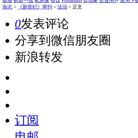
数据
财新一线
私房课
会议
Promotion
运动家
企业用户
应用下
杂志
>
《新世纪》周刊
>
法治
>
正文
0
发表评论
分享到微信朋友圈
新浪转发
订阅
电邮