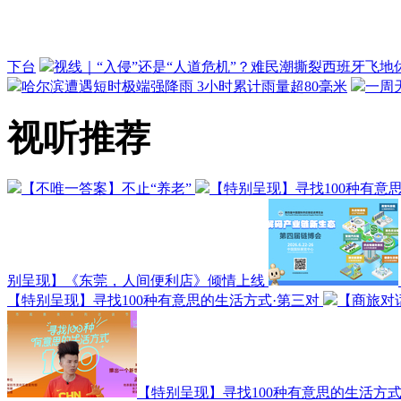
下台
视线｜“入侵”还是“人道危机”？难民潮撕裂西班牙飞地
哈尔滨遭遇短时极端强降雨 3小时累计雨量超80毫米
一周
视听推荐
【不唯一答案】不止“养老”
【特别呈现】寻找100种有意
别呈现】《东莞，人间便利店》倾情上线
【特别呈现】寻找100种有意思的生活方式·第三对
【商旅对
【特别呈现】寻找100种有意思的生活方式