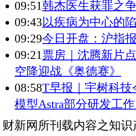
09:51
韩杰医生获罪之
09:43
以疾病为中心的
09:29
今日开盘：沪指报394
09:21
票房｜沈腾新片点
空降迎战《奥德赛》
08:58
T早报｜宇树科技今
模型Astra部分研发
财新网所刊载内容之知识