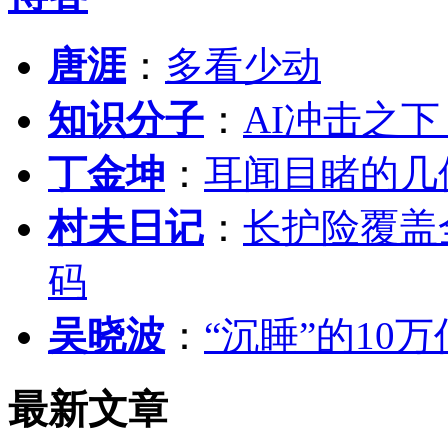
唐涯
：
多看少动
知识分子
：
AI冲击之
丁金坤
：
耳闻目睹的几
村夫日记
：
长护险覆盖
码
吴晓波
：
“沉睡”的10
最新文章