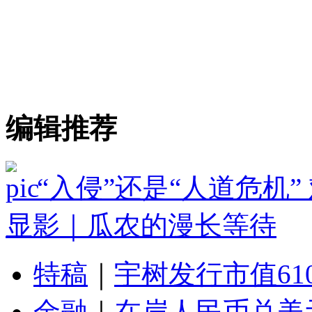
编辑推荐
“入侵”还是“人道危机
显影｜瓜农的漫长等待
特稿
｜
宇树发行市值61
金融
｜
在岸人民币兑美元