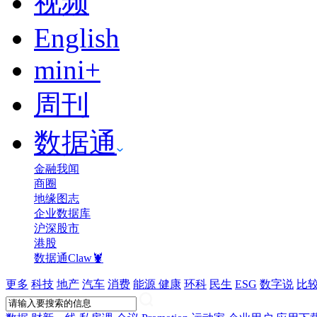
视频
English
mini+
周刊
数据通
金融我闻
商圈
地缘图志
企业数据库
沪深股市
港股
数据通Claw🦞
更多
科技
地产
汽车
消费
能源
健康
环科
民生
ESG
数字说
比