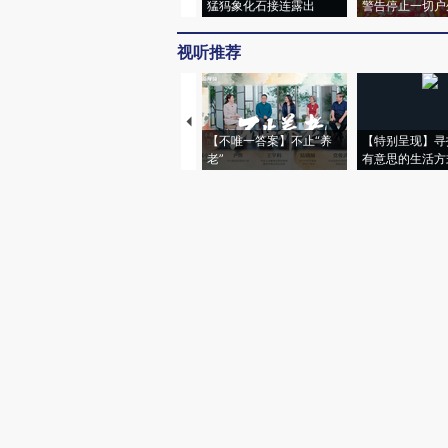
猛犸象化石接连露出
警告停止一切户
视听推荐
【不唯一答案】不止“养
【特别呈现】寻
老”
有意思的生活方