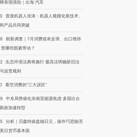
牌表现强劲｜出海·汽车
00
普渡机器人张涛：机器人规模化靠技术、
和产品共同突破
56
财新调查｜7月消费或有反弹、出口维持
 受哪些因素带动？
42
生态环境法典将施行 最高法明确新旧法
与追责规则
0
看空消费的“三大误区”
59
中东局势催化东南亚能源焦虑 多国出台
新政加速转型
05
分析｜贝森特操盘稳日元，操作巧思能否
美日货币基本面