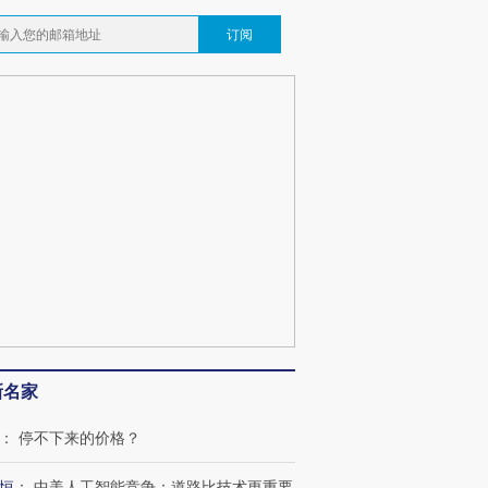
订阅
新名家
：
停不下来的价格？
OX的吸金
马航飞行员跨国走私7万
视线｜被称为“蟑螂”的印
让中产们甘
粒摇头丸 尿检体内含3种
度Z世代 用街头抗争将教
秘鲁纳斯
恒
：
中美人工智能竞争：道路比技术更重要