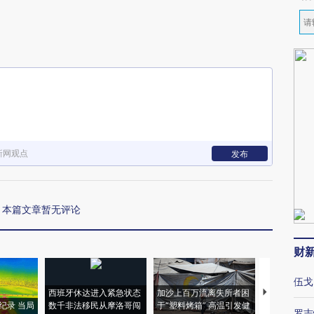
新网观点
发布
本篇文章暂无评论
财
伍戈
西班牙休达进入紧急状态
加沙上百万流离失所者困
视线｜HYR
纪录 当局
数千非法移民从摩洛哥闯
于“塑料烤箱” 高温引发健
术：是什么
罗志