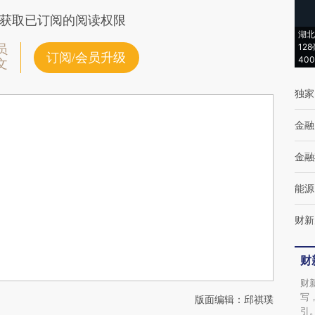
获取已订阅的阅读权限
湖北
12
员
订阅/会员升级
40
文
独家
金融
金融
能源
财新
财
财
写
版面编辑：邱祺璞
引