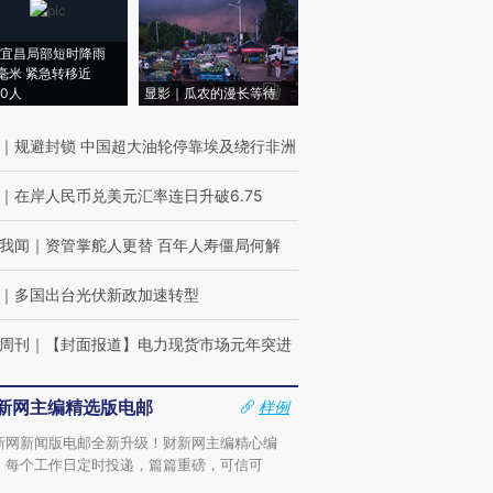
宜昌局部短时降雨
8毫米 紧急转移近
00人
显影｜瓜农的漫长等待
｜
规避封锁 中国超大油轮停靠埃及绕行非洲
｜
在岸人民币兑美元汇率连日升破6.75
我闻
｜
资管掌舵人更替 百年人寿僵局何解
｜
多国出台光伏新政加速转型
周刊
｜
【封面报道】电力现货市场元年突进
新网主编精选版电邮
样例
新网新闻版电邮全新升级！财新网主编精心编
，每个工作日定时投递，篇篇重磅，可信可
。