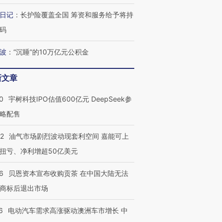
日记
：
长护险覆盖全国 筹资和服务给予将持
码
波
：
“沉睡”的10万亿元公积金
新文章
0
宇树科技IPO估值600亿元 DeepSeek参
略配售
22
油气市场剧烈波动现套利空间 嘉能可上
扭亏、净利增超50亿美元
6
贝恩资本宣布收购贡茶 在中国大陆无法
商标后退出市场
6
电动汽车需求高涨驱动澳洲车市增长 中