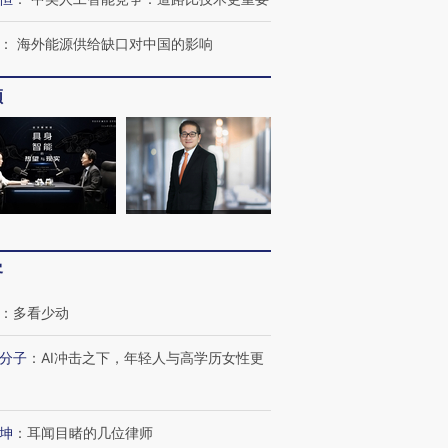
”？
毒品
育部长拱下台
13人遇难
：
海外能源供给缺口对中国的影响
频
进第四届链博
【商旅对话】华住集团
技“链”接产
【特别呈现】寻找100种
CFO：不靠规模取胜，华
【特别呈
有意思的生活方式·第三对
住三大增长引擎是什么？
有意思的
客
：
多看少动
分子
：
AI冲击之下，年轻人与高学历女性更
坤
：
耳闻目睹的几位律师