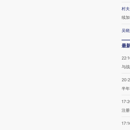
村夫
续加
吴晓
最
22:1
与战
20:
半年
17:2
注册
17:1