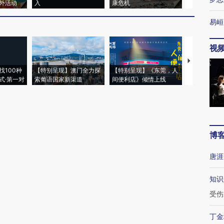
外活动
入
康危机
心“花钱找虐
易峘
视
【推广】走
找100种
【特别呈现】澳门全力探
【特别呈现】《东莞，人
会，让数智科
式·第一对
索葡语国家新渠道
间便利店》倾情上线
业
博
唐涯
知识
受伤
丁金