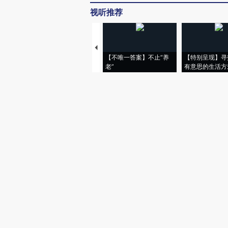
视听推荐
【不唯一答案】不止“养
【特别呈现】寻
老”
有意思的生活方