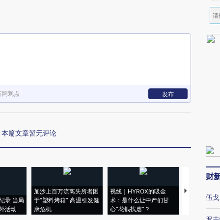
新网观点
发布
本篇文章暂无评论
财
加沙上百万流离失所者困
视线｜HYROX的吸金
马航飞行员
伍戈
纪录 当局
于“塑料烤箱” 高温引发健
术：是什么让中产们甘
粒摇头丸 尿
外活动
康危机
心“花钱找虐”？
毒品
罗志