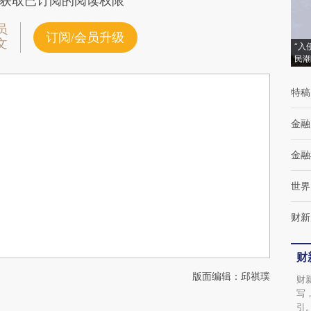
获取已订阅的阅读权限
员
订阅/会员升级
文
“入
民潮
特稿
金融
金融
世界
财新
财
版面编辑：邱祺璞
财
写
引