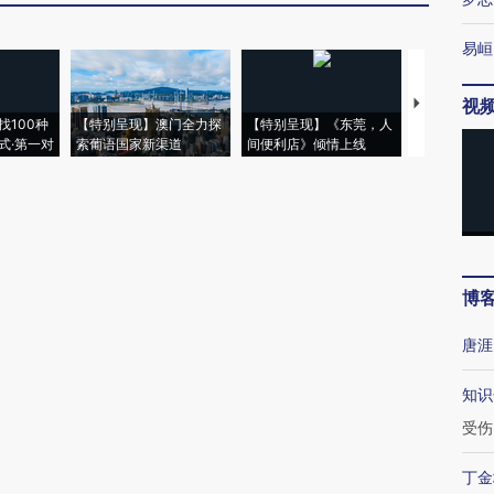
易峘
视
【推广】走
找100种
【特别呈现】澳门全力探
【特别呈现】《东莞，人
会，让数智科
式·第一对
索葡语国家新渠道
间便利店》倾情上线
业
博
唐涯
知识
受伤
丁金