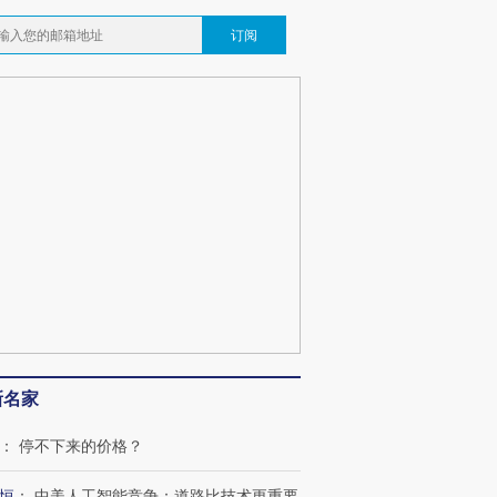
订阅
新名家
跨国走私7万
视线｜被称为“蟑螂”的印
视线｜“入侵”还是“人道危
：
停不下来的价格？
检体内含3种
度Z世代 用街头抗争将教
机”？难民潮撕裂西班牙
秘鲁纳斯
育部长拱下台
飞地休达
13人遇难
恒
：
中美人工智能竞争：道路比技术更重要