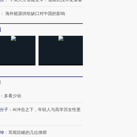
：
海外能源供给缺口对中国的影响
频
进第四届链博
【商旅对话】华住集团
技“链”接产
【特别呈现】寻找100种
CFO：不靠规模取胜，华
【特别呈
有意思的生活方式·第三对
住三大增长引擎是什么？
有意思的
客
：
多看少动
分子
：
AI冲击之下，年轻人与高学历女性更
坤
：
耳闻目睹的几位律师