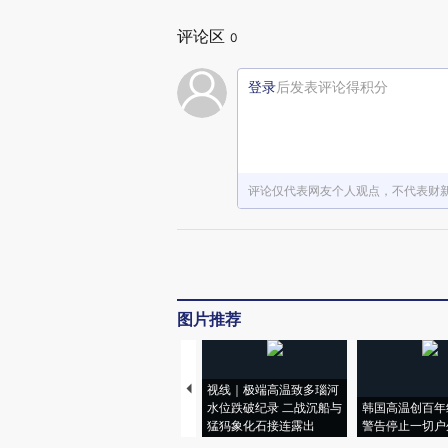
评论区
0
登录
后发表评论得积分
评论仅代表网友个人观点，不代表财
图片推荐
视线｜极端高温致多瑙河
水位跌破纪录 二战沉船与
韩国高温创百年
猛犸象化石接连露出
警告停止一切户