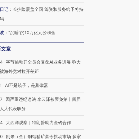
日记
：
长护险覆盖全国 筹资和服务给予将持
码
波
：
“沉睡”的10万亿元公积金
新文章
44
字节跳动开全员会复盘AI业务进展 称大
被海外竞对拉开差距
1
AI不是镜子，是蒸馏器
07
因严重违纪违法 李云泽被罢免第十四届
人大代表职务
44
大西洋观察｜特朗普助力金砖合作
40
刚果（金）铜钴精矿禁令扰动市场 多家