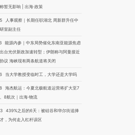
称暂无影响 | 出海·政策
25
人事观察｜长期任职湖北 周新群升任中
研室副主任
3
能源内参｜中东局势催化东南亚能源焦虑
出台光伏新政加速转型；伊朗称与阿曼接近
协议 海峡现有两条航道将关闭
6
当大学教授变临时工，大学还是大学吗
8
海杰航运：今夏北极航道运营将扩大至7
、8航次｜出海·物流
53
439%之后的6天：被硅谷和华尔街追捧
才，为何走入杠杆误区