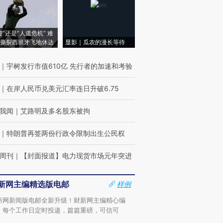
侵”还是“人道危机” 难
撕裂西班牙飞地休达
显影｜瓜农的漫长等待
｜
宇树发行市值610亿 先行者的加速和考验
｜
在岸人民币兑美元汇率连日升破6.75
我闻
｜
艾路明及多名股东被拘
｜
特朗普再签两份行政令限制出生公民权
周刊
｜
【封面报道】电力现货市场元年突进
新网主编精选版电邮
样例
新网新闻版电邮全新升级！财新网主编精心编
，每个工作日定时投递，篇篇重磅，可信可
。