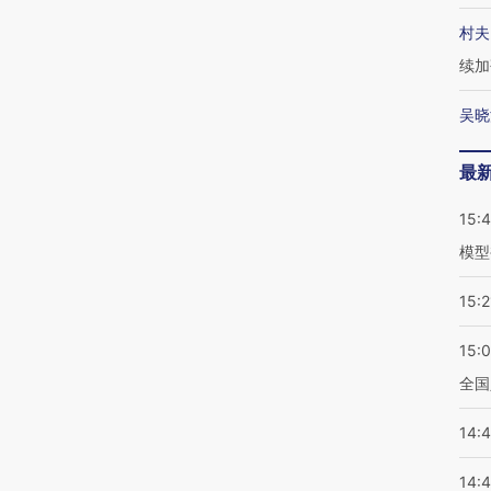
村夫
续加
吴晓
最
15:
模型
15:2
15:
全国
14:
14: