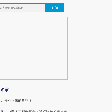
订阅
新名家
：
停不下来的价格？
恒
：
中美人工智能竞争：道路比技术更重要