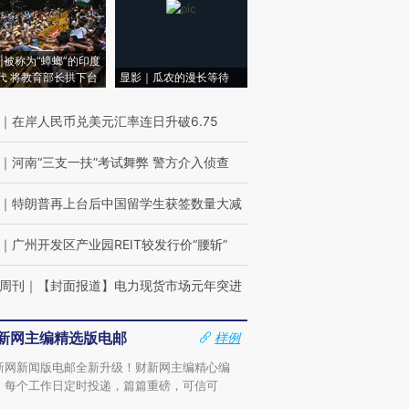
|被称为“蟑螂”的印度
代 将教育部长拱下台
显影｜瓜农的漫长等待
｜
在岸人民币兑美元汇率连日升破6.75
｜
河南“三支一扶”考试舞弊 警方介入侦查
｜
特朗普再上台后中国留学生获签数量大减
｜
广州开发区产业园REIT较发行价“腰斩”
周刊
｜
【封面报道】电力现货市场元年突进
新网主编精选版电邮
样例
新网新闻版电邮全新升级！财新网主编精心编
，每个工作日定时投递，篇篇重磅，可信可
。