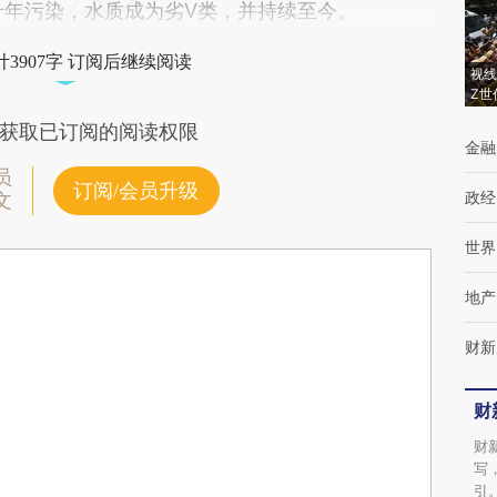
近十年污染，水质成为劣Ⅴ类，并持续至今。
3907字 订阅后继续阅读
视线
Z世
获取已订阅的阅读权限
金融
员
订阅/会员升级
政经
文
世界
地产
财新
财
财
写
引