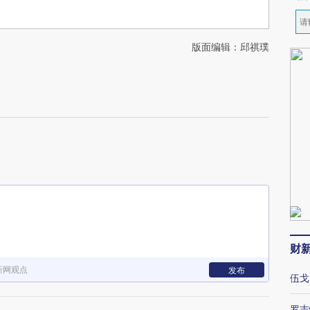
版面编辑：邱祺璞
财
新网观点
发布
伍戈
罗志