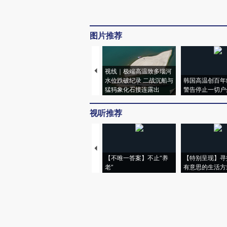
图片推荐
视线｜极端高温致多瑙河
水位跌破纪录 二战沉船与
韩国高温创百年
猛犸象化石接连露出
警告停止一切户
视听推荐
【不唯一答案】不止“养
【特别呈现】寻
老”
有意思的生活方