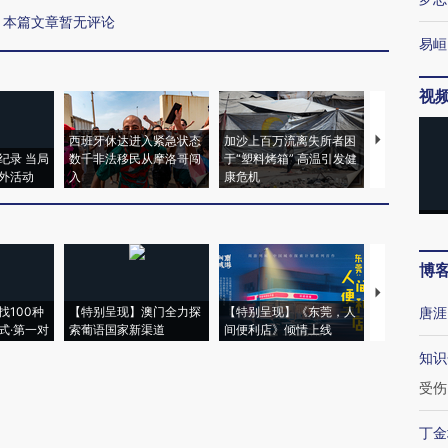
本篇文章暂无评论
易峘
视
西班牙休达进入紧急状态
加沙上百万流离失所者困
视线｜HYR
纪录 当局
数千非法移民从摩洛哥闯
于“塑料烤箱” 高温引发健
术：是什么
外活动
入
康危机
心“花钱找虐
博
【推广】走
找100种
【特别呈现】澳门全力探
【特别呈现】《东莞，人
会，让数智科
唐涯
式·第一对
索葡语国家新渠道
间便利店》倾情上线
业
知识
受伤
丁金