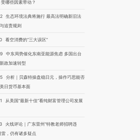
 受哪些因素带动？
42
生态环境法典将施行 最高法明确新旧法
与追责规则
0
看空消费的“三大误区”
59
中东局势催化东南亚能源焦虑 多国出台
新政加速转型
05
分析｜贝森特操盘稳日元，操作巧思能否
美日货币基本面
1
从美国“最新十佳”看纯财富管理公司发展
3
火线评论｜广东雷州“特教老师招聘违
很雷，仍有诸多疑点