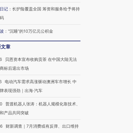
日记
：
长护险覆盖全国 筹资和服务给予将持
码
波
：
“沉睡”的10万亿元公积金
新文章
6
贝恩资本宣布收购贡茶 在中国大陆无法
商标后退出市场
6
电动汽车需求高涨驱动澳洲车市增长 中
牌表现强劲｜出海·汽车
00
普渡机器人张涛：机器人规模化靠技术、
和产品共同突破
56
财新调查｜7月消费或有反弹、出口维持