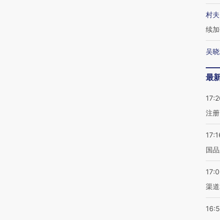
村夫
续加
吴晓
最
17:2
注册
17:1
国品
17:
渠道
16: