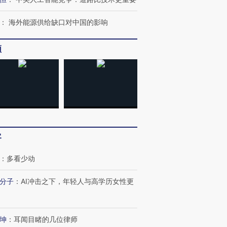
：
海外能源供给缺口对中国的影响
频
OX的吸金
马航飞行员跨国走私7万
视线｜被称为“蟑螂”的印
让中产们甘
粒摇头丸 尿检体内含3种
度Z世代 用街头抗争将教
秘鲁纳斯
”？
毒品
育部长拱下台
13人遇难
客
进第四届链博
【商旅对话】华住集团
技“链”接产
：
多看少动
【特别呈现】寻找100种
CFO：不靠规模取胜，华
【特别呈
有意思的生活方式·第三对
住三大增长引擎是什么？
有意思的
分子
：
AI冲击之下，年轻人与高学历女性更
坤
：
耳闻目睹的几位律师