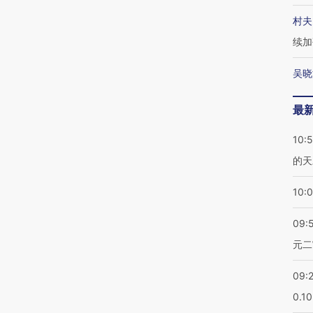
村夫
续加
吴晓
最
10:
的天
10:
09:
元二
09:
0.1