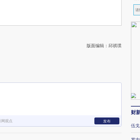
版面编辑：邱祺璞
财
新网观点
发布
伍戈
罗志