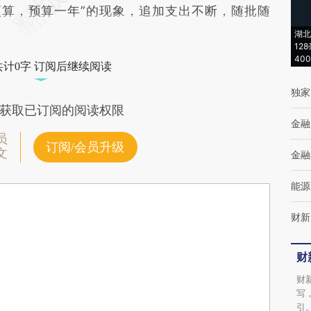
预算，预算一年”的现象，追加支出不断，随批随
湖北
12
40
共计0字 订阅后继续阅读
独家
获取已订阅的阅读权限
金融
员
订阅/会员升级
文
金融
能源
财新
财
财
写
引