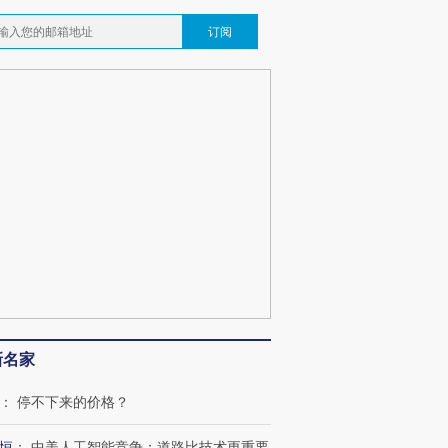
订阅
新名家
：
停不下来的价格？
恒
：
中美人工智能竞争：道路比技术更重要