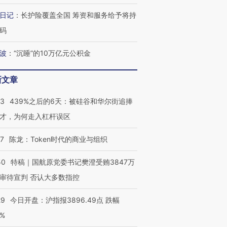
日记
：
长护险覆盖全国 筹资和服务给予将持
码
波
：
“沉睡”的10万亿元公积金
新文章
53
439%之后的6天：被硅谷和华尔街追捧
才，为何走入杠杆误区
07
陈龙：Token时代的商业与组织
50
特稿｜国航原党委书记樊澄受贿3847万
审待宣判 否认大多数指控
29
今日开盘：沪指报3896.49点 跌幅
0%