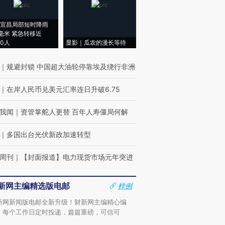
宜昌局部短时降雨
8毫米 紧急转移近
00人
显影｜瓜农的漫长等待
｜
规避封锁 中国超大油轮停靠埃及绕行非洲
｜
在岸人民币兑美元汇率连日升破6.75
我闻
｜
资管掌舵人更替 百年人寿僵局何解
｜
多国出台光伏新政加速转型
周刊
｜
【封面报道】电力现货市场元年突进
新网主编精选版电邮
样例
新网新闻版电邮全新升级！财新网主编精心编
，每个工作日定时投递，篇篇重磅，可信可
。