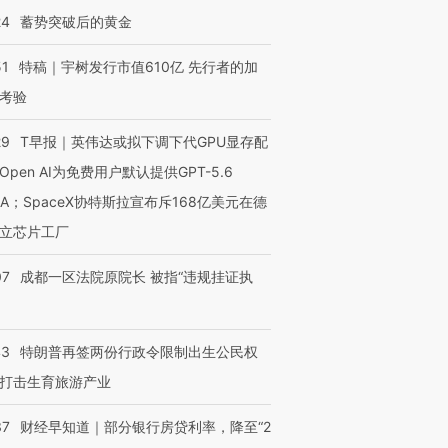
24
蓄势突破后的黄金
51
特稿｜宇树发行市值610亿 先行者的加
考验
29
T早报｜英伟达或拟下调下代GPU显存配
Open AI为免费用户默认提供GPT-5.6
NA；SpaceX协特斯拉宣布斥168亿美元在德
立芯片工厂
07
成都一区法院原院长 被指“违规挂证执
43
特朗普再签两份行政令限制出生公民权
打击生育旅游产业
37
财经早知道｜部分银行房贷利率，降至“2