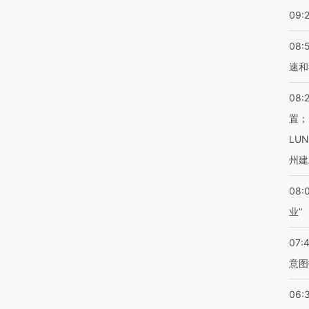
09:
08:
速和
08:
置；
LU
州建
08:
业”
07:
意图
06: