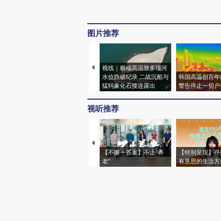
图片推荐
视线｜极端高温致多瑙河
水位跌破纪录 二战沉船与
韩国高温创百年
猛犸象化石接连露出
警告停止一切户
视听推荐
【不唯一答案】不止“养
【特别呈现】寻
老”
有意思的生活方