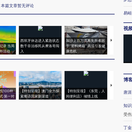
本篇文章暂无评论
易峘
视
西班牙休达进入紧急状态
加沙上百万流离失所者困
视线｜HYR
纪录 当局
数千非法移民从摩洛哥闯
于“塑料烤箱” 高温引发健
术：是什么
外活动
入
康危机
心“花钱找虐
博
【推广】走
找100种
【特别呈现】澳门全力探
【特别呈现】《东莞，人
会，让数智科
唐涯
式·第一对
索葡语国家新渠道
间便利店》倾情上线
业
知识
受伤
丁金