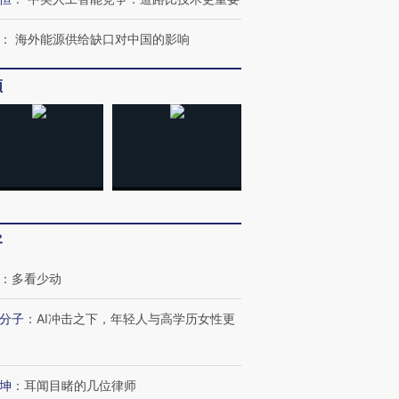
：
海外能源供给缺口对中国的影响
频
OX的吸金
马航飞行员跨国走私7万
视线｜被称为“蟑螂”的印
让中产们甘
粒摇头丸 尿检体内含3种
度Z世代 用街头抗争将教
秘鲁纳斯
”？
毒品
育部长拱下台
13人遇难
客
进第四届链博
【商旅对话】华住集团
技“链”接产
【特别呈现】寻找100种
CFO：不靠规模取胜，华
【特别呈
：
多看少动
有意思的生活方式·第三对
住三大增长引擎是什么？
有意思的
分子
：
AI冲击之下，年轻人与高学历女性更
坤
：
耳闻目睹的几位律师