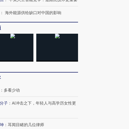
：
海外能源供给缺口对中国的影响
频
OX的吸金
马航飞行员跨国走私7万
视线｜被称为“蟑螂”的印
让中产们甘
粒摇头丸 尿检体内含3种
度Z世代 用街头抗争将教
秘鲁纳斯
”？
毒品
育部长拱下台
13人遇难
客
进第四届链博
【商旅对话】华住集团
：
多看少动
技“链”接产
【特别呈现】寻找100种
CFO：不靠规模取胜，华
【特别呈
有意思的生活方式·第三对
住三大增长引擎是什么？
有意思的
分子
：
AI冲击之下，年轻人与高学历女性更
坤
：
耳闻目睹的几位律师