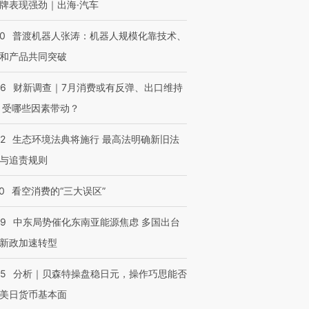
牌表现强劲｜出海·汽车
00
普渡机器人张涛：机器人规模化靠技术、
和产品共同突破
56
财新调查｜7月消费或有反弹、出口维持
 受哪些因素带动？
42
生态环境法典将施行 最高法明确新旧法
与追责规则
0
看空消费的“三大误区”
59
中东局势催化东南亚能源焦虑 多国出台
新政加速转型
05
分析｜贝森特操盘稳日元，操作巧思能否
美日货币基本面