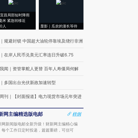
宜昌局部短时降雨
8毫米 紧急转移近
00人
显影｜瓜农的漫长等待
｜
规避封锁 中国超大油轮停靠埃及绕行非洲
｜
在岸人民币兑美元汇率连日升破6.75
我闻
｜
资管掌舵人更替 百年人寿僵局何解
｜
多国出台光伏新政加速转型
周刊
｜
【封面报道】电力现货市场元年突进
新网主编精选版电邮
样例
新网新闻版电邮全新升级！财新网主编精心编
，每个工作日定时投递，篇篇重磅，可信可
。