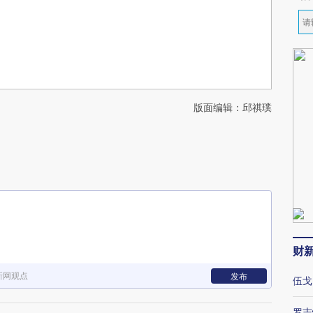
版面编辑：邱祺璞
财
新网观点
发布
伍戈
罗志