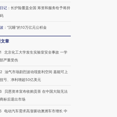
日记
：
长护险覆盖全国 筹资和服务给予将持
码
波
：
“沉睡”的10万亿元公积金
新文章
1
北京化工大学发生实验室安全事故 一学
部严重受伤
22
油气市场剧烈波动现套利空间 嘉能可上
扭亏、净利增超50亿美元
6
贝恩资本宣布收购贡茶 在中国大陆无法
商标后退出市场
6
电动汽车需求高涨驱动澳洲车市增长 中