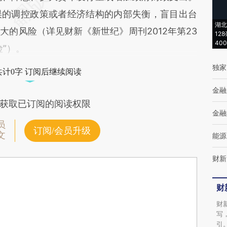
误的调控政策或者经济结构的内部失衡，盲目出台
湖北
的风险（详见财新《新世纪》周刊2012年第23
12
40
”）。
独家
共计0字 订阅后继续阅读
金融
获取已订阅的阅读权限
金融
员
订阅/会员升级
文
能源
财新
财
财
写
引