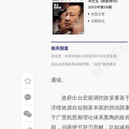
本文见《财新周刊》
2012年第28期
封面文章
当期杂志
相关报道
发改委：利用价格杠杆鼓励和引导民资发展
成品油价格机制未能理顺 “油荒”难免重演
通缩。
政府出台宏观调控政策要基于
济绩效源自短期基本面的扰动因
于广受凯恩斯理论体系熏陶的政
箱，问题便可迎刃而解，比如减