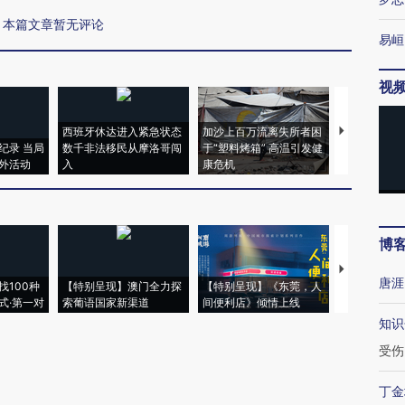
本篇文章暂无评论
易峘
视
西班牙休达进入紧急状态
加沙上百万流离失所者困
视线｜HYR
纪录 当局
数千非法移民从摩洛哥闯
于“塑料烤箱” 高温引发健
术：是什么
外活动
入
康危机
心“花钱找虐
博
【推广】走
唐涯
找100种
【特别呈现】澳门全力探
【特别呈现】《东莞，人
会，让数智科
式·第一对
索葡语国家新渠道
间便利店》倾情上线
业
知识
受伤
丁金