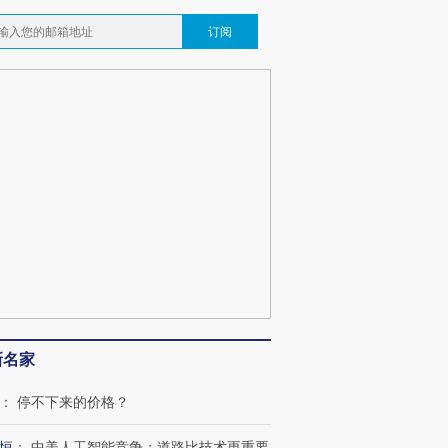
订阅
新名家
：
停不下来的价格？
恒
：
中美人工智能竞争：道路比技术更重要