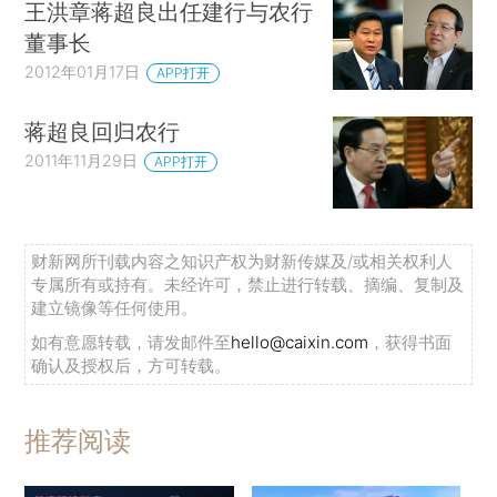
王洪章蒋超良出任建行与农行
董事长
2012年01月17日
APP打开
蒋超良回归农行
2011年11月29日
APP打开
财新网所刊载内容之知识产权为财新传媒及/或相关权利人
专属所有或持有。未经许可，禁止进行转载、摘编、复制及
建立镜像等任何使用。
如有意愿转载，请发邮件至
hello@caixin.com
，获得书面
确认及授权后，方可转载。
推荐阅读