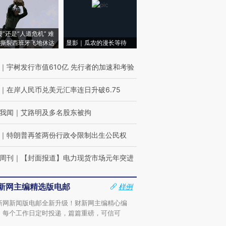
侵”还是“人道危机” 难
撕裂西班牙飞地休达
显影｜瓜农的漫长等待
｜
宇树发行市值610亿 先行者的加速和考验
｜
在岸人民币兑美元汇率连日升破6.75
我闻
｜
艾路明及多名股东被拘
｜
特朗普再签两份行政令限制出生公民权
周刊
｜
【封面报道】电力现货市场元年突进
新网主编精选版电邮
样例
新网新闻版电邮全新升级！财新网主编精心编
，每个工作日定时投递，篇篇重磅，可信可
。