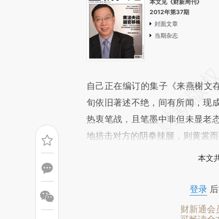
本文见《财新周刊》
2012年第37期
封面文章
当期杂志
自己正在编订的集子《来燕榭文存
旬依旧著述不绝，间有所闻，现
热衷笔战，且笔墨中非但未显老
地掊击对方的阴拳辣腿，则黄裳而
本文
登录
后
财新通会