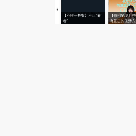
【不唯一答案】不止“养
【特别呈现】寻
老”
有意思的生活方