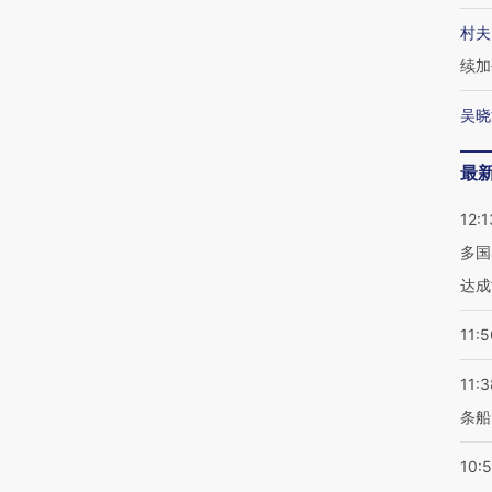
村夫
续加
吴晓
最
12:1
多国
达成
11:5
11:3
条船
10: