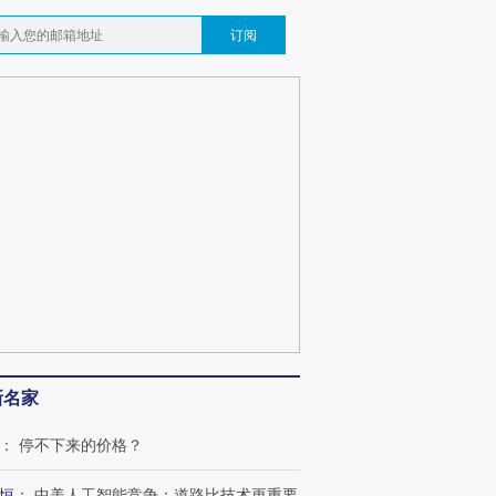
订阅
OX的吸金
马航飞行员跨国走私7万
视线｜被称为“蟑螂”的印
让中产们甘
粒摇头丸 尿检体内含3种
度Z世代 用街头抗争将教
秘鲁纳斯
新名家
”？
毒品
育部长拱下台
13人遇难
：
停不下来的价格？
恒
：
中美人工智能竞争：道路比技术更重要