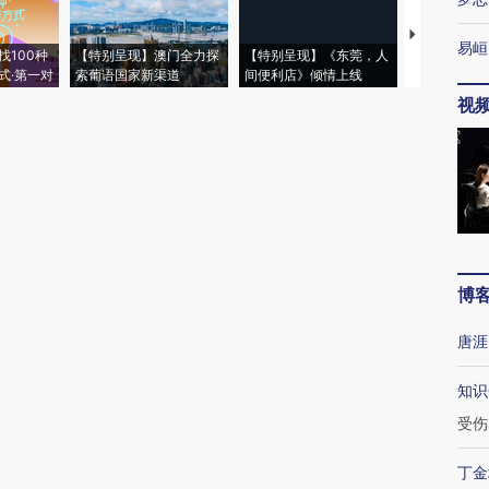
【推广】走
易峘
找100种
【特别呈现】澳门全力探
【特别呈现】《东莞，人
会，让数智科
式·第一对
索葡语国家新渠道
间便利店》倾情上线
业
视
博
唐涯
知识
受伤
丁金