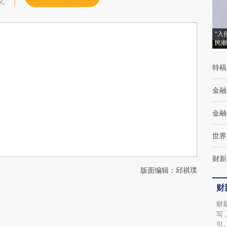
文
“入
民潮
特稿
金融
金融
世界
财新
版面编辑：邱祺璞
财
财
写
引