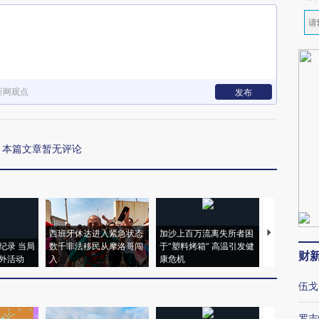
新网观点
发布
本篇文章暂无评论
西班牙休达进入紧急状态
加沙上百万流离失所者困
视线｜HYR
纪录 当局
数千非法移民从摩洛哥闯
于“塑料烤箱” 高温引发健
术：是什么
财
外活动
入
康危机
心“花钱找虐
伍戈
罗志