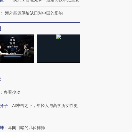
进第四届链博
【商旅对话】华住集团
：
海外能源供给缺口对中国的影响
技“链”接产
【特别呈现】寻找100种
CFO：不靠规模取胜，华
【特别呈
有意思的生活方式·第三对
住三大增长引擎是什么？
有意思的
频
客
：
多看少动
分子
：
AI冲击之下，年轻人与高学历女性更
坤
：
耳闻目睹的几位律师