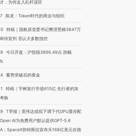
才，为何走入杠杆误区
07
陈龙：Token时代的商业与组织
50
特稿｜国航原党委书记樊澄受贿3847万
审待宣判 否认大多数指控
29
今日开盘：沪指报3896.49点 跌幅
0%
24
蓄势突破后的黄金
51
特稿｜宇树发行市值610亿 先行者的加
考验
29
T早报｜英伟达或拟下调下代GPU显存配
Open AI为免费用户默认提供GPT-5.6
NA；SpaceX协特斯拉宣布斥168亿美元在德