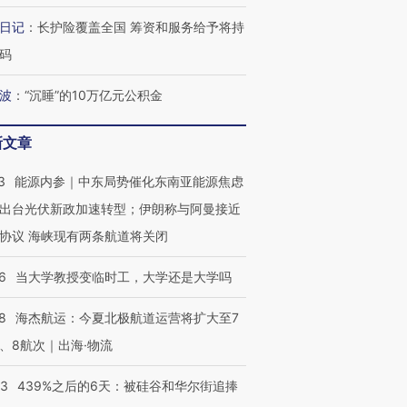
日记
：
长护险覆盖全国 筹资和服务给予将持
码
波
：
“沉睡”的10万亿元公积金
新文章
3
能源内参｜中东局势催化东南亚能源焦虑
出台光伏新政加速转型；伊朗称与阿曼接近
协议 海峡现有两条航道将关闭
6
当大学教授变临时工，大学还是大学吗
8
海杰航运：今夏北极航道运营将扩大至7
、8航次｜出海·物流
53
439%之后的6天：被硅谷和华尔街追捧