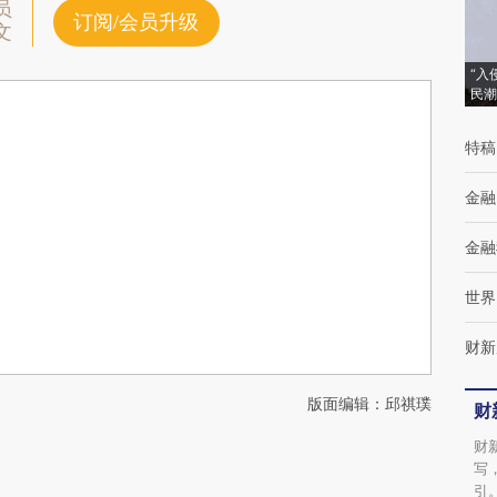
员
订阅/会员升级
文
“入
民潮
特稿
金融
金融
世界
财新
版面编辑：邱祺璞
财
财
写
引