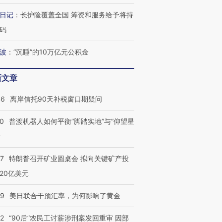
日记
：
长护险覆盖全国 筹资和服务给予将持
码
波
：
“沉睡”的10万亿元公积金
新文章
46
离岸信托90天补税窗口期疑问
00
普渡机器人如何平衡“脚踏实地”与“仰望星
？
57
特朗普召开矿业圆桌会 拟向关键矿产投
20亿美元
09
美日联合干预汇率，为何影响了黄金
32
“90后”农民工讨薪涉刑案发回重审 因部