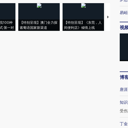
易峘
【推广】走
找100种
【特别呈现】澳门全力探
【特别呈现】《东莞，人
会，让数智科
视
式·第一对
索葡语国家新渠道
间便利店》倾情上线
业
博
唐涯
知识
受伤
丁金