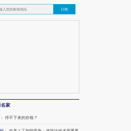
订阅
”还是“人道危
湖北宜昌局部短时降雨
哈尔滨遭遇短时极端强降
新名家
撕裂西班牙
128毫米 紧急转移近
雨 3小时累计雨量超80毫
秘鲁纳斯
4000人
米
13人遇难
：
停不下来的价格？
恒
：
中美人工智能竞争：道路比技术更重要