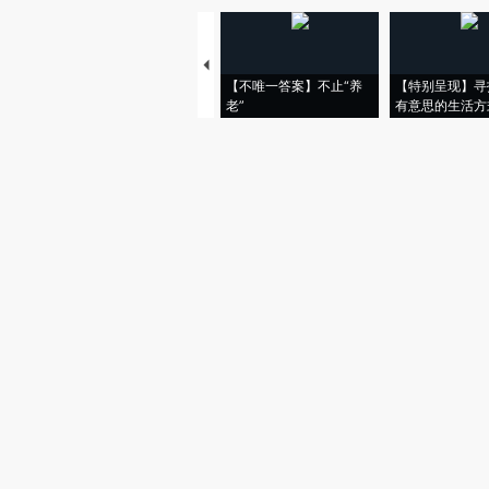
【不唯一答案】不止“养
【特别呈现】寻
老”
有意思的生活方