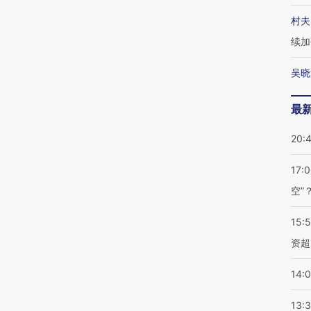
村夫
续加
吴晓
最
20:
17:
空”
15:
资超
14:
13: