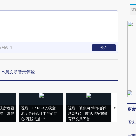
新网观点
发布
本篇文章暂无评论
失所者困
视线｜HYROX的吸金
视线｜被称为“蟑螂”的印
视线｜“入侵
财
高温引发健
术：是什么让中产们甘
度Z世代 用街头抗争将教
机”？难民潮
心“花钱找虐”？
育部长拱下台
飞地休达
伍戈
罗志