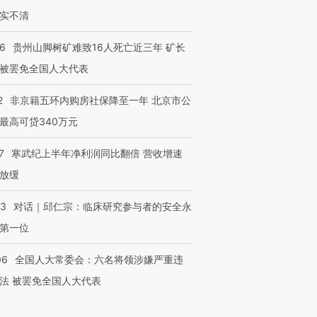
实不清
36
贵州山脚树矿难致16人死亡近三年 矿长
被罢免全国人大代表
2
非京籍五环内购房社保降至一年 北京市公
最高可贷340万元
7
寒武纪上半年净利润同比翻倍 营收增速
放缓
53
对话｜邱仁宗：临床研究参与者的安全永
第一位
06
全国人大常委会：六名将领涉嫌严重违
法 被罢免全国人大代表