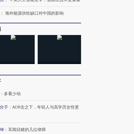
：
海外能源供给缺口对中国的影响
进第四届链博
【商旅对话】华住集团
技“链”接产
【特别呈现】寻找100种
CFO：不靠规模取胜，华
【特别呈
频
有意思的生活方式·第三对
住三大增长引擎是什么？
有意思的
客
：
多看少动
分子
：
AI冲击之下，年轻人与高学历女性更
坤
：
耳闻目睹的几位律师