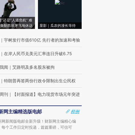
侵”还是“人道危机” 难
撕裂西班牙飞地休达
显影｜瓜农的漫长等待
｜
宇树发行市值610亿 先行者的加速和考验
｜
在岸人民币兑美元汇率连日升破6.75
我闻
｜
艾路明及多名股东被拘
｜
特朗普再签两份行政令限制出生公民权
周刊
｜
【封面报道】电力现货市场元年突进
新网主编精选版电邮
样例
新网新闻版电邮全新升级！财新网主编精心编
，每个工作日定时投递，篇篇重磅，可信可
。