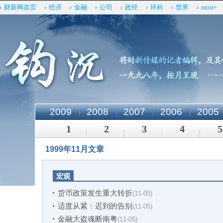
财新网首页
经济
金融
公司
政经
环科
世界
mini+
2009
2008
2007
2006
2005
1
2
3
4
5
1999年11月文章
宏观
货币政策发生重大转折
(11-05)
适度从紧：迟到的告别
(11-05)
金融大盗魂断南粤
(11-05)