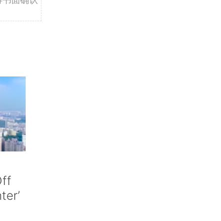
ff
nter’