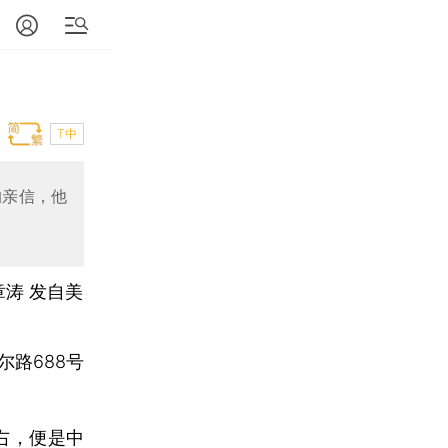
T中
的亲信，他
章涛
发自美
路688号
右，便是中