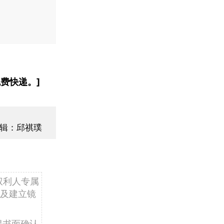
费快递。]
辑：邱祺璞
权利人专属
及建立镜
得书面确认