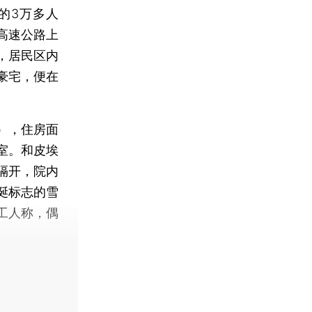
的3万多人
高速公路上
，居民区内
豪宅，便在
），住房面
卧室。和皮埃
隔开，院内
诞标志的雪
工人称，偶