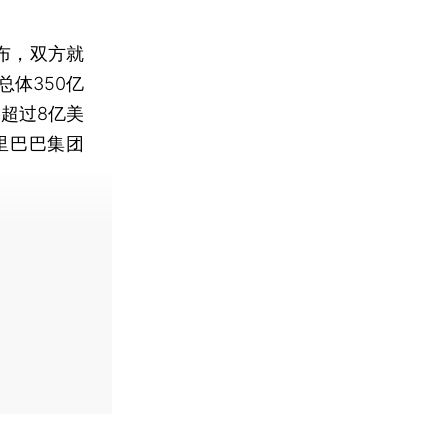
布，双方就
体350亿
超过8亿美
里巴巴集团
费快递。]