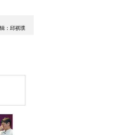
辑：邱祺璞