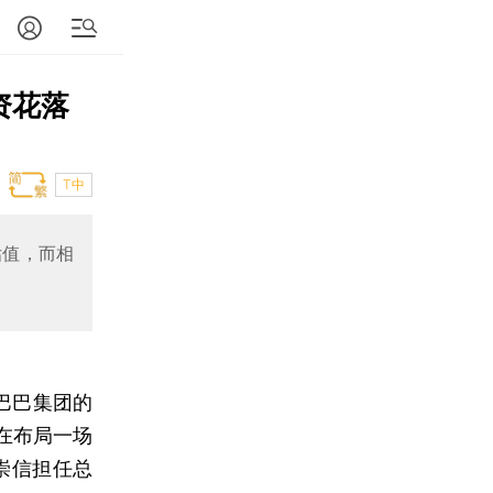
资花落
T中
估值，而相
巴巴集团的
在布局一场
崇信担任总