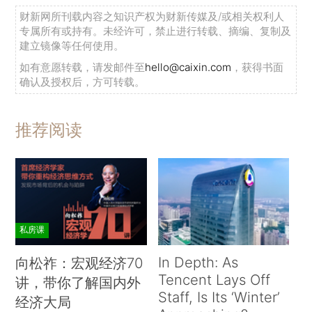
财新网所刊载内容之知识产权为财新传媒及/或相关权利人
专属所有或持有。未经许可，禁止进行转载、摘编、复制及
建立镜像等任何使用。
如有意愿转载，请发邮件至
hello@caixin.com
，获得书面
确认及授权后，方可转载。
推荐阅读
私房课
In Depth: As
向松祚：宏观经济70
Tencent Lays Off
讲，带你了解国内外
Staff, Is Its ‘Winter’
经济大局