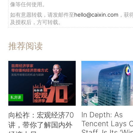
像等任何使用。
如有意愿转载，请发邮件至
hello@caixin.com
，获
及授权后，方可转载。
推荐阅读
私房课
In Depth: As
向松祚：宏观经济70
Tencent Lays O
讲，带你了解国内外
Staff, Is Its ‘Wi