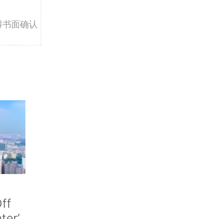
得书面确认
ff
nter’