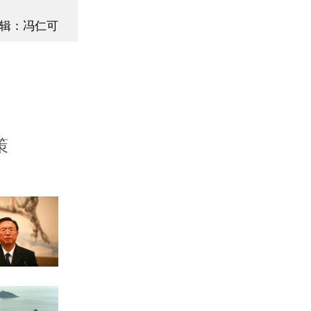
辑：冯仁可
策