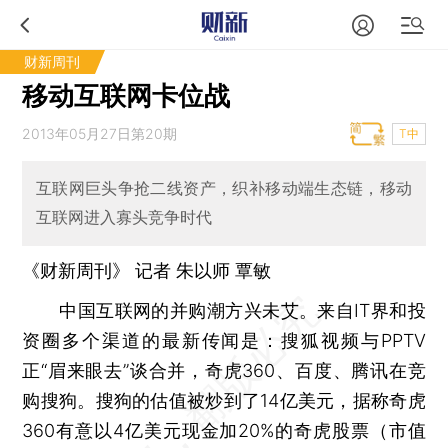
财新周刊
移动互联网卡位战
2013年05月27日第20期
T中
互联网巨头争抢二线资产，织补移动端生态链，移动
互联网进入寡头竞争时代
《财新周刊》 记者 朱以师
覃敏
中国互联网的并购潮方兴未艾。来自IT界和投
资圈多个渠道的最新传闻是：搜狐视频与PPTV
正“眉来眼去”谈合并，奇虎360、百度、腾讯在竞
购搜狗。搜狗的估值被炒到了14亿美元，据称奇虎
360有意以4亿美元现金加20%的奇虎股票（市值