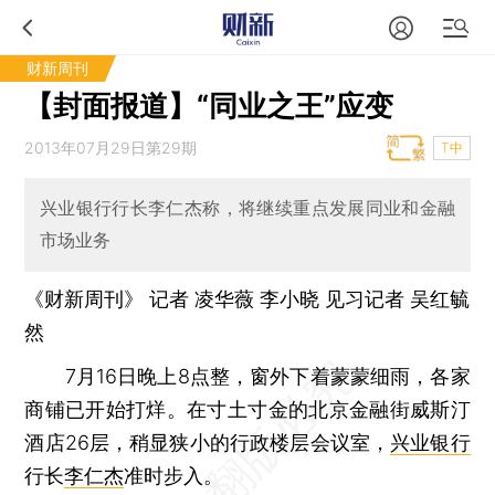
财新周刊
【封面报道】“同业之王”应变
2013年07月29日第29期
T中
兴业银行行长李仁杰称，将继续重点发展同业和金融
市场业务
《财新周刊》 记者
凌华薇
李小晓
见习记者
吴红毓
然
7月16日晚上8点整，窗外下着蒙蒙细雨，各家
商铺已开始打烊。在寸土寸金的北京金融街威斯汀
酒店26层，稍显狭小的行政楼层会议室，
兴业银行
行长
李仁杰
准时步入。