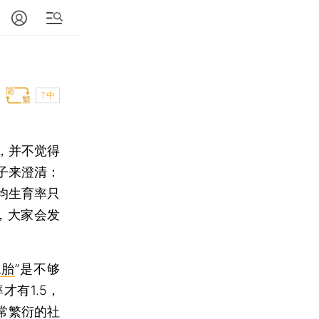
T中
，并不觉得
子来澄清：
均生育率只
，大家会发
二胎
”是不够
有1.5，
常繁衍的社