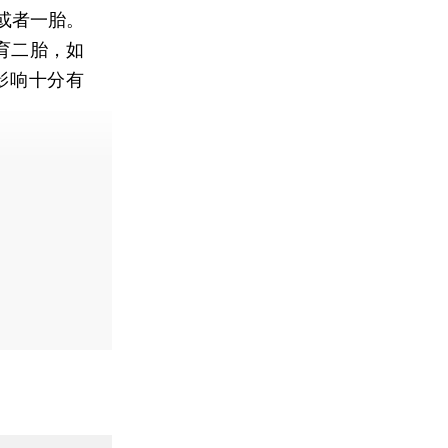
或者一胎。
育二胎，如
影响十分有
费快递。]