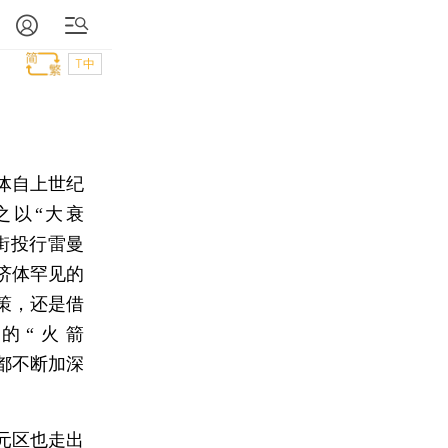
T中
体自上世纪
之以“大衰
华尔街投行雷曼
济体罕见的
策，还是借
的“火箭
，都不断加深
元区也走出