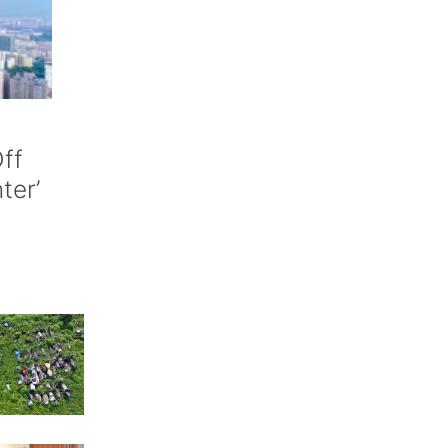
ff
nter’