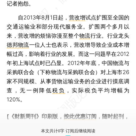
记者抱怨。
自2013年8月1日起，
营改增
试点扩围至全国的
交通运输业和部分现代服务业。扩围两个多月以
来，营改增的烦恼弥漫至整个
物流
行业。行业龙头
德邦物流
一位人士也表示，营改增导致企业成本增
幅过高，影响着行业的发展。而这一问题早在2012
年初上海试点时已凸显。2012年年底，中国物流与
采购联合会（下称物流与采购联合会）对上海市26
家不同规模、从事货物运输业务的企业进行摸底调
查，无一例降低
税负
，实际税负平均增幅为
120%。
[《财新周刊》印刷版，
按此优惠订阅
，随时起刊，
免费快递。]
本文共计0字 订阅后继续阅读