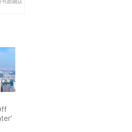
得书面确认
ff
nter’