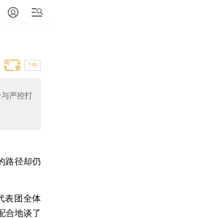
T中
管与严控打
的路径却仍
代表团全体
配合地谈了