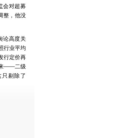
监会对超募
调整，他没
舆论高度关
照行业平均
发行定价再
来——二级
这只剔除了
费快递。]