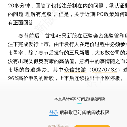
20多分钟，回答了包括注册制在内的问题，承认证
的问题“理解有点窄”。但是，关于近期IPO政策如何
有正面回答。
春节前后，首批48只新股在证监会密集监管和
注下完成发行上市。由于发行人在定价过程中必须参
市盈率，除了春节后发行的三只新股，大多数公司的
没有出现类似奥赛康的高估值。意料中的事情随之而
市场的普遍爆炒。其中
众信旅游
（
002707.SZ
）
96%高价申购的新股，上市后连续拉出十个涨停板。
[《财新周刊》印刷版，
按此优惠订阅
，随时起刊，免
本文共计0字 订阅后继续阅读
登录
后获取已订阅的阅读权限
财新通会员