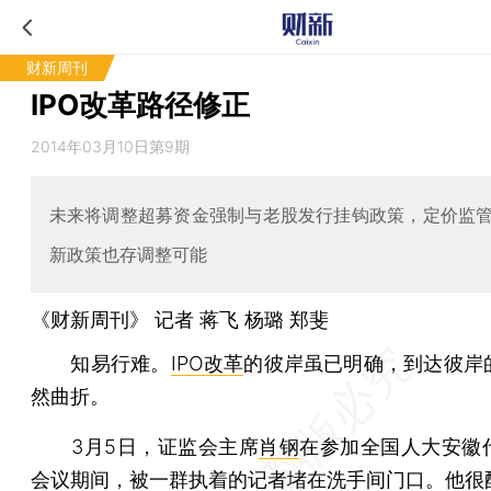
财新周刊
IPO改革路径修正
2014年03月10日第9期
未来将调整超募资金强制与老股发行挂钩政策，定价监
新政策也存调整可能
《财新周刊》 记者
蒋飞
杨璐 郑斐
知易行难。
IPO改革
的彼岸虽已明确，到达彼岸
然曲折。
3月5日，证监会主席
肖钢
在参加全国人大安徽
会议期间，被一群执着的记者堵在洗手间门口。他很