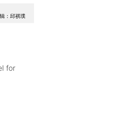
辑：邱祺璞
l for