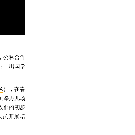
ship，公私合作
讨、出国学
A
），在春
滨举办几场
政部的初步
人员开展培