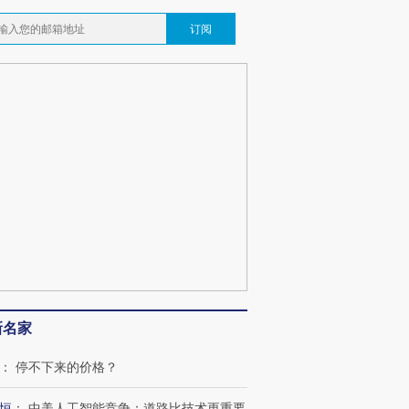
订阅
新名家
：
停不下来的价格？
跨国走私7万
视线｜被称为“蟑螂”的印
视线｜“入侵”还是“人道危
检体内含3种
度Z世代 用街头抗争将教
机”？难民潮撕裂西班牙
秘鲁纳斯
恒
：
中美人工智能竞争：道路比技术更重要