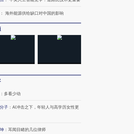
育部长拱下台
飞地休达
13人遇难
：
海外能源供给缺口对中国的影响
频
进第四届链博
【商旅对话】华住集团
技“链”接产
【特别呈现】寻找100种
CFO：不靠规模取胜，华
【特别呈
有意思的生活方式·第三对
住三大增长引擎是什么？
有意思的
客
：
多看少动
分子
：
AI冲击之下，年轻人与高学历女性更
坤
：
耳闻目睹的几位律师