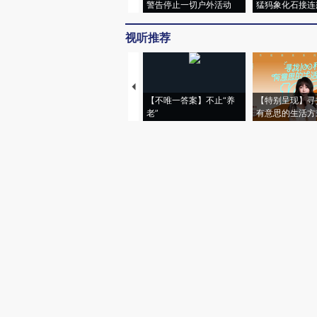
警告停止一切户外活动
猛犸象化石接连
视听推荐
【不唯一答案】不止“养
【特别呈现】寻
老”
有意思的生活方