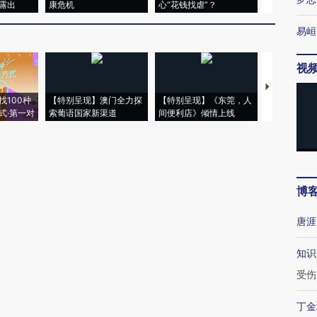
露出
康危机
心“花钱找虐”？
毒品
易峘
视
【推广】走
找100种
【特别呈现】澳门全力探
【特别呈现】《东莞，人
会，让数智科
式·第一对
索葡语国家新渠道
间便利店》倾情上线
业
博
唐涯
知识
受伤
丁金