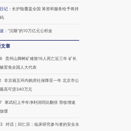
日记
：
长护险覆盖全国 筹资和服务给予将持
码
波
：
“沉睡”的10万亿元公积金
新文章
36
贵州山脚树矿难致16人死亡近三年 矿长
被罢免全国人大代表
2
非京籍五环内购房社保降至一年 北京市公
最高可贷340万元
7
寒武纪上半年净利润同比翻倍 营收增速
放缓
53
对话｜邱仁宗：临床研究参与者的安全永