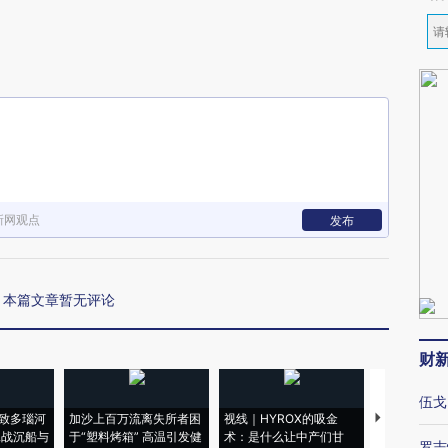
新网观点
发布
本篇文章暂无评论
财
伍戈
致多瑙河
加沙上百万流离失所者困
视线｜HYROX的吸金
马航飞行员
二战沉船与
于“塑料烤箱” 高温引发健
术：是什么让中产们甘
粒摇头丸 尿
罗志