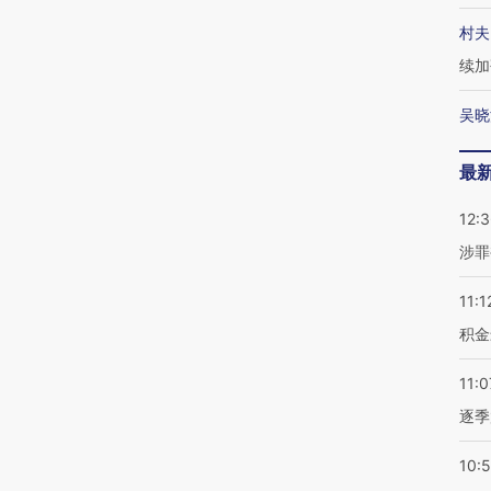
村夫
续加
吴晓
最
12:
涉罪
11:1
积金
11:0
逐季
10: