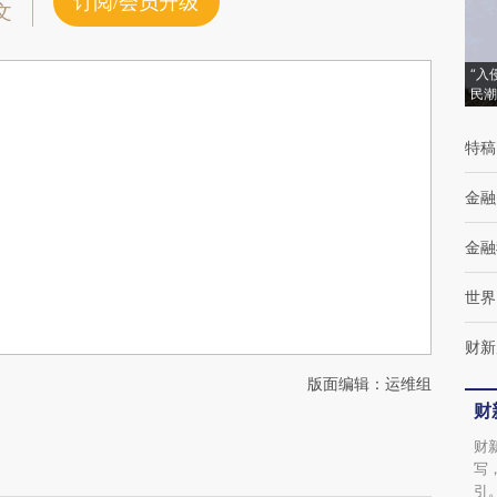
订阅/会员升级
文
“入
民潮
特稿
金融
金融
世界
财新
版面编辑：运维组
财
财
写
引