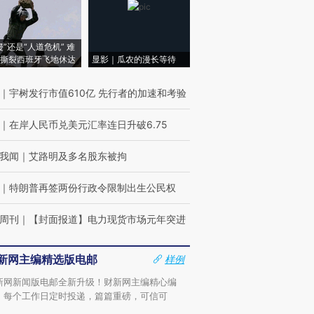
侵”还是“人道危机” 难
撕裂西班牙飞地休达
显影｜瓜农的漫长等待
｜
宇树发行市值610亿 先行者的加速和考验
｜
在岸人民币兑美元汇率连日升破6.75
我闻
｜
艾路明及多名股东被拘
｜
特朗普再签两份行政令限制出生公民权
周刊
｜
【封面报道】电力现货市场元年突进
新网主编精选版电邮
样例
新网新闻版电邮全新升级！财新网主编精心编
，每个工作日定时投递，篇篇重磅，可信可
。