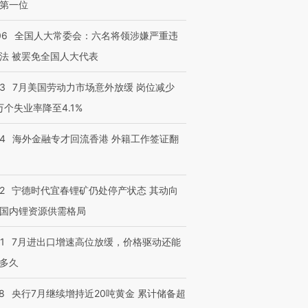
第一位
06
全国人大常委会：六名将领涉嫌严重违
法 被罢免全国人大代表
43
7月美国劳动力市场意外放缓 岗位减少
3万个失业率降至4.1%
14
海外金融专才回流香港 外籍工作签证翻
2
宁德时代宜春锂矿仍处停产状态 其动向
国内锂资源供需格局
1
7月进出口增速高位放缓，价格驱动还能
多久
8
央行7月继续增持近20吨黄金 累计储备超