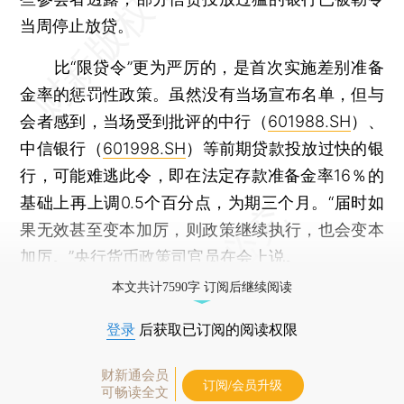
当周停止放贷。
比“限贷令”更为严厉的，是首次实施差别准备
金率的惩罚性政策。虽然没有当场宣布名单，但与
会者感到，当场受到批评的中行（
601988.SH
）、
中信银行（
601998.SH
）等前期贷款投放过快的银
行，可能难逃此令，即在法定存款准备金率16％的
基础上再上调0.5个百分点，为期三个月。“届时如
果无效甚至变本加厉，则政策继续执行，也会变本
加厉。”央行货币政策司官员在会上说。
本文共计7590字 订阅后继续阅读
登录
后获取已订阅的阅读权限
财新通会员
订阅/会员升级
可畅读全文