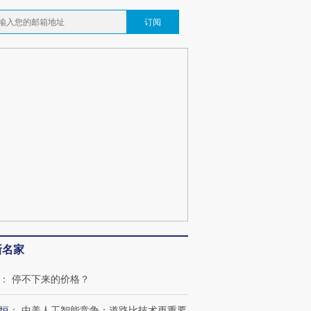
订阅
新名家
：
停不下来的价格？
恒
：
中美人工智能竞争：道路比技术更重要