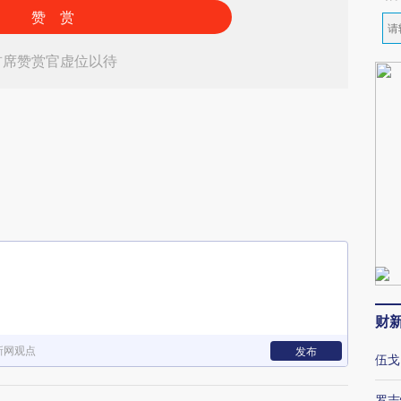
赞 赏
首席赞赏官虚位以待
财
新网观点
发布
伍戈
罗志