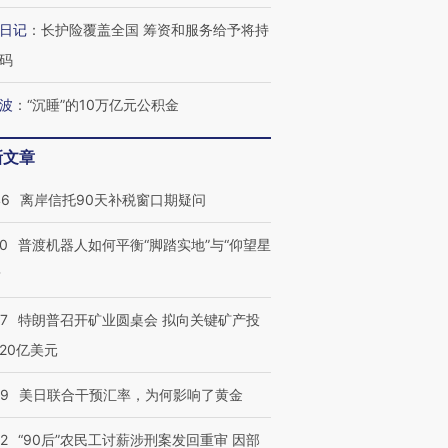
日记
：
长护险覆盖全国 筹资和服务给予将持
码
波
：
“沉睡”的10万亿元公积金
新文章
46
离岸信托90天补税窗口期疑问
00
普渡机器人如何平衡“脚踏实地”与“仰望星
？
57
特朗普召开矿业圆桌会 拟向关键矿产投
20亿美元
09
美日联合干预汇率，为何影响了黄金
32
“90后”农民工讨薪涉刑案发回重审 因部