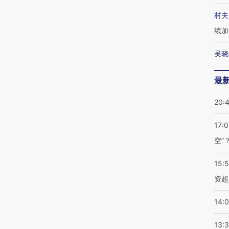
村夫
续加
吴晓
最
20:
17:
空”
15:
资超
14:
13: