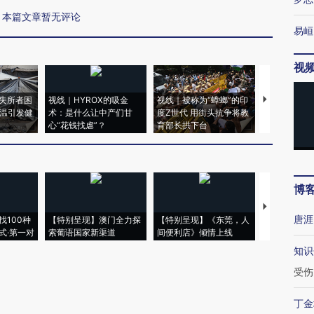
本篇文章暂无评论
易峘
视
失所者困
视线｜HYROX的吸金
视线｜被称为“蟑螂”的印
视线｜“入侵
高温引发健
术：是什么让中产们甘
度Z世代 用街头抗争将教
机”？难民潮
心“花钱找虐”？
育部长拱下台
飞地休达
博
【推广】走
唐涯
找100种
【特别呈现】澳门全力探
【特别呈现】《东莞，人
会，让数智科
式·第一对
索葡语国家新渠道
间便利店》倾情上线
业
知识
受伤
丁金