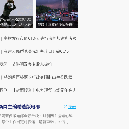
侵”还是“人道危机” 难
撕裂西班牙飞地休达
显影｜瓜农的漫长等待
｜
宇树发行市值610亿 先行者的加速和考验
｜
在岸人民币兑美元汇率连日升破6.75
我闻
｜
艾路明及多名股东被拘
｜
特朗普再签两份行政令限制出生公民权
周刊
｜
【封面报道】电力现货市场元年突进
新网主编精选版电邮
样例
新网新闻版电邮全新升级！财新网主编精心编
，每个工作日定时投递，篇篇重磅，可信可
。