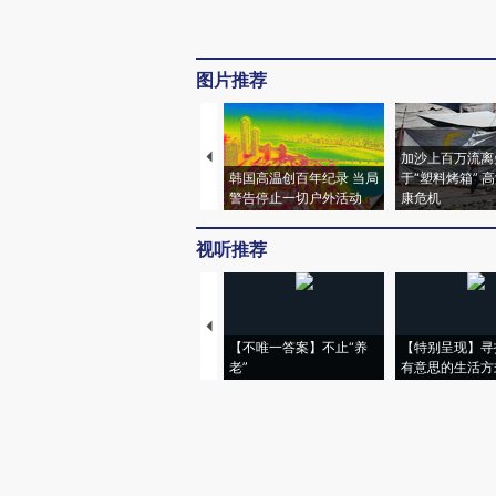
图片推荐
加沙上百万流离
韩国高温创百年纪录 当局
于“塑料烤箱” 
警告停止一切户外活动
康危机
视听推荐
【不唯一答案】不止“养
【特别呈现】寻
老”
有意思的生活方