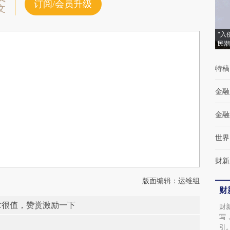
订阅/会员升级
文
“入
民潮
特稿
金融
金融
世界
财新
版面编辑：运维组
财
章很值，赞赏激励一下
财
写
引