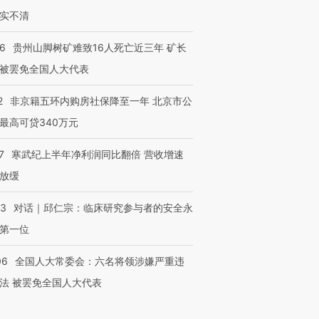
实不清
36
贵州山脚树矿难致16人死亡近三年 矿长
被罢免全国人大代表
2
非京籍五环内购房社保降至一年 北京市公
最高可贷340万元
7
寒武纪上半年净利润同比翻倍 营收增速
放缓
53
对话｜邱仁宗：临床研究参与者的安全永
第一位
06
全国人大常委会：六名将领涉嫌严重违
法 被罢免全国人大代表