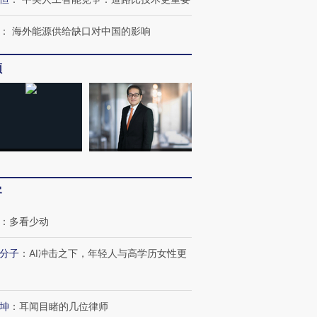
：
海外能源供给缺口对中国的影响
频
”还是“人道危
湖北宜昌局部短时降雨
哈尔滨遭遇短时极端强降
撕裂西班牙
128毫米 紧急转移近
雨 3小时累计雨量超80毫
秘鲁纳斯
4000人
米
13人遇难
客
进第四届链博
【商旅对话】华住集团
：
多看少动
技“链”接产
【特别呈现】寻找100种
CFO：不靠规模取胜，华
【特别呈
有意思的生活方式·第三对
住三大增长引擎是什么？
有意思的
分子
：
AI冲击之下，年轻人与高学历女性更
坤
：
耳闻目睹的几位律师