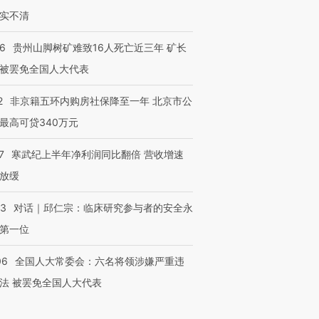
实不清
36
贵州山脚树矿难致16人死亡近三年 矿长
被罢免全国人大代表
2
非京籍五环内购房社保降至一年 北京市公
最高可贷340万元
7
寒武纪上半年净利润同比翻倍 营收增速
放缓
53
对话｜邱仁宗：临床研究参与者的安全永
第一位
06
全国人大常委会：六名将领涉嫌严重违
法 被罢免全国人大代表