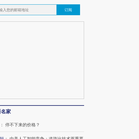
订阅
跨国走私7万
视线｜被称为“蟑螂”的印
视线｜“入侵”还是“人道危
新名家
检体内含3种
度Z世代 用街头抗争将教
机”？难民潮撕裂西班牙
秘鲁纳斯
育部长拱下台
飞地休达
13人遇难
：
停不下来的价格？
恒
：
中美人工智能竞争：道路比技术更重要