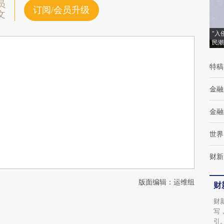
员
订阅/会员升级
文
“入
民潮
特稿
金融
金融
世界
财新
版面编辑：运维组
财
财
写
引