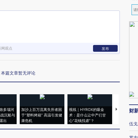
新网观点
发布
本篇文章暂无评论
致多瑙河
加沙上百万流离失所者困
视线｜HYROX的吸金
马航飞行员
财
二战沉船与
于“塑料烤箱” 高温引发健
术：是什么让中产们甘
粒摇头丸 尿
露出
康危机
心“花钱找虐”？
毒品
伍戈
罗志