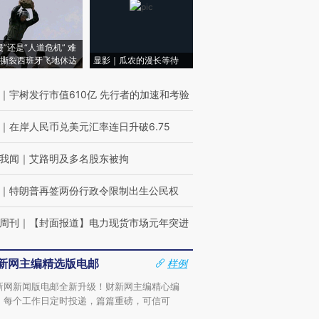
侵”还是“人道危机” 难
撕裂西班牙飞地休达
显影｜瓜农的漫长等待
｜
宇树发行市值610亿 先行者的加速和考验
｜
在岸人民币兑美元汇率连日升破6.75
我闻
｜
艾路明及多名股东被拘
｜
特朗普再签两份行政令限制出生公民权
周刊
｜
【封面报道】电力现货市场元年突进
新网主编精选版电邮
样例
新网新闻版电邮全新升级！财新网主编精心编
，每个工作日定时投递，篇篇重磅，可信可
。