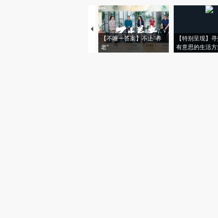
【不唯一答案】不止“养
【特别呈现】寻
老”
有意思的生活方