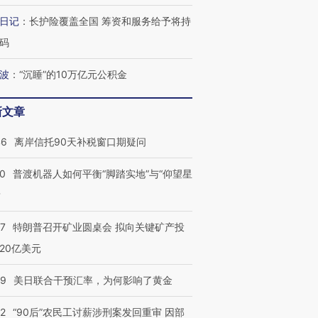
日记
：
长护险覆盖全国 筹资和服务给予将持
码
波
：
“沉睡”的10万亿元公积金
新文章
46
离岸信托90天补税窗口期疑问
00
普渡机器人如何平衡“脚踏实地”与“仰望星
？
57
特朗普召开矿业圆桌会 拟向关键矿产投
20亿美元
09
美日联合干预汇率，为何影响了黄金
32
“90后”农民工讨薪涉刑案发回重审 因部