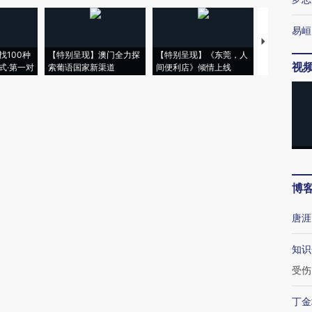
易峘
【推广】走
找100种
【特别呈现】澳门全力探
【特别呈现】《东莞，人
会，让数智科
视
式·第一对
索葡语国家新渠道
间便利店》倾情上线
业
博
唐涯
知识
受伤
丁金