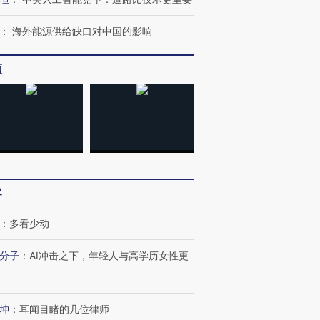
：
海外能源供给缺口对中国的影响
进第四届链博
【商旅对话】华住集团
技“链”接产
【特别呈现】寻找100种
CFO：不靠规模取胜，华
【特别呈
频
有意思的生活方式·第三对
住三大增长引擎是什么？
有意思的
客
：
多看少动
分子
：
AI冲击之下，年轻人与高学历女性更
坤
：
耳闻目睹的几位律师