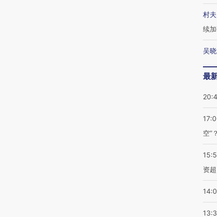
村夫
续加
吴晓
最
20:
17:
空”
15:
资超
14:
13: