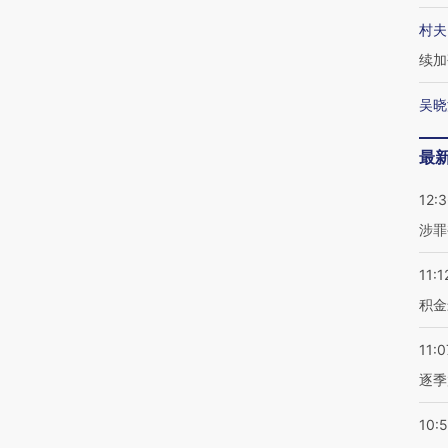
村夫
续加
吴晓
最
12:
涉罪
11:1
积金
11:0
逐季
10: