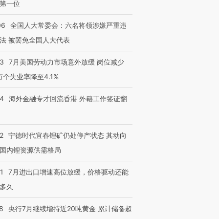
第一位
06
全国人大常委会：六名将领涉嫌严重违
法 被罢免全国人大代表
43
7月美国劳动力市场意外放缓 岗位减少
3万个失业率降至4.1%
14
海外金融专才回流香港 外籍工作签证翻
2
宁德时代宜春锂矿仍处停产状态 其动向
国内锂资源供需格局
1
7月进出口增速高位放缓，价格驱动还能
多久
8
央行7月继续增持近20吨黄金 累计储备超