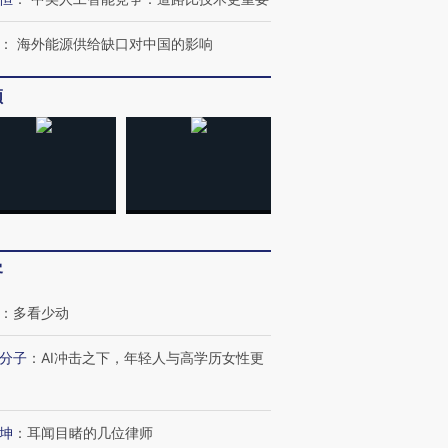
：
海外能源供给缺口对中国的影响
频
跨国走私7万
视线｜被称为“蟑螂”的印
视线｜“入侵”还是“人道危
检体内含3种
度Z世代 用街头抗争将教
机”？难民潮撕裂西班牙
秘鲁纳斯
育部长拱下台
飞地休达
13人遇难
客
：
多看少动
分子
：
AI冲击之下，年轻人与高学历女性更
进第四届链博
【商旅对话】华住集团
技“链”接产
【特别呈现】寻找100种
CFO：不靠规模取胜，华
【特别呈
有意思的生活方式·第三对
住三大增长引擎是什么？
有意思的
坤
：
耳闻目睹的几位律师