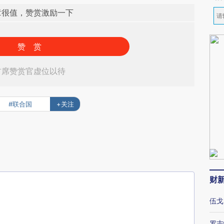
章很值，赞赏激励一下
赞 赏
首席赞赏官虚位以待
#联合国
+关注
财
伍戈
罗志