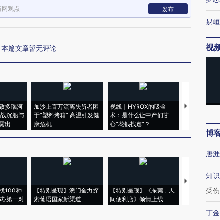
新网观点
发布
易峘
视
本篇文章暂无评论
致多瑙河
加沙上百万流离失所者困
视线｜HYROX的吸金
马航飞行员
二战沉船与
于“塑料烤箱” 高温引发健
术：是什么让中产们甘
粒摇头丸 尿
露出
康危机
心“花钱找虐”？
毒品
博
唐涯
知识
【推广】走
受伤
找100种
【特别呈现】澳门全力探
【特别呈现】《东莞，人
会，让数智科
式·第一对
索葡语国家新渠道
间便利店》倾情上线
业
丁金