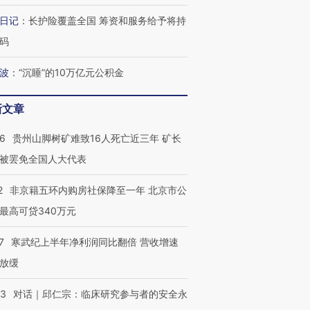
日记
：
长护险覆盖全国 筹资和服务给予将持
码
波
：
“沉睡”的10万亿元公积金
新文章
36
贵州山脚树矿难致16人死亡近三年 矿长
被罢免全国人大代表
2
非京籍五环内购房社保降至一年 北京市公
最高可贷340万元
7
寒武纪上半年净利润同比翻倍 营收增速
放缓
53
对话｜邱仁宗：临床研究参与者的安全永