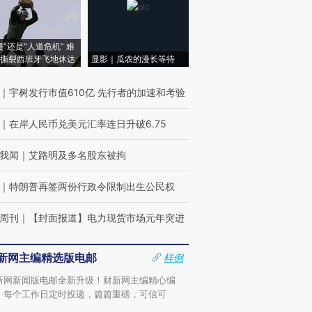
侵”还是“人道危机” 难
撕裂西班牙飞地休达
显影｜瓜农的漫长等待
｜
宇树发行市值610亿 先行者的加速和考验
｜
在岸人民币兑美元汇率连日升破6.75
我闻
｜
艾路明及多名股东被拘
｜
特朗普再签两份行政令限制出生公民权
周刊
｜
【封面报道】电力现货市场元年突进
新网主编精选版电邮
样例
新网新闻版电邮全新升级！财新网主编精心编
，每个工作日定时投递，篇篇重磅，可信可
。