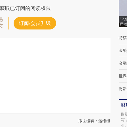
获取已订阅的阅读权限
“入
员
订阅/会员升级
民潮
文
特稿
金融
金融
世界
财新
财
财
写
版面编辑：运维组
引