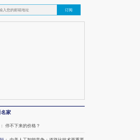
订阅
新名家
：
停不下来的价格？
恒
：
中美人工智能竞争：道路比技术更重要