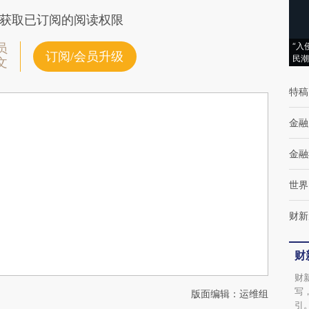
获取已订阅的阅读权限
“入
员
订阅/会员升级
民潮
文
特稿
金融
金融
世界
财新
财
财
写
版面编辑：运维组
引