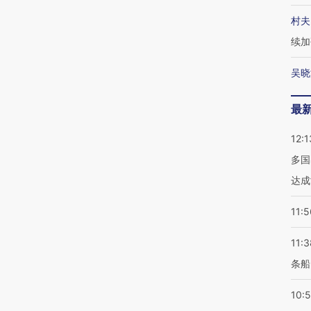
村夫
续加
吴晓
最
12:1
多国
达成
11:5
11:3
条船
10: