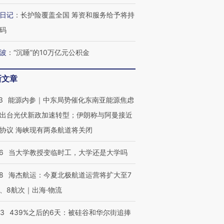
日记
：
长护险覆盖全国 筹资和服务给予将持
码
波
：
“沉睡”的10万亿元公积金
新文章
3
能源内参｜中东局势催化东南亚能源焦虑
出台光伏新政加速转型；伊朗称与阿曼接近
协议 海峡现有两条航道将关闭
6
当大学教授变临时工，大学还是大学吗
8
海杰航运：今夏北极航道运营将扩大至7
、8航次｜出海·物流
53
439%之后的6天：被硅谷和华尔街追捧