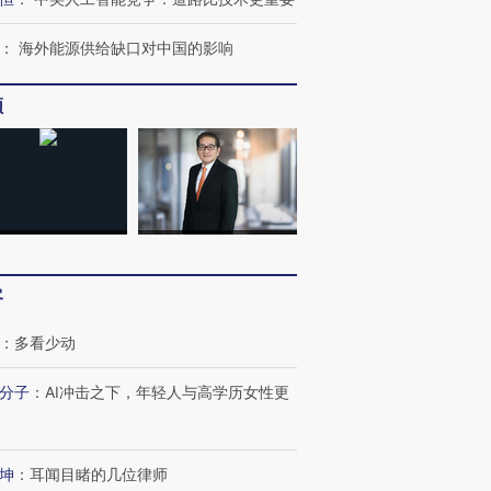
OX的吸金
马航飞行员跨国走私7万
视线｜被称为“蟑螂”的印
：
海外能源供给缺口对中国的影响
让中产们甘
粒摇头丸 尿检体内含3种
度Z世代 用街头抗争将教
秘鲁纳斯
”？
毒品
育部长拱下台
13人遇难
频
进第四届链博
【商旅对话】华住集团
技“链”接产
【特别呈现】寻找100种
CFO：不靠规模取胜，华
【特别呈
有意思的生活方式·第三对
住三大增长引擎是什么？
有意思的
客
：
多看少动
分子
：
AI冲击之下，年轻人与高学历女性更
坤
：
耳闻目睹的几位律师