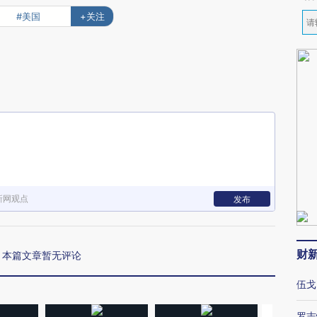
#美国
+关注
新网观点
发布
财
本篇文章暂无评论
伍戈
罗志