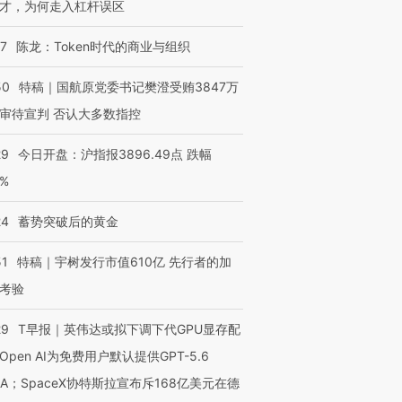
才，为何走入杠杆误区
07
陈龙：Token时代的商业与组织
50
特稿｜国航原党委书记樊澄受贿3847万
审待宣判 否认大多数指控
29
今日开盘：沪指报3896.49点 跌幅
0%
24
蓄势突破后的黄金
51
特稿｜宇树发行市值610亿 先行者的加
考验
29
T早报｜英伟达或拟下调下代GPU显存配
Open AI为免费用户默认提供GPT-5.6
NA；SpaceX协特斯拉宣布斥168亿美元在德