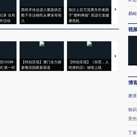
西班牙休达进入紧急状态
加沙上百万流离失所者困
视线｜HYR
易峘
纪录 当局
数千非法移民从摩洛哥闯
于“塑料烤箱” 高温引发健
术：是什么
外活动
入
康危机
心“花钱找虐
视
【推广】走
找100种
【特别呈现】澳门全力探
【特别呈现】《东莞，人
会，让数智科
式·第一对
索葡语国家新渠道
间便利店》倾情上线
业
博
唐涯
知识
受伤
丁金