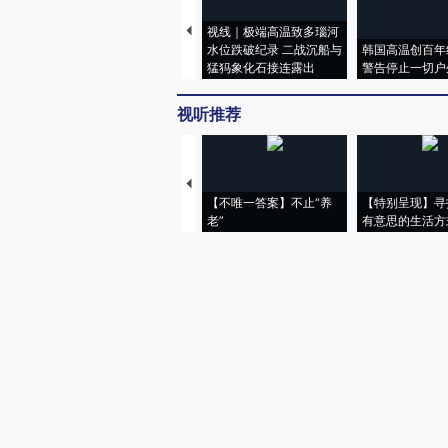
视线｜极端高温致多瑙河
水位跌破纪录 二战沉船与
韩国高温创百年
猛犸象化石接连露出
警告停止一切户
视听推荐
【不唯一答案】不止“养
【特别呈现】寻
老”
有意思的生活方