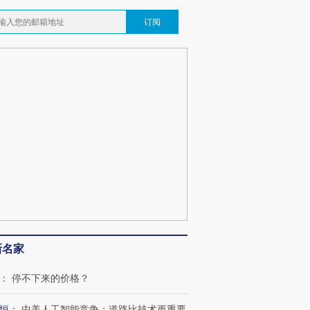
订阅
新名家
：
停不下来的价格？
恒
：
中美人工智能竞争：道路比技术更重要