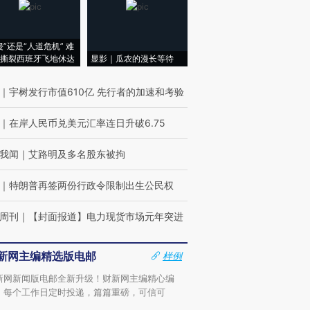
侵”还是“人道危机” 难
撕裂西班牙飞地休达
显影｜瓜农的漫长等待
｜
宇树发行市值610亿 先行者的加速和考验
｜
在岸人民币兑美元汇率连日升破6.75
我闻
｜
艾路明及多名股东被拘
｜
特朗普再签两份行政令限制出生公民权
周刊
｜
【封面报道】电力现货市场元年突进
新网主编精选版电邮
样例
新网新闻版电邮全新升级！财新网主编精心编
，每个工作日定时投递，篇篇重磅，可信可
。