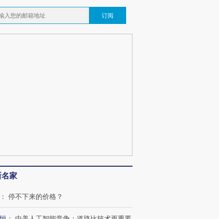
订阅
新名家
：
停不下来的价格？
恒
：
中美人工智能竞争：道路比技术更重要