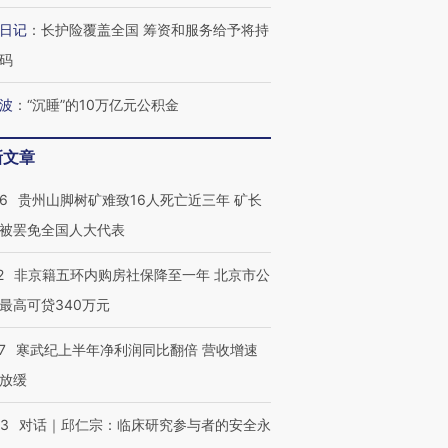
日记
：
长护险覆盖全国 筹资和服务给予将持
码
波
：
“沉睡”的10万亿元公积金
新文章
36
贵州山脚树矿难致16人死亡近三年 矿长
被罢免全国人大代表
2
非京籍五环内购房社保降至一年 北京市公
最高可贷340万元
7
寒武纪上半年净利润同比翻倍 营收增速
放缓
53
对话｜邱仁宗：临床研究参与者的安全永