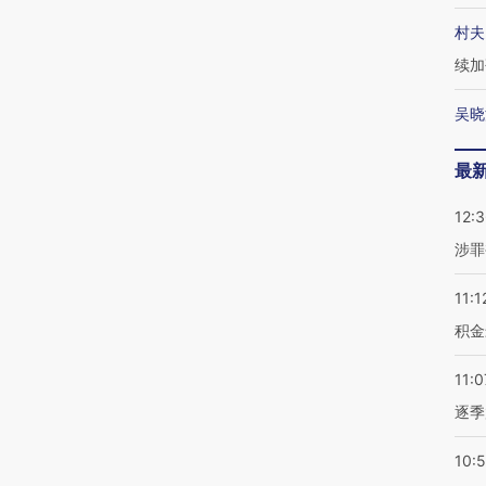
村夫
续加
吴晓
最
12:
涉罪
11:1
积金
11:0
逐季
10: