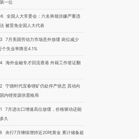
第一位
06
全国人大常委会：六名将领涉嫌严重违
法 被罢免全国人大代表
43
7月美国劳动力市场意外放缓 岗位减少
3万个失业率降至4.1%
14
海外金融专才回流香港 外籍工作签证翻
2
宁德时代宜春锂矿仍处停产状态 其动向
国内锂资源供需格局
1
7月进出口增速高位放缓，价格驱动还能
多久
8
央行7月继续增持近20吨黄金 累计储备超