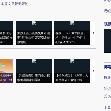
本篇文章暂无评论
易峘
视
致多瑙河
加沙上百万流离失所者困
视线｜HYROX的吸金
马航飞行员
二战沉船与
于“塑料烤箱” 高温引发健
术：是什么让中产们甘
粒摇头丸 尿
露出
康危机
心“花钱找虐”？
毒品
博
【推广】走
找100种
【特别呈现】澳门全力探
【特别呈现】《东莞，人
会，让数智科
唐涯
式·第一对
索葡语国家新渠道
间便利店》倾情上线
业
知识
受伤
丁金