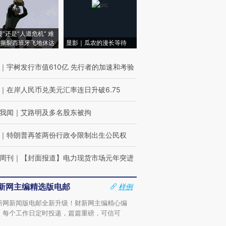
侵”还是“人道危机” 难
撕裂西班牙飞地休达
显影｜瓜农的漫长等待
｜
宇树发行市值610亿 先行者的加速和考验
｜
在岸人民币兑美元汇率连日升破6.75
我闻
｜
艾路明及多名股东被拘
｜
特朗普再签两份行政令限制出生公民权
周刊
｜
【封面报道】电力现货市场元年突进
新网主编精选版电邮
样例
新网新闻版电邮全新升级！财新网主编精心编
，每个工作日定时投递，篇篇重磅，可信可
。