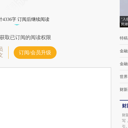
4336字 订阅后继续阅读
“入
民潮
获取已订阅的阅读权限
特稿
员
金融
订阅/会员升级
文
金融
世界
财新
财
财
写
引