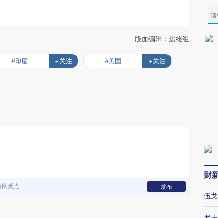
版面编辑：运维组
#印度
+关注
#美国
+关注
财
新网观点
发布
伍戈
罗志