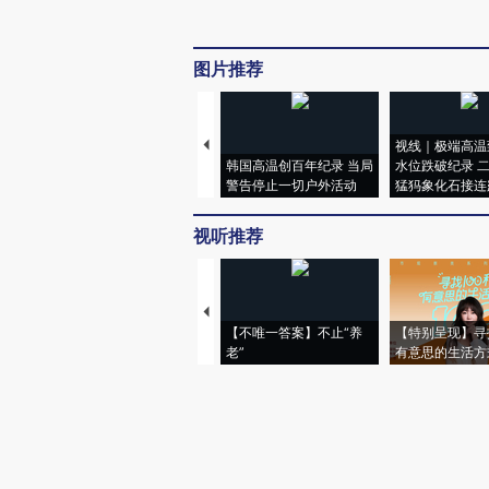
图片推荐
视线｜极端高温
韩国高温创百年纪录 当局
水位跌破纪录 
警告停止一切户外活动
猛犸象化石接连
视听推荐
【不唯一答案】不止“养
【特别呈现】寻
老”
有意思的生活方