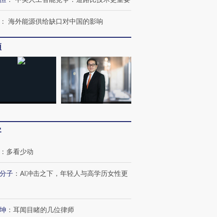
：
海外能源供给缺口对中国的影响
频
跨国走私7万
视线｜被称为“蟑螂”的印
视线｜“入侵”还是“人道危
检体内含3种
度Z世代 用街头抗争将教
机”？难民潮撕裂西班牙
秘鲁纳斯
育部长拱下台
飞地休达
13人遇难
客
进第四届链博
【商旅对话】华住集团
技“链”接产
【特别呈现】寻找100种
CFO：不靠规模取胜，华
【特别呈
：
多看少动
有意思的生活方式·第三对
住三大增长引擎是什么？
有意思的
分子
：
AI冲击之下，年轻人与高学历女性更
坤
：
耳闻目睹的几位律师