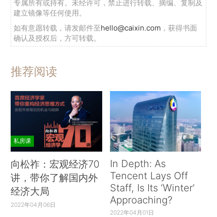
专属所有或持有。未经许可，禁止进行转载、摘编、复制及
建立镜像等任何使用。
如有意愿转载，请发邮件至
hello@caixin.com
，获得书面
确认及授权后，方可转载。
推荐阅读
私房课
In Depth: As
向松祚：宏观经济70
Tencent Lays Off
讲，带你了解国内外
Staff, Is Its ‘Winter’
经济大局
Approaching?
2022年04月06日
2022年04月01日