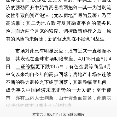
济的强劲回升中始终高悬着两把剑—其一为过剩流
动性引致的资产泡沫（尤以房地产最为显著）乃至
高通胀；其二为地方政府及其融资平台的债务风
险。而近两个月来的紧缩、调控政策施行之后，原
有的风险尚未解除，新的忧患却在不经意间丛生。
市场对此已有明显反应：股市近来一直萎靡不
振，其表现在全球市场叨陪末座。4月15日至6月4
日，
上证综指
更下跌19.5％；有色金属等商品4月
中旬以来均自今年的高点回落；房地产市场在连续
不断的强力调控之下终于回落，其调整幅度几何，
成为事关中国经济未来走势的一大关键；至于债
市，亦有业内人士判断，由于资金面告紧，此前表
现强劲的债市可能出现反转趋势。
本文共计6024字 订阅后继续阅读