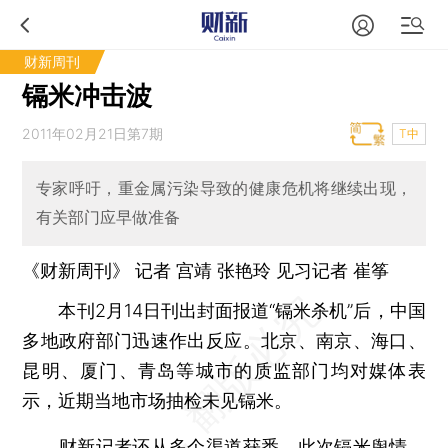
财新周刊
镉米冲击波
2011年02月21日第7期
T中
专家呼吁，重金属污染导致的健康危机将继续出现，
有关部门应早做准备
《财新周刊》 记者
宫靖
张艳玲 见习记者
崔筝
本刊2月14日刊出封面报道“镉米杀机”后，中国
多地政府部门迅速作出反应。北京、南京、海口、
昆明、厦门、青岛等城市的质监部门均对媒体表
示，近期当地市场抽检未见镉米。
财新记者还从多个渠道获悉，此次镉米舆情，