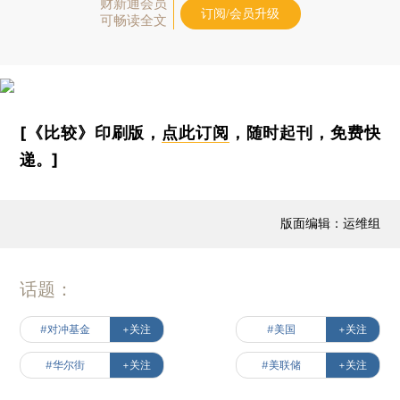
财新通会员
订阅/会员升级
可畅读全文
[《比较》印刷版，
点此订阅
，随时起刊，免费快
递。]
版面编辑：运维组
话题：
#对冲基金
+关注
#美国
+关注
#华尔街
+关注
#美联储
+关注