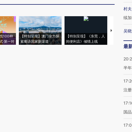
村夫
续加
吴晓
【推广】走
找100种
【特别呈现】澳门全力探
【特别呈现】《东莞，人
会，让数智科
式·第一对
索葡语国家新渠道
间便利店》倾情上线
业
最
20:
半年
17:2
注册
17:1
国品
17: