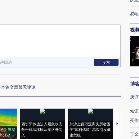
易峘
视
新网观点
发布
博
本篇文章暂无评论
唐涯
知识
受伤
西班牙休达进入紧急状态
加沙上百万流离失所者困
视线｜HYR
纪录 当局
数千非法移民从摩洛哥闯
于“塑料烤箱” 高温引发健
术：是什么
丁金
外活动
入
康危机
心“花钱找虐