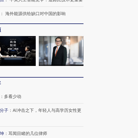
：
海外能源供给缺口对中国的影响
频
客
：
多看少动
分子
：
AI冲击之下，年轻人与高学历女性更
OX的吸金
马航飞行员跨国走私7万
视线｜被称为“蟑螂”的印
让中产们甘
粒摇头丸 尿检体内含3种
度Z世代 用街头抗争将教
秘鲁纳斯
坤
：
耳闻目睹的几位律师
”？
毒品
育部长拱下台
13人遇难