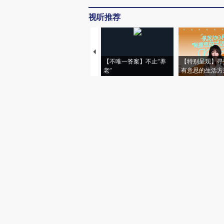
视听推荐
【不唯一答案】不止“养
【特别呈现】寻
老”
有意思的生活方