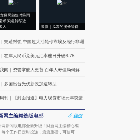
宜昌局部短时降雨
8毫米 紧急转移近
00人
显影｜瓜农的漫长等待
｜
规避封锁 中国超大油轮停靠埃及绕行非洲
｜
在岸人民币兑美元汇率连日升破6.75
我闻
｜
资管掌舵人更替 百年人寿僵局何解
｜
多国出台光伏新政加速转型
周刊
｜
【封面报道】电力现货市场元年突进
新网主编精选版电邮
样例
新网新闻版电邮全新升级！财新网主编精心编
，每个工作日定时投递，篇篇重磅，可信可
。