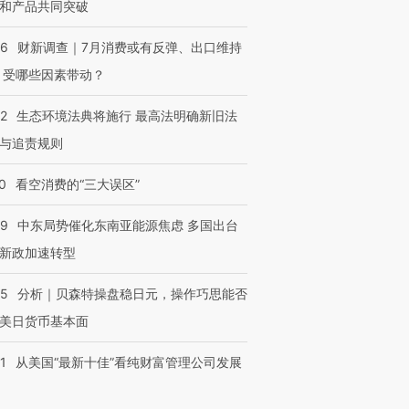
和产品共同突破
56
财新调查｜7月消费或有反弹、出口维持
 受哪些因素带动？
42
生态环境法典将施行 最高法明确新旧法
与追责规则
0
看空消费的“三大误区”
59
中东局势催化东南亚能源焦虑 多国出台
新政加速转型
05
分析｜贝森特操盘稳日元，操作巧思能否
美日货币基本面
1
从美国“最新十佳”看纯财富管理公司发展