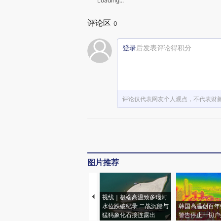
Loading...
评论区
0
登录
后发表评论得积分
评论仅代表网友个人观点，不代表财
图片推荐
视线｜极端高温致多瑙河
水位跌破纪录 二战沉船与
韩国高温创百年
猛犸象化石接连露出
警告停止一切户