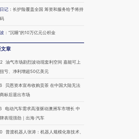
日记
：
长护险覆盖全国 筹资和服务给予将持
码
波
：
“沉睡”的10万亿元公积金
进第四届链博
【商旅对话】华住集团
技“链”接产
【特别呈现】寻找100种
CFO：不靠规模取胜，华
【特别呈
有意思的生活方式·第三对
住三大增长引擎是什么？
有意思的
新文章
22
油气市场剧烈波动现套利空间 嘉能可上
扭亏、净利增超50亿美元
6
贝恩资本宣布收购贡茶 在中国大陆无法
商标后退出市场
6
电动汽车需求高涨驱动澳洲车市增长 中
牌表现强劲｜出海·汽车
00
普渡机器人张涛：机器人规模化靠技术、