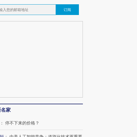
订阅
新名家
：
停不下来的价格？
恒
：
中美人工智能竞争：道路比技术更重要