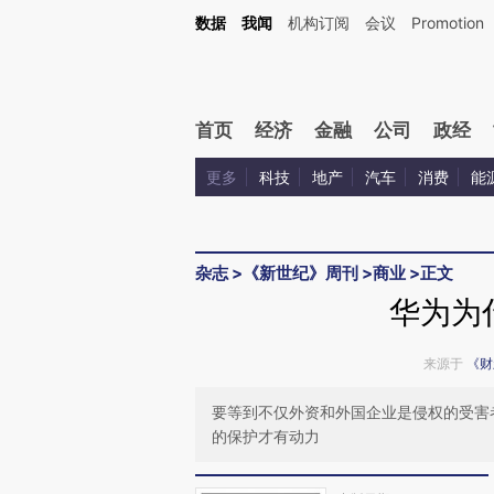
数据
我闻
机构订阅
会议
Promotion
首页
经济
金融
公司
政经
更多
科技
地产
汽车
消费
能
杂志
>
《新世纪》周刊
>
商业
>
正文
华为为
来源于
《财
要等到不仅外资和外国企业是侵权的受害
的保护才有动力