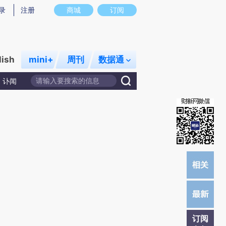
录
注册
商城
订阅
lish
mini+
周刊
数据通
讣闻
订阅