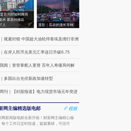
宜昌局部短时降雨
8毫米 紧急转移近
00人
显影｜瓜农的漫长等待
｜
规避封锁 中国超大油轮停靠埃及绕行非洲
｜
在岸人民币兑美元汇率连日升破6.75
我闻
｜
资管掌舵人更替 百年人寿僵局何解
｜
多国出台光伏新政加速转型
周刊
｜
【封面报道】电力现货市场元年突进
新网主编精选版电邮
样例
新网新闻版电邮全新升级！财新网主编精心编
，每个工作日定时投递，篇篇重磅，可信可
。