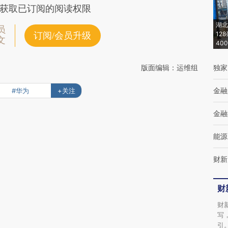
获取已订阅的阅读权限
湖北
员
12
订阅/会员升级
文
40
版面编辑：运维组
独家
金融
#华为
+关注
金融
能源
财新
财
财
写
引