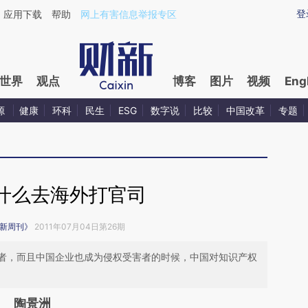
登
应用下载
帮助
网上有害信息举报专区
世界
观点
博客
图片
视频
Eng
源
健康
环科
民生
ESG
数字说
比较
中国改革
专题
什么去海外打官司
新周刊》
2011年07月04日第26期
者，而且中国企业也成为侵权受害者的时候，中国对知识产权
陶景洲