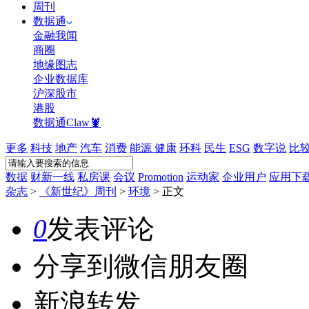
周刊
数据通
金融我闻
商圈
地缘图志
企业数据库
沪深股市
港股
数据通Claw🦞
更多
科技
地产
汽车
消费
能源
健康
环科
民生
ESG
数字说
比
数据
财新一线
私房课
会议
Promotion
运动家
企业用户
应用下
杂志
>
《新世纪》周刊
>
环境
>
正文
0
发表评论
分享到微信朋友圈
新浪转发