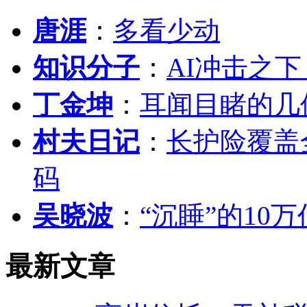
唐涯
：
多看少动
知识分子
：
AI冲击之
丁金坤
：
耳闻目睹的几
村夫日记
：
长护险覆盖
码
吴晓波
：
“沉睡”的10
最新文章