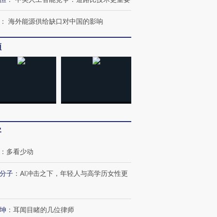
跨国走私7万
视线｜被称为“蟑螂”的印
视线｜“入侵”还是“人道危
检体内含3种
度Z世代 用街头抗争将教
机”？难民潮撕裂西班牙
秘鲁纳斯
育部长拱下台
飞地休达
13人遇难
：
海外能源供给缺口对中国的影响
频
进第四届链博
【商旅对话】华住集团
技“链”接产
【特别呈现】寻找100种
CFO：不靠规模取胜，华
【特别呈
有意思的生活方式·第三对
住三大增长引擎是什么？
有意思的
客
：
多看少动
分子
：
AI冲击之下，年轻人与高学历女性更
坤
：
耳闻目睹的几位律师