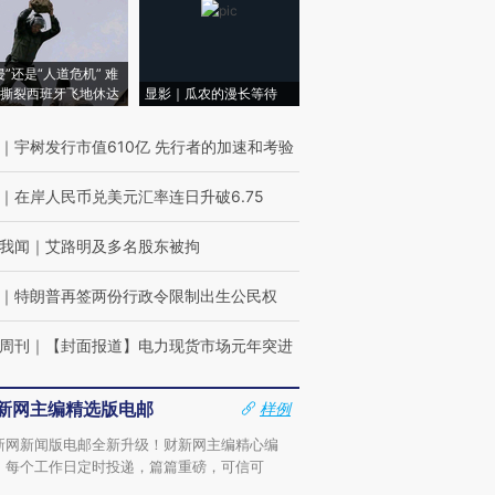
侵”还是“人道危机” 难
撕裂西班牙飞地休达
显影｜瓜农的漫长等待
｜
宇树发行市值610亿 先行者的加速和考验
｜
在岸人民币兑美元汇率连日升破6.75
我闻
｜
艾路明及多名股东被拘
｜
特朗普再签两份行政令限制出生公民权
周刊
｜
【封面报道】电力现货市场元年突进
新网主编精选版电邮
样例
新网新闻版电邮全新升级！财新网主编精心编
，每个工作日定时投递，篇篇重磅，可信可
。