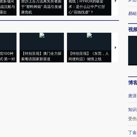
致多瑙河
加沙上百万流离失所者困
视线｜HYROX的吸金
马航飞行员
二战沉船与
于“塑料烤箱” 高温引发健
术：是什么让中产们甘
粒摇头丸 尿
露出
康危机
心“花钱找虐”？
毒品
易峘
视
【推广】走
找100种
【特别呈现】澳门全力探
【特别呈现】《东莞，人
会，让数智科
式·第一对
索葡语国家新渠道
间便利店》倾情上线
业
博
唐涯
知识
受伤
丁金