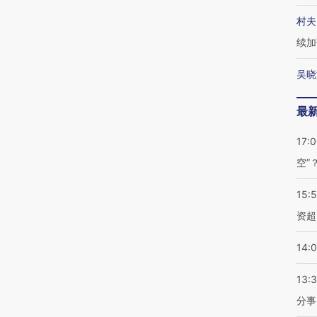
村夫
续加
吴晓
最
17:
空”
15:
资超
14:
13:
分事