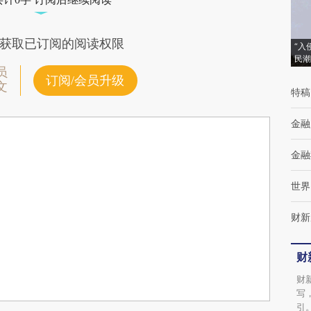
获取已订阅的阅读权限
“入
民潮
员
订阅/会员升级
文
特稿
金融
金融
世界
财新
财
财
写
引