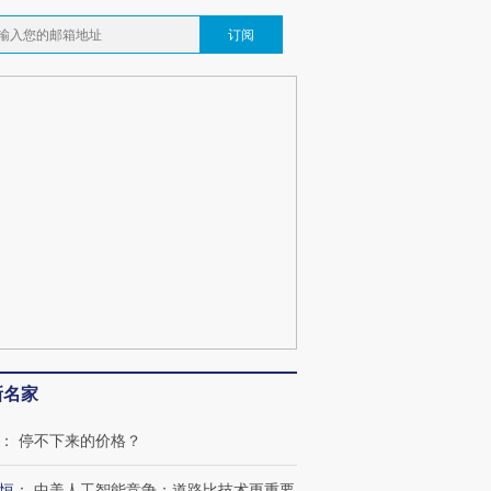
订阅
新名家
：
停不下来的价格？
恒
：
中美人工智能竞争：道路比技术更重要