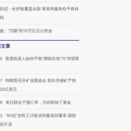
日记
：
长护险覆盖全国 筹资和服务给予将持
码
波
：
“沉睡”的10万亿元公积金
新文章
00
普渡机器人如何平衡“脚踏实地”与“仰望星
？
57
特朗普召开矿业圆桌会 拟向关键矿产投
20亿美元
09
美日联合干预汇率，为何影响了黄金
32
“90后”农民工讨薪涉刑案发回重审 因部
实不清