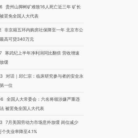
36
贵州山脚树矿难致16人死亡近三年 矿长
被罢免全国人大代表
2
非京籍五环内购房社保降至一年 北京市公
最高可贷340万元
7
寒武纪上半年净利润同比翻倍 营收增速
放缓
53
对话｜邱仁宗：临床研究参与者的安全永
第一位
06
全国人大常委会：六名将领涉嫌严重违
法 被罢免全国人大代表
43
7月美国劳动力市场意外放缓 岗位减少
3万个失业率降至4.1%