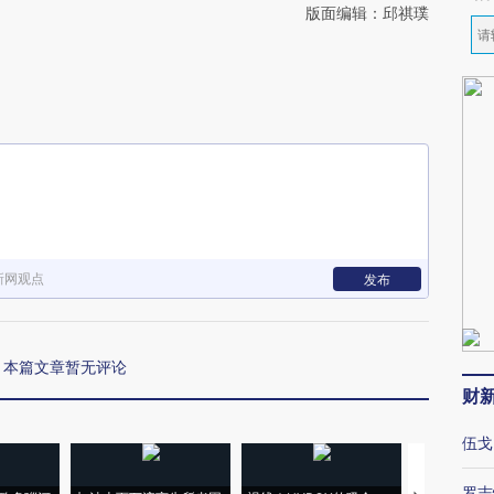
版面编辑：邱祺璞
新网观点
发布
本篇文章暂无评论
财
伍戈
罗志