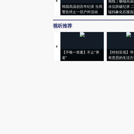
视线｜极端高温
韩国高温创百年纪录 当局
水位跌破纪录 
警告停止一切户外活动
猛犸象化石接连
视听推荐
【不唯一答案】不止“养
【特别呈现】寻
老”
有意思的生活方