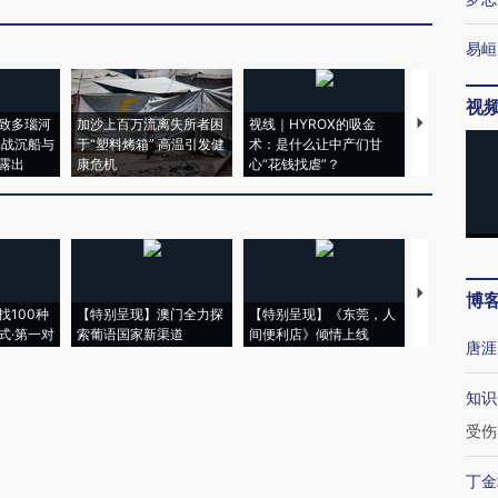
易峘
视
致多瑙河
加沙上百万流离失所者困
视线｜HYROX的吸金
马航飞行员
二战沉船与
于“塑料烤箱” 高温引发健
术：是什么让中产们甘
粒摇头丸 尿
露出
康危机
心“花钱找虐”？
毒品
【推广】走
博
找100种
【特别呈现】澳门全力探
【特别呈现】《东莞，人
会，让数智科
式·第一对
索葡语国家新渠道
间便利店》倾情上线
业
唐涯
知识
受伤
丁金