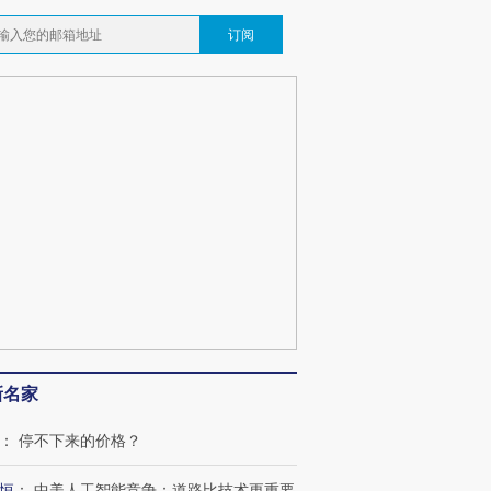
订阅
新名家
：
停不下来的价格？
恒
：
中美人工智能竞争：道路比技术更重要