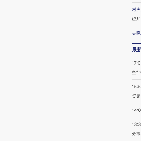
村夫
续加
吴晓
最
17:
空”
15:
资超
14:
13:
分事