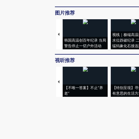
图片推荐
视线｜极端高温
韩国高温创百年纪录 当局
水位跌破纪录 
警告停止一切户外活动
猛犸象化石接连
视听推荐
【不唯一答案】不止“养
【特别呈现】寻
老”
有意思的生活方