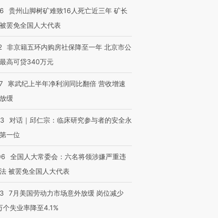
36
贵州山脚树矿难致16人死亡近三年 矿长
被罢免全国人大代表
2
非京籍五环内购房社保降至一年 北京市公
最高可贷340万元
7
寒武纪上半年净利润同比翻倍 营收增速
放缓
53
对话｜邱仁宗：临床研究参与者的安全永
第一位
06
全国人大常委会：六名将领涉嫌严重违
法 被罢免全国人大代表
43
7月美国劳动力市场意外放缓 岗位减少
3万个失业率降至4.1%