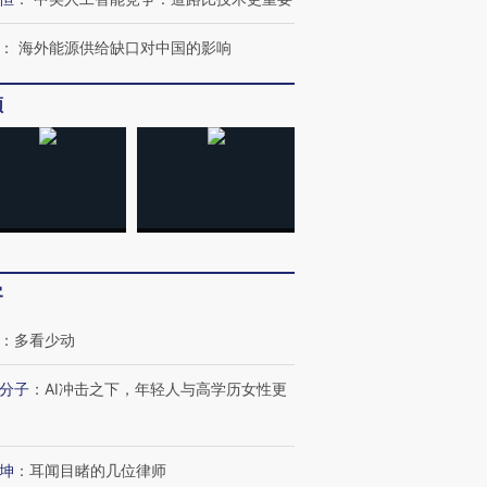
：
海外能源供给缺口对中国的影响
频
跨国走私7万
视线｜被称为“蟑螂”的印
视线｜“入侵”还是“人道危
检体内含3种
度Z世代 用街头抗争将教
机”？难民潮撕裂西班牙
秘鲁纳斯
育部长拱下台
飞地休达
13人遇难
进第四届链博
【商旅对话】华住集团
客
技“链”接产
【特别呈现】寻找100种
CFO：不靠规模取胜，华
【特别呈
有意思的生活方式·第三对
住三大增长引擎是什么？
有意思的
：
多看少动
分子
：
AI冲击之下，年轻人与高学历女性更
坤
：
耳闻目睹的几位律师