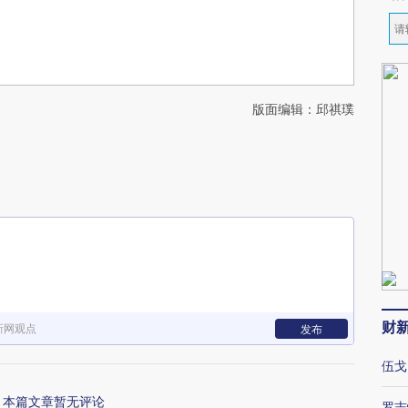
版面编辑：邱祺璞
财
新网观点
发布
伍戈
本篇文章暂无评论
罗志