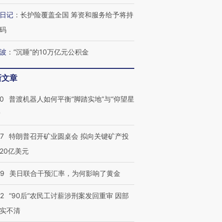
日记
：
长护险覆盖全国 筹资和服务给予将持
码
波
：
“沉睡”的10万亿元公积金
新文章
00
普渡机器人如何平衡“脚踏实地”与“仰望星
？
57
特朗普召开矿业圆桌会 拟向关键矿产投
20亿美元
09
美日联合干预汇率，为何影响了黄金
32
“90后”农民工讨薪涉刑案发回重审 因部
实不清