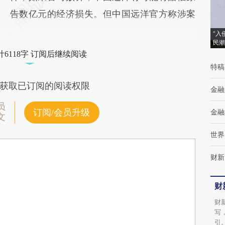
告数亿元的经济损失。但中国远洋官方称涉案
“入
民潮
6118字 订阅后继续阅读
特稿
获取已订阅的阅读权限
金融
员
订阅/会员升级
金融
文
世界
财新
财
财
写
引