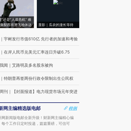
侵”还是“人道危机” 难
撕裂西班牙飞地休达
显影｜瓜农的漫长等待
｜
宇树发行市值610亿 先行者的加速和考验
｜
在岸人民币兑美元汇率连日升破6.75
我闻
｜
艾路明及多名股东被拘
｜
特朗普再签两份行政令限制出生公民权
周刊
｜
【封面报道】电力现货市场元年突进
新网主编精选版电邮
样例
新网新闻版电邮全新升级！财新网主编精心编
，每个工作日定时投递，篇篇重磅，可信可
。