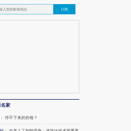
订阅
新名家
：
停不下来的价格？
恒
：
中美人工智能竞争：道路比技术更重要