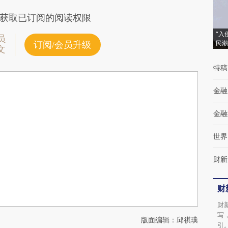
获取已订阅的阅读权限
“入
员
民潮
订阅/会员升级
文
特稿
金融
金融
世界
财新
财
财
写
版面编辑：邱祺璞
引