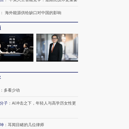
：
海外能源供给缺口对中国的影响
跨国走私7万
视线｜被称为“蟑螂”的印
视线｜“入侵”还是“人道危
检体内含3种
度Z世代 用街头抗争将教
机”？难民潮撕裂西班牙
秘鲁纳斯
育部长拱下台
飞地休达
13人遇难
频
进第四届链博
【商旅对话】华住集团
技“链”接产
【特别呈现】寻找100种
CFO：不靠规模取胜，华
【特别呈
有意思的生活方式·第三对
住三大增长引擎是什么？
有意思的
客
：
多看少动
分子
：
AI冲击之下，年轻人与高学历女性更
坤
：
耳闻目睹的几位律师