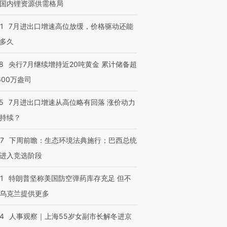
国内锂资源供需格局
1
7月进出口增速高位放缓，价格驱动还能
多久
8
央行7月继续增持近20吨黄金 累计储备超
600万盎司
5
7月进出口增速从高位略有回落 涨价动力
持续？
07
下周前瞻：生态环境法典施行；巴西总统
进入竞选阶段
1
特朗普坚称美国防空弹药库存充足 但不
乌克兰提供更多
24
人事观察｜上海55岁女副市长解冬进京