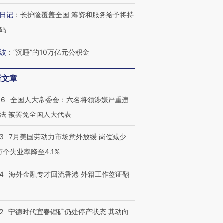
日记
：
长护险覆盖全国 筹资和服务给予将持
码
波
：
“沉睡”的10万亿元公积金
新文章
06
全国人大常委会：六名将领涉嫌严重违
法 被罢免全国人大代表
43
7月美国劳动力市场意外放缓 岗位减少
3万个失业率降至4.1%
14
海外金融专才回流香港 外籍工作签证翻
2
宁德时代宜春锂矿仍处停产状态 其动向