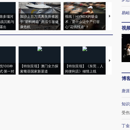
易峘
致多瑙河
加沙上百万流离失所者困
视线｜HYROX的吸金
马航飞行员
二战沉船与
于“塑料烤箱” 高温引发健
术：是什么让中产们甘
粒摇头丸 尿
露出
康危机
心“花钱找虐”？
毒品
视
【推广】走
找100种
【特别呈现】澳门全力探
【特别呈现】《东莞，人
会，让数智科
式·第一对
索葡语国家新渠道
间便利店》倾情上线
业
博
唐涯
知识
受伤
丁金