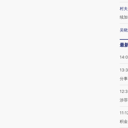
村夫
续加
吴晓
最
14:
13:
分事
12:
涉罪
11:1
积金