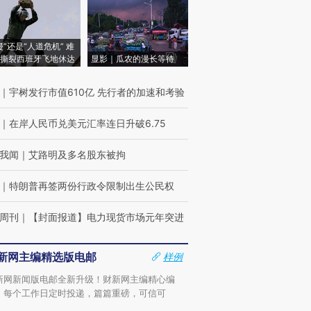
侵”还是“人道危机” 难
撕裂西班牙飞地休达
显影｜瓜农的漫长等待
｜
宇树发行市值610亿 先行者的加速和考验
｜
在岸人民币兑美元汇率连日升破6.75
我闻
｜
艾路明及多名股东被拘
｜
特朗普再签两份行政令限制出生公民权
周刊
｜
【封面报道】电力现货市场元年突进
新网主编精选版电邮
样例
新网新闻版电邮全新升级！财新网主编精心编
，每个工作日定时投递，篇篇重磅，可信可
。