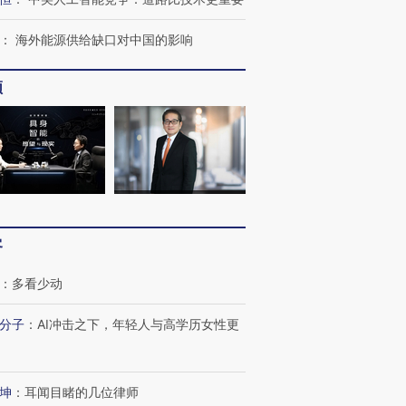
：
海外能源供给缺口对中国的影响
频
跨国走私7万
视线｜被称为“蟑螂”的印
视线｜“入侵”还是“人道危
检体内含3种
度Z世代 用街头抗争将教
机”？难民潮撕裂西班牙
秘鲁纳斯
育部长拱下台
飞地休达
13人遇难
客
进第四届链博
【商旅对话】华住集团
：
多看少动
技“链”接产
【特别呈现】寻找100种
CFO：不靠规模取胜，华
【特别呈
有意思的生活方式·第三对
住三大增长引擎是什么？
有意思的
分子
：
AI冲击之下，年轻人与高学历女性更
坤
：
耳闻目睹的几位律师