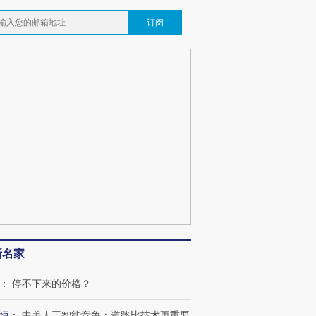
订阅
新名家
：
停不下来的价格？
恒
：
中美人工智能竞争：道路比技术更重要