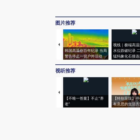
图片推荐
视线｜极端高温
韩国高温创百年纪录 当局
水位跌破纪录 
警告停止一切户外活动
猛犸象化石接连
视听推荐
【不唯一答案】不止“养
【特别呈现】寻
老”
有意思的生活方