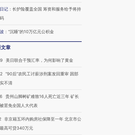
日记
：
长护险覆盖全国 筹资和服务给予将持
码
波
：
“沉睡”的10万亿元公积金
新文章
09
美日联合干预汇率，为何影响了黄金
32
“90后”农民工讨薪涉刑案发回重审 因部
实不清
36
贵州山脚树矿难致16人死亡近三年 矿长
被罢免全国人大代表
2
非京籍五环内购房社保降至一年 北京市公
最高可贷340万元