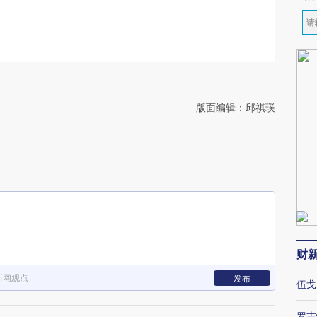
版面编辑：邱祺璞
财
新网观点
发布
伍戈
罗志