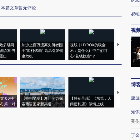
本篇文章暂无评论
易峘
视
致多瑙河
加沙上百万流离失所者困
视线｜HYROX的吸金
马航飞行员
二战沉船与
于“塑料烤箱” 高温引发健
术：是什么让中产们甘
粒摇头丸 尿
露出
康危机
心“花钱找虐”？
毒品
博
【推广】走
唐涯
找100种
【特别呈现】澳门全力探
【特别呈现】《东莞，人
会，让数智科
式·第一对
索葡语国家新渠道
间便利店》倾情上线
业
知识
受伤
丁金