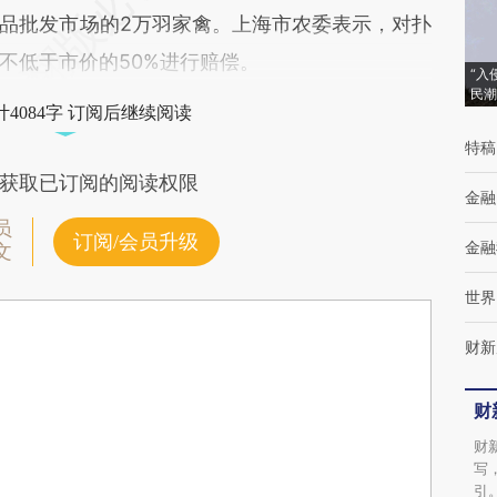
品批发市场的2万羽家禽。上海市农委表示，对扑
不低于市价的50%进行赔偿。
“入
民潮
4084字 订阅后继续阅读
特稿
获取已订阅的阅读权限
金融
员
订阅/会员升级
金融
文
世界
财新
财
财
写
引