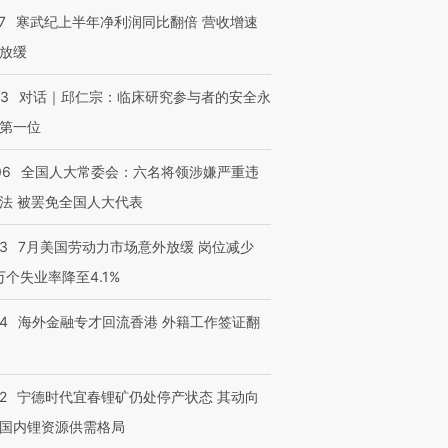
7
寒武纪上半年净利润同比翻倍 营收增速
放缓
53
对话｜邱仁宗：临床研究参与者的安全永
第一位
06
全国人大常委会：六名将领涉嫌严重违
法 被罢免全国人大代表
43
7月美国劳动力市场意外放缓 岗位减少
3万个失业率降至4.1%
14
海外金融专才回流香港 外籍工作签证翻
2
宁德时代宜春锂矿仍处停产状态 其动向
国内锂资源供需格局