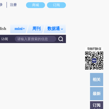
录
注册
商城
订阅
lish
mini+
周刊
数据通
讣闻
订阅