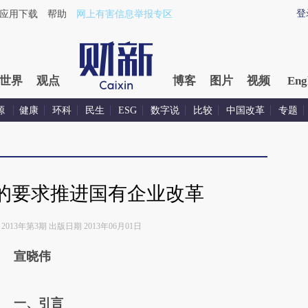
登
应用下载
帮助
网上有害信息举报专区
世界
观点
博客
图片
视频
Eng
源
健康
环科
民生
ESG
数字说
比较
中国改革
专题
的要求推进国有企业改革
2013年第3期 出版日期 2013年06月01日
宣晓伟
一、引言