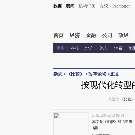
数据
我闻
机构订阅
会议
Promotion
首页
经济
金融
公司
政经
更多
科技
地产
汽车
消费
能
杂志
>
《比较》
>
改革论坛
>
正文
按现代化转型
来源于
《比较》
出版日期 2013-06-01
本文见《比较》2013年第
3期