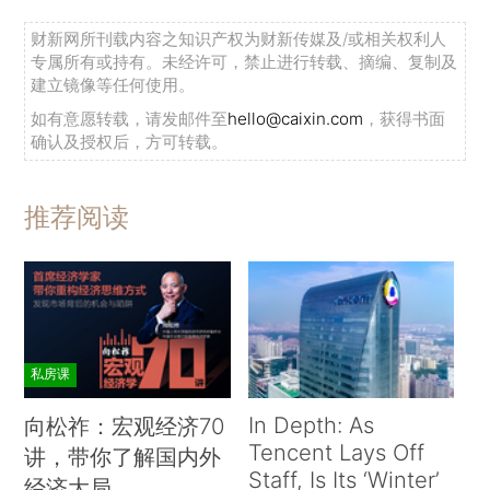
财新网所刊载内容之知识产权为财新传媒及/或相关权利人
专属所有或持有。未经许可，禁止进行转载、摘编、复制及
建立镜像等任何使用。
如有意愿转载，请发邮件至
hello@caixin.com
，获得书面
确认及授权后，方可转载。
推荐阅读
私房课
In Depth: As
向松祚：宏观经济70
Tencent Lays Off
讲，带你了解国内外
Staff, Is Its ‘Winter’
经济大局