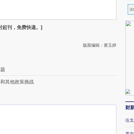
时起刊，免费快递。]
版面编辑：黄玉婷
问题
币和其他政策挑战
财
伍戈
罗志