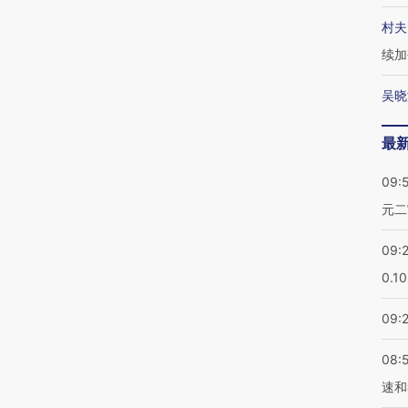
村夫
续加
吴晓
最
09:
元二
09:
0.1
09:
08:
速和