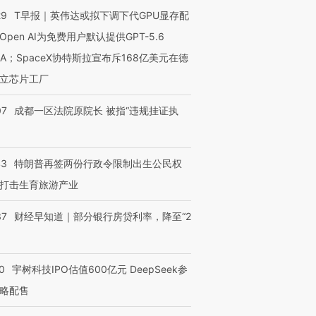
29
T早报｜英伟达或拟下调下代GPU显存配
Open AI为免费用户默认提供GPT-5.6
NA；SpaceX协特斯拉宣布斥168亿美元在德
立芯片工厂
07
成都一区法院原院长 被指“违规挂证执
43
特朗普再签两份行政令限制出生公民权
打击生育旅游产业
37
财经早知道｜部分银行房贷利率，降至“2
0
宇树科技IPO估值600亿元 DeepSeek参
略配售