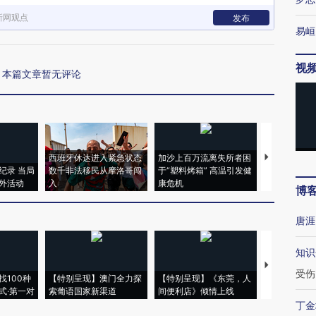
新网观点
发布
易峘
视
本篇文章暂无评论
西班牙休达进入紧急状态
加沙上百万流离失所者困
视线｜HYR
纪录 当局
数千非法移民从摩洛哥闯
于“塑料烤箱” 高温引发健
术：是什么
外活动
入
康危机
心“花钱找虐
博
唐涯
知识
【推广】走
受伤
找100种
【特别呈现】澳门全力探
【特别呈现】《东莞，人
会，让数智科
式·第一对
索葡语国家新渠道
间便利店》倾情上线
业
丁金