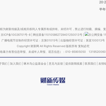
20:
半年
权为财新传媒及/或相关权利人专属所有或持有。未经许可，禁止进行转载、摘编、
京ICP备10026701号-8
|
网信算备110105862729401250013号
|
京公网安备 11
广播电视节目制作经营许可证：京第01015号
|
出版物经营许可证：第直100013号
Copyright 财新网 All Rights Reserved 版权所有 复制必究
害信息举报、未成年人举报、谣言信息）：010-85905050 13195200605 举报邮
于我们
|
加入我们
|
啄木鸟公益基金会
|
意见与反馈
|
提供新闻线索
|
联系我们
|
友情