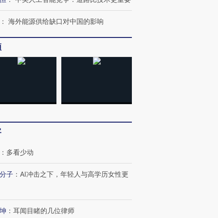
：
海外能源供给缺口对中国的影响
频
OX的吸金
马航飞行员跨国走私7万
视线｜被称为“蟑螂”的印
让中产们甘
粒摇头丸 尿检体内含3种
度Z世代 用街头抗争将教
秘鲁纳斯
”？
毒品
育部长拱下台
13人遇难
客
：
多看少动
分子
：
AI冲击之下，年轻人与高学历女性更
进第四届链博
【商旅对话】华住集团
技“链”接产
【特别呈现】寻找100种
CFO：不靠规模取胜，华
【特别呈
有意思的生活方式·第三对
住三大增长引擎是什么？
有意思的
坤
：
耳闻目睹的几位律师