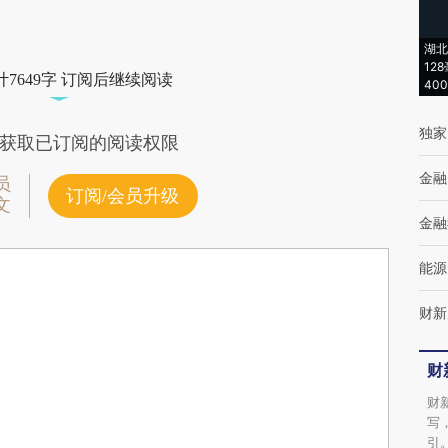
湖北
12
7649字 订阅后继续阅读
40
独家
获取已订阅的阅读权限
金融
员
订阅/会员升级
文
金融
能源
财新
财
财
写
引