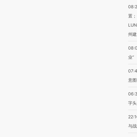
08:
置；
LU
州建
08:
业”
07:
意图
06:
字头
22:1
与战