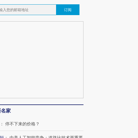
订阅
新名家
：
停不下来的价格？
恒
：
中美人工智能竞争：道路比技术更重要