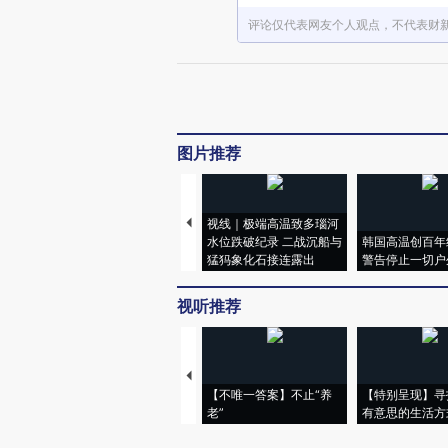
评论仅代表网友个人观点，不代表财
图片推荐
视线｜极端高温致多瑙河
水位跌破纪录 二战沉船与
韩国高温创百年
猛犸象化石接连露出
警告停止一切户
视听推荐
【不唯一答案】不止“养
【特别呈现】寻
老”
有意思的生活方