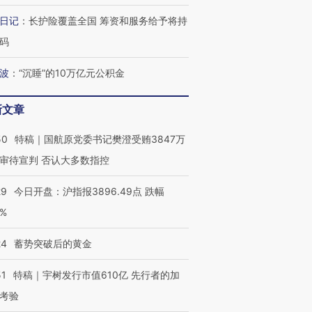
日记
：
长护险覆盖全国 筹资和服务给予将持
码
波
：
“沉睡”的10万亿元公积金
新文章
50
特稿｜国航原党委书记樊澄受贿3847万
审待宣判 否认大多数指控
29
今日开盘：沪指报3896.49点 跌幅
0%
24
蓄势突破后的黄金
51
特稿｜宇树发行市值610亿 先行者的加
考验