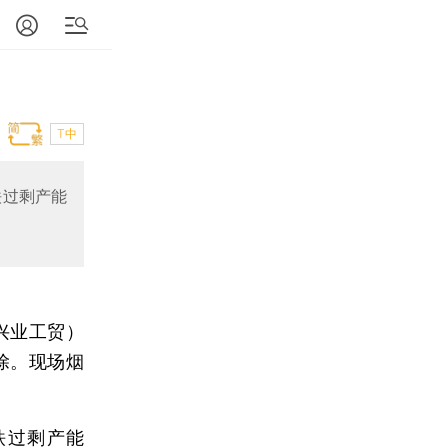
T中
铁过剩产能
兴业工贸）
除。现场烟
铁
过剩产能