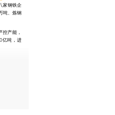
八家钢铁企
6万吨、炼钢
严控产能，
10亿吨，进
费快递。]