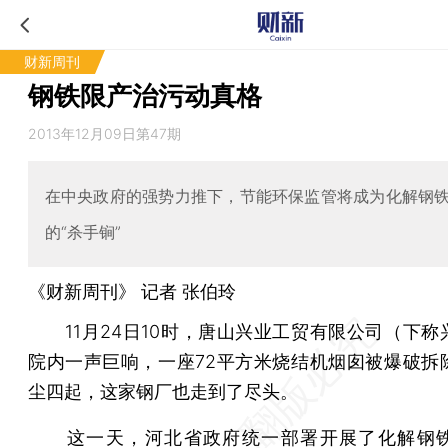
财新周刊
钢铁限产治污动真格
2013年12月09日第47期
在中央政府的强势力推下，节能环保监管将成为化解钢
的“杀手锏”
《财新周刊》 记者
张伯玲
11月24日10时，唐山兴业工贸有限公司（下称
院内一声巨响，一座72平方米烧结机烟囱被爆破拆
尘四起，这家钢厂也走到了尽头。
这一天，河北省政府统一部署开展了化解
钢