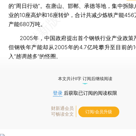
的“周日行动”。在唐山、邯郸、承德等地，集中拆除
业的10座高炉和16座转炉，合计共减少炼铁产能45
产能680万吨。
2005年，中国政府提出首个钢铁行业产业政策
但钢铁年产能却从2005年的4.7亿吨攀升至目前的
入“越调越多”的怪圈。
[《财新周刊》印刷版，
按此优惠订阅
，随时起刊，免
本文共计0字 订阅后继续阅读
登录
后获取已订阅的阅读权限
财新通会员
订阅/会员升级
可畅读全文