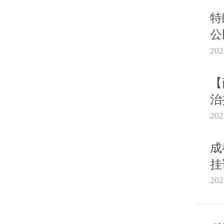
特
公
20
【
治
20
成
挂
20