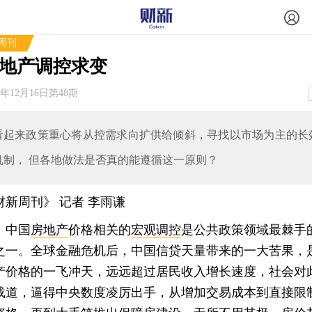
周刊
地产调控求变
3年12月16日第48期
看起来政策重心将从控需求向扩供给倾斜，寻找以市场为主的长
机制， 但各地做法是否真的能遵循这一原则？
财新周刊》 记者 李雨谦
中国
房地产
价格相关的
宏观调控
是公共政策领域最棘手
之一。全球金融危机后，中国信贷天量带来的一大苦果，
产价格的一飞冲天，远远超过居民收入增长速度，社会对
载道，逼得中央数度凌厉出手，从增加交易成本到直接限