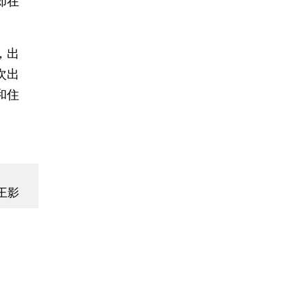
却在
，出
次出
和住
王影