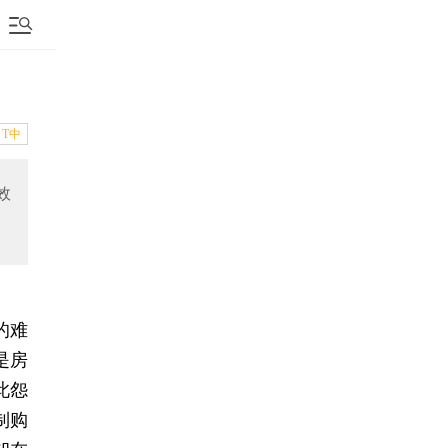
T中
效
的难
是房
此怨
制购