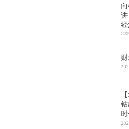
向
讲
经
202
财
20
【
钴
时
20