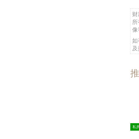
财
所
像
如
及
私