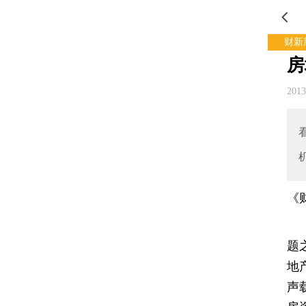
财新
房
201
《
题
地
声