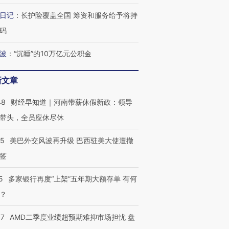
日记
：
长护险覆盖全国 筹资和服务给予将持
码
波
：
“沉睡”的10万亿元公积金
新文章
48
财经早知道｜河南带薪休假新政：领导
带头，全员应休尽休
05
美巴外交风波再升级 巴西驻美大使遭撤
签
5
多家银行再度“上架”五年期大额存单 有何
？
37
AMD二季度业绩超预期难抑市场担忧 盘