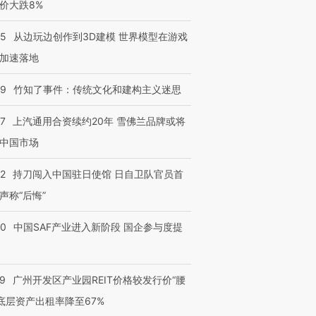
价大跌8%
25
从边玩边创作到3D建模 世界模型在游戏
加速落地
09
竹知了事件：传统文化和建构主义迷思
47
上汽通用合资续约20年 雪佛兰品牌或将
中国市场
42
持刀闯入中国驻日使馆 日自卫队官员首
声称“后悔”
30
中国SAF产业进入新阶段 国企参与度提
29
广州开发区产业园REIT价格较发行价“腰
 底层资产出租率降至67%