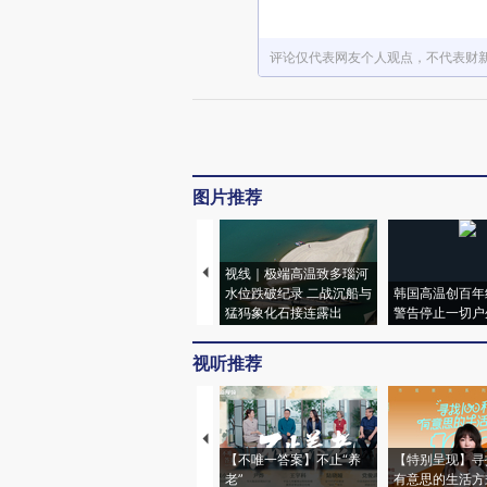
评论仅代表网友个人观点，不代表财
图片推荐
视线｜极端高温致多瑙河
水位跌破纪录 二战沉船与
韩国高温创百年
猛犸象化石接连露出
警告停止一切户
视听推荐
【不唯一答案】不止“养
【特别呈现】寻
老”
有意思的生活方