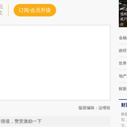
员
订阅/会员升级
文
视线
度Z
台
金融
政经
世界
地产
财新
财
版面编辑：运维组
财
写
章很值，赞赏激励一下
引