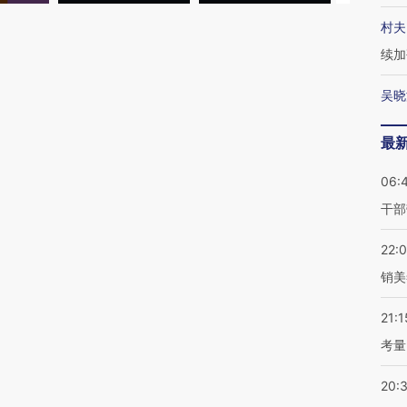
村夫
续加
吴晓
最
06:
干部
22:
销美
21:1
考量
20: