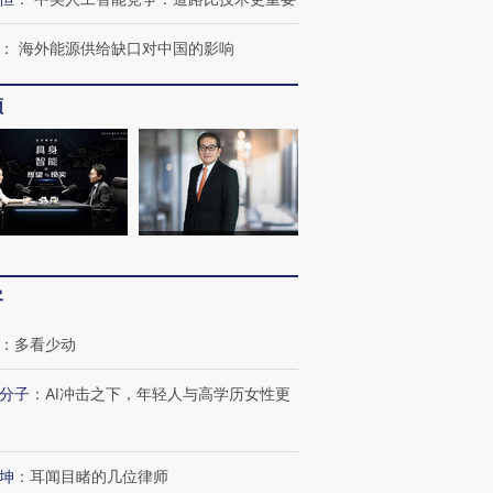
：
海外能源供给缺口对中国的影响
频
跨国走私7万
视线｜HY
客
检体内含3种
泽连斯基密集出访美英 索
秘鲁纳斯卡观光飞机坠毁
术：是什
要防空导弹“救急”
13人遇难
心“花钱找
：
多看少动
分子
：
AI冲击之下，年轻人与高学历女性更
进第四届链博
【商旅对话】华住集团
技“链”接产
【特别呈现】寻找100种
CFO：不靠规模取胜，华
【特别呈
坤
：
耳闻目睹的几位律师
有意思的生活方式·第三对
住三大增长引擎是什么？
有意思的