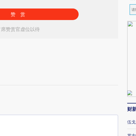
赞 赏
首席赞赏官虚位以待
财
伍戈
罗志