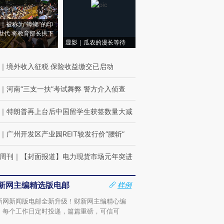
｜被称为“蟑螂”的印
世代 将教育部长拱下
显影｜瓜农的漫长等待
｜
境外收入征税 保险收益缴交已启动
｜
河南“三支一扶”考试舞弊 警方介入侦查
｜
特朗普再上台后中国留学生获签数量大减
｜
广州开发区产业园REIT较发行价“腰斩”
周刊
｜
【封面报道】电力现货市场元年突进
新网主编精选版电邮
样例
新网新闻版电邮全新升级！财新网主编精心编
，每个工作日定时投递，篇篇重磅，可信可
。