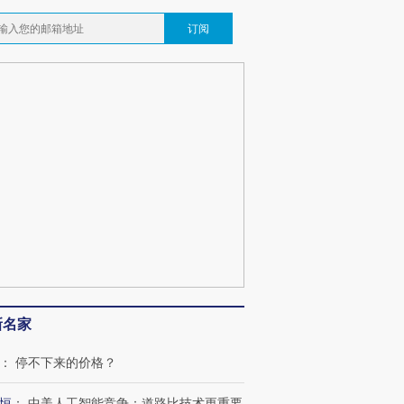
订阅
新名家
：
停不下来的价格？
恒
：
中美人工智能竞争：道路比技术更重要