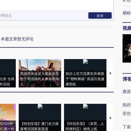
易峘
新网观点
发布
视
本篇文章暂无评论
西班牙休达进入紧急状态
加沙上百万流离失所者困
马航飞行员
博
纪录 当局
数千非法移民从摩洛哥闯
于“塑料烤箱” 高温引发健
粒摇头丸 尿
外活动
入
康危机
毒品
唐涯
知识
受伤
【推广】走
找100种
【特别呈现】澳门全力探
【特别呈现】《东莞，人
会，让数智科
丁金
式·第一对
索葡语国家新渠道
间便利店》倾情上线
业