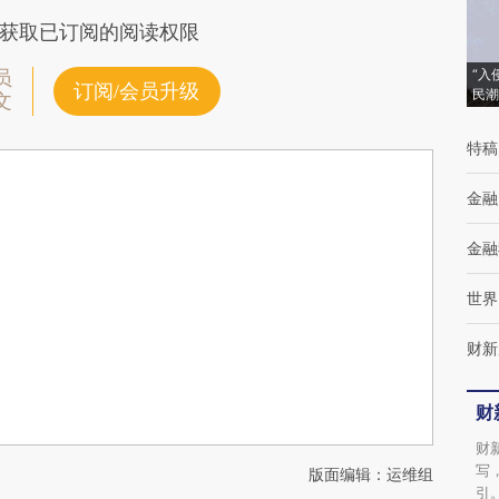
获取已订阅的阅读权限
“入
员
订阅/会员升级
民潮
文
特稿
金融
金融
世界
财新
财
财
写
版面编辑：运维组
引