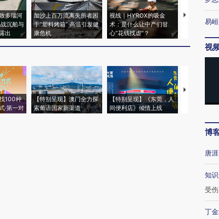
致多瑙河
加沙上百万流离失所者困
视线｜HYROX的吸金
马航飞行员
易峘
二战沉船与
于“塑料烤箱” 高温引发健
术：是什么让中产们甘
粒摇头丸 尿
露出
康危机
心“花钱找虐”？
毒品
视
【推广】走
找100种
【特别呈现】澳门全力探
【特别呈现】《东莞，人
会，让数智科
式·第一对
索葡语国家新渠道
间便利店》倾情上线
业
博
唐涯
知识
受伤
丁金