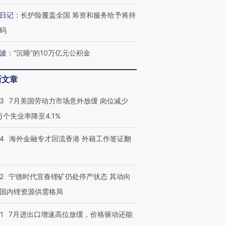
日记
：
长护险覆盖全国 筹资和服务给予将持
码
波
：
“沉睡”的10万亿元公积金
新文章
43
7月美国劳动力市场意外放缓 岗位减少
3万个失业率降至4.1%
14
海外金融专才回流香港 外籍工作签证翻
2
宁德时代宜春锂矿仍处停产状态 其动向
国内锂资源供需格局
1
7月进出口增速高位放缓，价格驱动还能