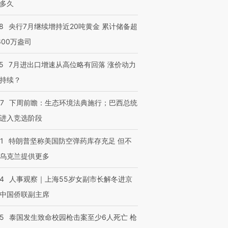
多久
8
央行7月继续增持近20吨黄金 累计储备超
600万盎司
5
7月进出口增速从高位略有回落 涨价动力
持续？
07
下周前瞻：生态环境法典施行；巴西总统
进入竞选阶段
1
特朗普坚称美国防空弹药库存充足 但不
乌克兰提供更多
24
人事观察｜上海55岁女副市长解冬进京
中国侨联副主席
45
泰国发生致命校园枪击案至少6人死亡 枪