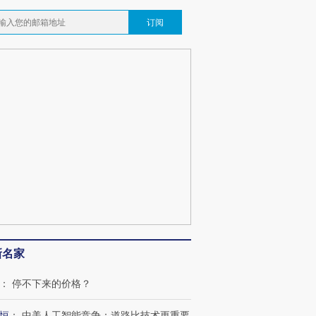
订阅
新名家
：
停不下来的价格？
恒
：
中美人工智能竞争：道路比技术更重要