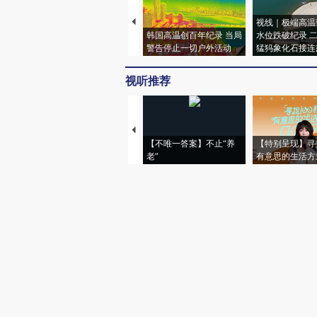
视线｜极端高温
韩国高温创百年纪录 当局
水位跌破纪录 
警告停止一切户外活动
猛犸象化石接连
视听推荐
【不唯一答案】不止“养
【特别呈现】寻
老”
有意思的生活方