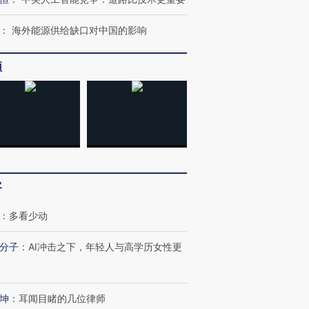
跨国走私7万
视线｜被称为“蟑螂”的印
视线｜“入侵”还是“人道危
：
海外能源供给缺口对中国的影响
检体内含3种
度Z世代 用街头抗争将教
机”？难民潮撕裂西班牙
秘鲁纳斯
育部长拱下台
飞地休达
13人遇难
频
进第四届链博
【商旅对话】华住集团
技“链”接产
【特别呈现】寻找100种
CFO：不靠规模取胜，华
【特别呈
有意思的生活方式·第三对
住三大增长引擎是什么？
有意思的
客
：
多看少动
分子
：
AI冲击之下，年轻人与高学历女性更
坤
：
耳闻目睹的几位律师