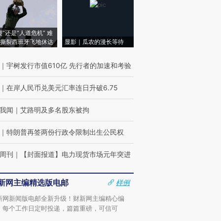
侵”还是“人道危机” 难
撕裂西班牙飞地休达
显影｜瓜农的漫长等待
｜
宇树发行市值610亿 先行者的加速和考验
｜
在岸人民币兑美元汇率连日升破6.75
我闻
｜
艾路明及多名股东被拘
｜
特朗普再签两份行政令限制出生公民权
周刊
｜
【封面报道】电力现货市场元年突进
新网主编精选版电邮
样例
新网新闻版电邮全新升级！财新网主编精心编
，每个工作日定时投递，篇篇重磅，可信可
。