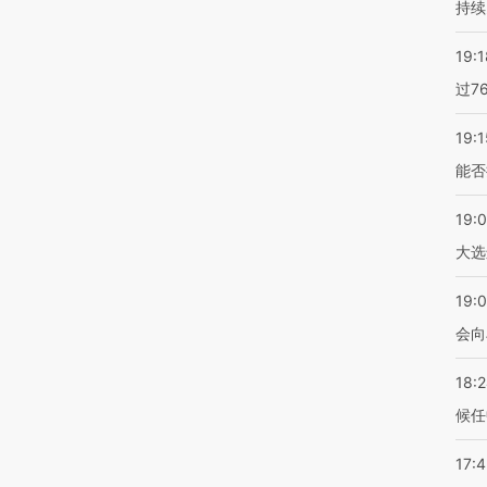
持续
19:1
过7
19:1
能否
19:
大选
19:0
会向
18:
候任
17: