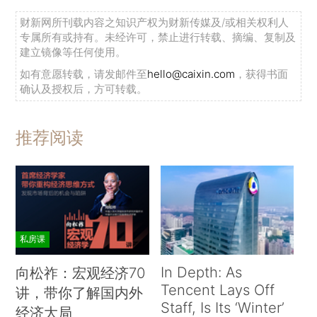
财新网所刊载内容之知识产权为财新传媒及/或相关权利人
专属所有或持有。未经许可，禁止进行转载、摘编、复制及
建立镜像等任何使用。
如有意愿转载，请发邮件至
hello@caixin.com
，获得书面
确认及授权后，方可转载。
推荐阅读
私房课
In Depth: As
向松祚：宏观经济70
Tencent Lays Off
讲，带你了解国内外
Staff, Is Its ‘Winter’
经济大局