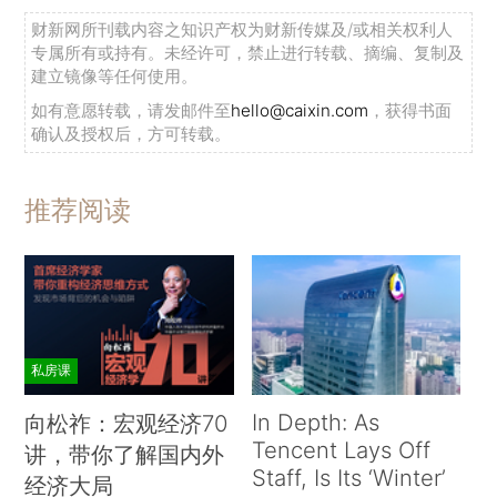
财新网所刊载内容之知识产权为财新传媒及/或相关权利人
专属所有或持有。未经许可，禁止进行转载、摘编、复制及
建立镜像等任何使用。
如有意愿转载，请发邮件至
hello@caixin.com
，获得书面
确认及授权后，方可转载。
推荐阅读
私房课
In Depth: As
向松祚：宏观经济70
Tencent Lays Off
讲，带你了解国内外
Staff, Is Its ‘Winter’
经济大局