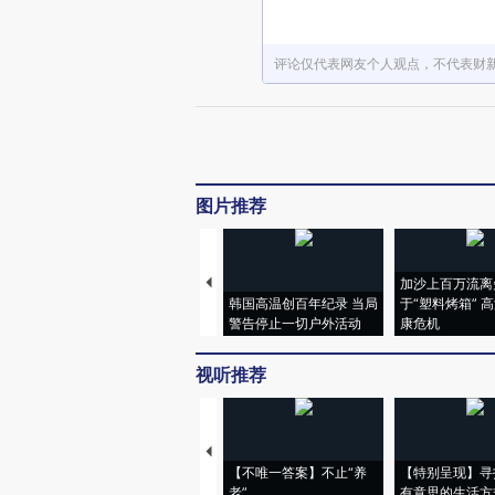
评论仅代表网友个人观点，不代表财
图片推荐
加沙上百万流离
韩国高温创百年纪录 当局
于“塑料烤箱” 
警告停止一切户外活动
康危机
视听推荐
【不唯一答案】不止“养
【特别呈现】寻
老”
有意思的生活方