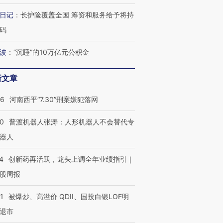
日记
：
长护险覆盖全国 筹资和服务给予将持
码
波
：
“沉睡”的10万亿元公积金
新文章
26
河南西平“7.30”刑案嫌犯落网
00
普渡机器人张涛：人形机器人不会替代专
器人
4
创新药再活跃，龙头上调全年业绩指引｜
股周报
1
被爆炒、高溢价 QDII、国投白银LOF明
退市