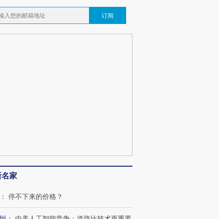
订阅
新名家
：
停不下来的价格？
恒
：
中美人工智能竞争：道路比技术更重要