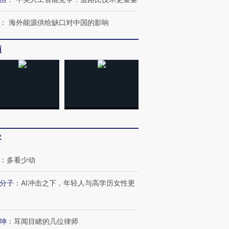
：
海外能源供给缺口对中国的影响
频
”还是“人道危
湖北宜昌局部短时降雨
哈尔滨遭遇短时极端强降
客
撕裂西班牙
128毫米 紧急转移近
雨 3小时累计雨量超80毫
秘鲁纳斯
4000人
米
13人遇难
：
多看少动
分子
：
AI冲击之下，年轻人与高学历女性更
进第四届链博
【商旅对话】华住集团
技“链”接产
【特别呈现】寻找100种
CFO：不靠规模取胜，华
【特别呈
坤
：
耳闻目睹的几位律师
有意思的生活方式·第三对
住三大增长引擎是什么？
有意思的