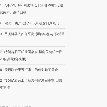
4
7月CPI、PPI同比均低于预期 PPI同比结
续改善、高位回落
46
观势｜离岸信托90天补税窗口期疑问
00
普渡机器人如何平衡“脚踏实地”与“仰望星
？
57
特朗普召开矿业圆桌会 拟向关键矿产投
20亿美元(含视频)
09
美日联合干预汇率，为何影响了黄金
32
“90后”农民工讨薪涉刑案发回重审 因部
实不清