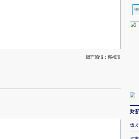
版面编辑：邱祺璞
财
伍戈
罗志