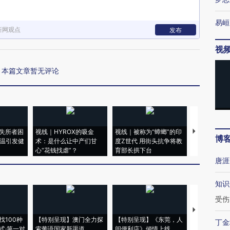
易峘
新网观点
发布
视
本篇文章暂无评论
失所者困
视线｜HYROX的吸金
视线｜被称为“蟑螂”的印
视线｜“入侵
博
高温引发健
术：是什么让中产们甘
度Z世代 用街头抗争将教
机”？难民潮
心“花钱找虐”？
育部长拱下台
飞地休达
唐涯
知识
受伤
【推广】走
找100种
【特别呈现】澳门全力探
【特别呈现】《东莞，人
会，让数智科
丁金
式·第一对
索葡语国家新渠道
间便利店》倾情上线
业