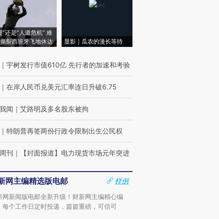
侵”还是“人道危机” 难
撕裂西班牙飞地休达
显影｜瓜农的漫长等待
｜
宇树发行市值610亿 先行者的加速和考验
｜
在岸人民币兑美元汇率连日升破6.75
我闻
｜
艾路明及多名股东被拘
｜
特朗普再签两份行政令限制出生公民权
周刊
｜
【封面报道】电力现货市场元年突进
新网主编精选版电邮
样例
新网新闻版电邮全新升级！财新网主编精心编
，每个工作日定时投递，篇篇重磅，可信可
。