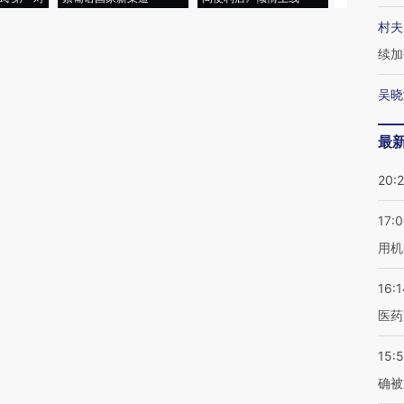
村夫
续加
吴晓
最
20:
17:
用机
16:1
医药
15:5
确被